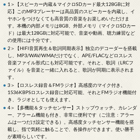
1＞【スピーカー内蔵＆マイクロSDカード最大128GBに対
応】このMP3プレーヤーは高品質のスピーカーを内蔵し、イ
ヤホンをつけなくても高音質の音楽をお楽しめいただけま
す。本機の内部メモリは8GB、外部メモリ（マイクロSDカー
ド）は最大128GBに対応可能で、音楽や動画、聴力練習など
の使用には十分です。
2＞【HIFI音質再生＆歌詞同期表示】独立のデコーダーを搭載
し、MP3/WAV/WMAだけでなく、APE/FLACなどロスレス
音楽ファイル形式にも対応可能です。それと、歌詞（LRCフ
ァイル）を音楽と一緒に入れると、歌詞が同期に表示されま
す。
3＞【ロスレス録音＆FMラジオ】高感度のマイク付き、
1536KBPSロスレス録音に対応可能、それとFMラジオ機能付
き、ラジオとしても使えます。
4＞【多機能＆タッチセンサー】ストップウォッチ、カレンダ
ー、アラーム機能も付き、非常に便利です（ご注意：アラー
ムは一つだけ設定できる）。高感度タッチセンサー機能を搭
載し、指で気軽に触ることで、各操作ができます。使い勝手
が素晴らしいです。