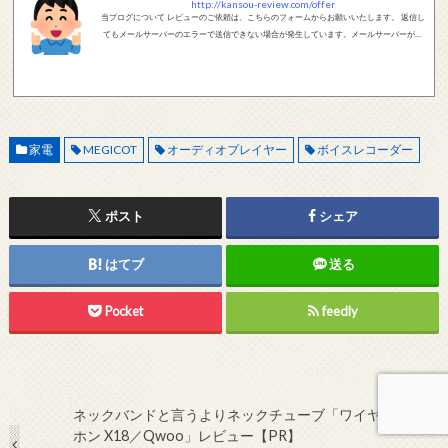
http://kansou-review.com/offer
当ブログについて レビューのご依頼は、こちらのフォームからお願いいたします。 返信し
てもメールサーバーのエラーで送信できない場合が発生しています。メールサーバーが正
しく動作しているかどうか、メールアドレスが正しいかどうか、ご確認をお願いします。
現在確認できている、送信エラーになるメールサーバー以下になります。 @foxmail.com 上
記メールサーバーをお使いで、こちらから返信がない場合、他のメールサーバー、メール
アドレスから連絡をお願いします。 レビュー依頼
家電
MEGICOT
オーディオプレイヤー
ボイスレコーダー
ポスト
シェア
はてブ
送る
Pocket
feedly
ネックバンドと言うよりネックチューブ「ワイヤレスイヤ
ホン X18／Qwoo」レビュー【PR】