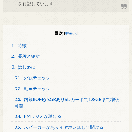
を付記しています。
目次
[
非表示
]
1.
特徴
2.
長所と短所
3.
はじめに
3.1.
外観チェック
3.2.
動画チェック
3.3.
内蔵ROMが8GBありSDカードで128GBまで増設
可能
3.4.
FMラジオが聴ける
3.5.
スピーカーがありイヤホン無しで聞ける