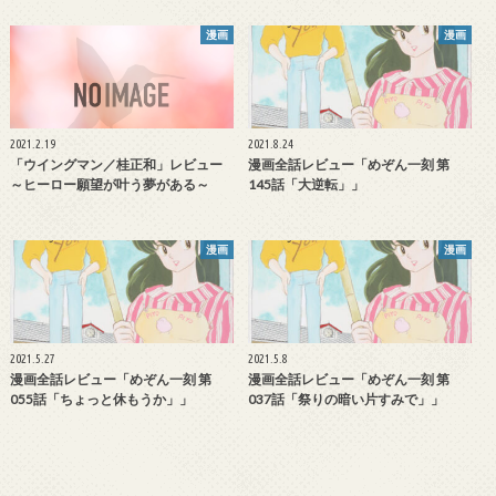
漫画
漫画
2021.2.19
2021.8.24
「ウイングマン／桂正和」レビュー
漫画全話レビュー「めぞん一刻 第
～ヒーロー願望が叶う夢がある～
145話「大逆転」」
漫画
漫画
2021.5.27
2021.5.8
漫画全話レビュー「めぞん一刻 第
漫画全話レビュー「めぞん一刻 第
055話「ちょっと休もうか」」
037話「祭りの暗い片すみで」」