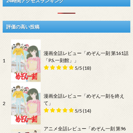
24時間アクセスランキング
評価の高い投稿
漫画全話レビュー「めぞん一刻 第161話
「P.S.一刻館」」
1
5/5
(18)
漫画全話レビュー「めぞん一刻を終え
て」
2
5/5
(14)
アニメ全話レビュー「めぞん一刻 第96