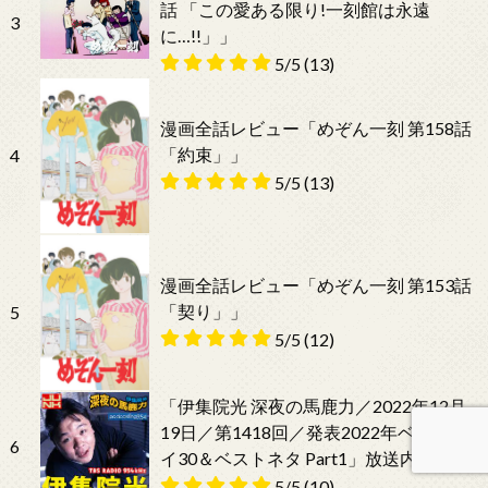
話 「この愛ある限り!一刻館は永遠
3
に…!!」」
5/5
(13)
漫画全話レビュー「めぞん一刻 第158話
「約束」」
4
5/5
(13)
漫画全話レビュー「めぞん一刻 第153話
「契り」」
5
5/5
(12)
「伊集院光 深夜の馬鹿力／2022年12月
19日／第1418回／発表2022年ベストバ
6
イ30＆ベストネタ Part1」放送内容
5/5
(10)