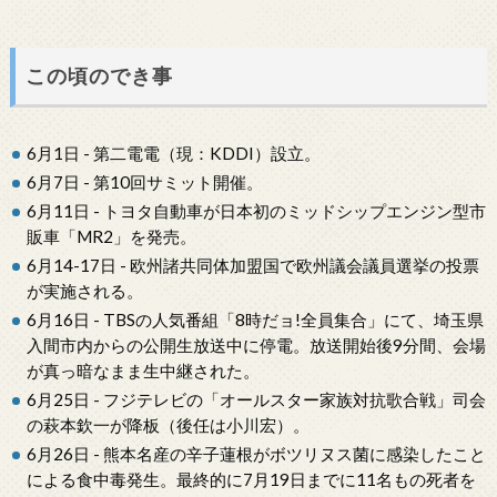
この頃のでき事
6月1日 - 第二電電（現：KDDI）設立。
6月7日 - 第10回サミット開催。
6月11日 - トヨタ自動車が日本初のミッドシップエンジン型市
販車「MR2」を発売。
6月14-17日 - 欧州諸共同体加盟国で欧州議会議員選挙の投票
が実施される。
6月16日 - TBSの人気番組「8時だョ!全員集合」にて、埼玉県
入間市内からの公開生放送中に停電。放送開始後9分間、会場
が真っ暗なまま生中継された。
6月25日 - フジテレビの「オールスター家族対抗歌合戦」司会
の萩本欽一が降板（後任は小川宏）。
6月26日 - 熊本名産の辛子蓮根がボツリヌス菌に感染したこと
による食中毒発生。最終的に7月19日までに11名もの死者を