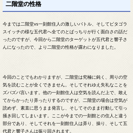
二階堂の性格
今までは二階堂vs一刻館住人の激しいバトル、そしてピタゴラ
スイッチの様な五代君へ全てのとばっちりが行く面白さの話だ
ったのですが、今回から二階堂のターゲットが五代君と響子さ
んになったので、より二階堂の性格が露わになりました。
今回のことでもわかりますが、二階堂は究極に鈍く、周りの空
気を読むことが全くできません。そしてそれゆえ失礼なことを
ズバズバ言います。他の一刻館住人は空気を読んだ上で、敢え
てからかったり弄ったりするのですが、二階堂の場合は空気が
読めず、素直に思うまま発言し、そしてそのまま行動して引っ
掻き回してしまいます。ここが今までの一刻館との住人と違う
部分であり、そしてそれを一刻館住人は弄り、操り、そして五
代君と響子さんは振り回されます。