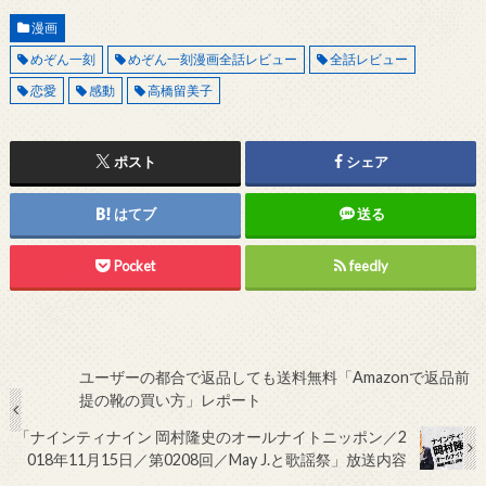
漫画
めぞん一刻
めぞん一刻漫画全話レビュー
全話レビュー
恋愛
感動
高橋留美子
ポスト
シェア
はてブ
送る
Pocket
feedly
ユーザーの都合で返品しても送料無料「Amazonで返品前
提の靴の買い方」レポート
「ナインティナイン 岡村隆史のオールナイトニッポン／2
018年11月15日／第0208回／May J.と歌謡祭」放送内容