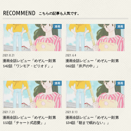
RECOMMEND
こちらの記事も人気です。
漫画
漫画
2021.8.21
2021.6.4
漫画全話レビュー「めぞん一刻 第
漫画全話レビュー「めぞん一刻 第
142話「ワンモア・ピリオド」」
062話「井戸の中」」
漫画
漫画
2021.7.23
2021.8.13
漫画全話レビュー「めぞん一刻 第
漫画全話レビュー「めぞん一刻 第
113話「チャート式恋愛」」
134話「朝まで眠れない」」