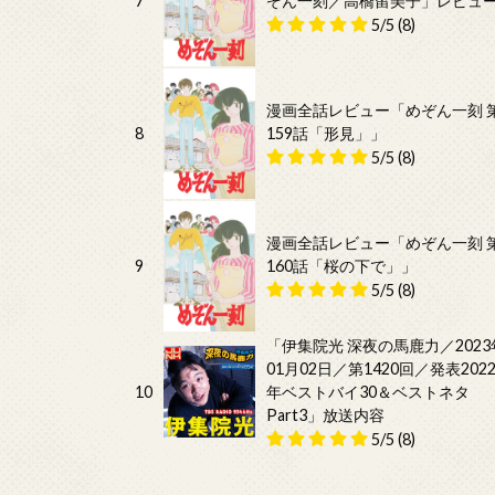
7
ぞん一刻／高橋留美子」レビュ
5/5
(8)
漫画全話レビュー「めぞん一刻 
8
159話「形見」」
5/5
(8)
漫画全話レビュー「めぞん一刻 
9
160話「桜の下で」」
5/5
(8)
「伊集院光 深夜の馬鹿力／2023
01月02日／第1420回／発表202
10
年ベストバイ30＆ベストネタ
Part3」放送内容
5/5
(8)