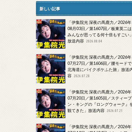
新しい記事
「伊集院光 深夜の馬鹿力／2026年
08月03日／第1607回／板東英二は
みんなが思ってる何十倍もすごい
放送内容
2026.08.04
「伊集院光 深夜の馬鹿力／2026年
07月27日／第1606回／腰モードで
北海道にバイクポケふた旅」放送
容
2026.07.28
「伊集院光 深夜の馬鹿力／2026年
07月20日／第1605回／スティーブ
ン・キングの『ロングウォーク』
観てきた」放送内容
2026.07.21
「伊集院光 深夜の馬鹿力／2026年