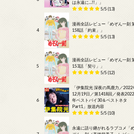
は永遠に…!!」」
5/5
(13)
漫画全話レビュー「めぞん一刻 
4
158話「約束」」
5/5
(13)
漫画全話レビュー「めぞん一刻 
5
153話「契り」」
5/5
(12)
「伊集院光 深夜の馬鹿力／2022
12月19日／第1418回／発表202
6
年ベストバイ30＆ベストネタ
Part1」放送内容
5/5
(10)
永遠に語り継がれるラブコメ「