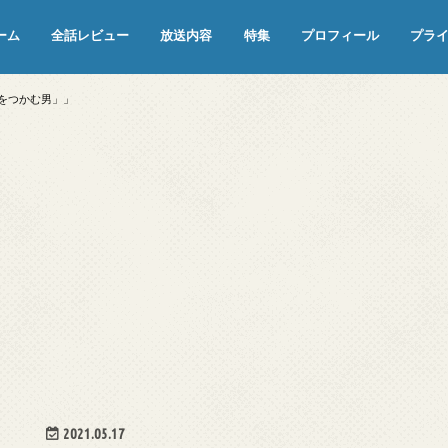
ーム
全話レビュー
放送内容
特集
プロフィール
プラ
めぞん一刻（漫画）
めぞん一刻（アニメ）
機動戦士ガンダム
ジョジョの奇妙な冒険 ダイヤモンド
寄生獣 セイの格率
この世の果てで恋を唄う少女YU-NO
この世の果てで恋を唄う少女YU-
江戸川乱歩の美女シリーズ＜中断＞
24 JAPAN＜中断＞
アメリカ横断ウルトラクイズ＜中断
稲垣早希のブログ旅＜中断＞
出川哲朗の充電させてもらえません
伊集院光 深夜の馬鹿力
ナインティナインのオールナイトニ
岡村隆史のオールナイトニッポン
ガンダム
めぞん一刻
バック・トゥ・ザ・フューチャー
は砕けない＜中断＞
NO（解説・考察）
＞
か？＜中断＞
ッポン
星をつかむ男」」
2021.05.17