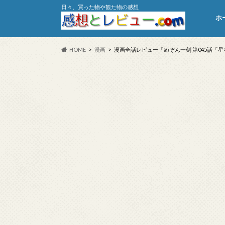
日々、買った物や観た物の感想
ホ
HOME
漫画
漫画全話レビュー「めぞん一刻 第045話「