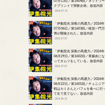
07月13日／第1604回／ネットワー
クプリントで実験企画」放送内容
2026.07.14
「伊集院光 深夜の馬鹿力／2026年
07月06日／第1603回／桜花一門万
博が開催された」放送内容
2026.07.07
「伊集院光 深夜の馬鹿力／2026年
06月29日／第1602回／胃腸炎にな
ってオムツをしている」放送内容
2026.07.01
「伊集院光 深夜の馬鹿力／2026年
06月22日／第1601回／チュニジア
戦はカミさんとパフェを食べに行
て生で見てない」放送内容
2026.06.23