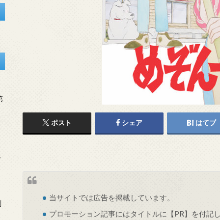
第
ポスト
シェア
はてブ
を
当サイトでは
広告
を掲載しています。
刻
プロモーション記事にはタイトルに【PR】を付記