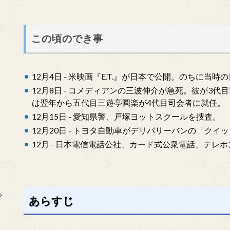
この頃のでき事
12月4日 - 米映画『E.T.』が日本で公開。のちに
12月8日 - コメディアンの三波伸介が急死。彼が3
は翌年から五代目三遊亭圓楽が4代目司会者に就任。
12月15日 - 愛知県警、戸塚ヨットスクールを捜査。
12月20日 - トヨタ自動車がデリバリーバンの「ク
12月 - 日本電信電話公社、カード式公衆電話、テレ
っ
あらすじ