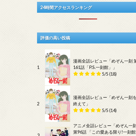
24時間アクセスランキング
評価の高い投稿
漫画全話レビュー「めぞん一刻 
1
161話「P.S.一刻館」」
5/5
(18)
漫画全話レビュー「めぞん一刻
2
終えて」
5/5
(14)
アニメ全話レビュー「めぞん一
第96話 「この愛ある限り!一刻館
3