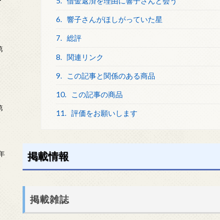
ー
5.
借金返済を理由に響子さんと会う
6.
響子さんがほしがっていた星
7.
総評
第
8.
関連リンク
9.
この記事と関係のある商品
10.
この記事の商品
第
11.
評価をお願いします
年
掲載情報
2
掲載雑誌