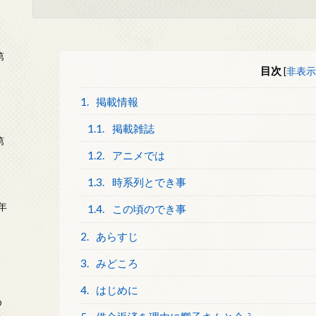
第
目次
[
非表示
1.
掲載情報
1.1.
掲載雑誌
第
1.2.
アニメでは
1.3.
時系列とでき事
年
1.4.
この頃のでき事
2
2.
あらすじ
3.
みどころ
4.
はじめに
め