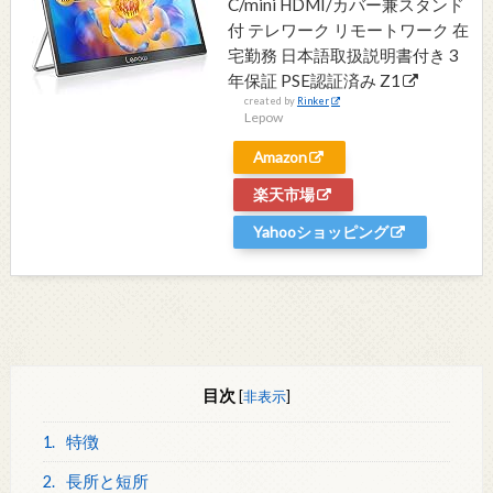
C/mini HDMI/カバー兼スタンド
付 テレワーク リモートワーク 在
宅勤務 日本語取扱説明書付き 3
年保証 PSE認証済み Z1
created by
Rinker
Lepow
Amazon
楽天市場
Yahooショッピング
目次
[
非表示
]
1.
特徴
2.
長所と短所