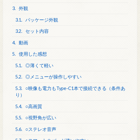
3.
外観
3.1.
パッケージ外観
3.2.
セット内容
4.
動画
5.
使用した感想
5.1.
◎薄くて軽い
5.2.
◎メニューが操作しやすい
5.3.
○映像も電力もType-C1本で接続できる（条件あ
り）
5.4.
○高画質
5.5.
○視野角が広い
5.6.
○ステレオ音声