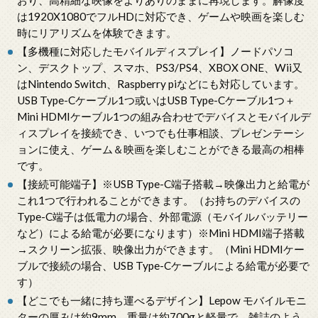
おり、高精細な映像をよりありのままに再現します。解像度
は1920X1080でフルHDに対応でき、ゲームや映画を楽しむ
時にリアリズムを体験できます。
【多機種に対応したモバイルディスプレイ】ノードパソコ
ン、デスクトップ、スマホ、PS3/PS4、XBOX ONE、Wii又
はNintendo Switch、Raspberry piなどにも対応しています。
USB Type-Cケーブル1つ或いはUSB Type-Cケーブル1つ＋
Mini HDMIケーブル1つの組み合わせでデバイスとモバイルデ
ィスプレイを接続でき、いつでも仕事相談、プレゼンテーシ
ョンに使え、ゲーム＆映画を楽しむことができる最高の相棒
です。
【接続可能端子】※USB Type-C端子搭載→映像出力と給電が
これ1つで行われることができます。（お持ちのデバイスの
Type-C端子は低電力の場合、外部電源（モバイルバッテリー
など）による給電が必要になります）※Mini HDMI端子搭載
→スクリーン拡張、映像出力ができます。（Mini HDMIケー
ブルで接続の場合、USB Type-Cケーブルによる給電が必要で
す）
【どこでも一緒に持ち運べるデザイン】Lepow モバイルモニ
ターの厚みは約9mm、重量は約700gと軽量で、雑誌のよう