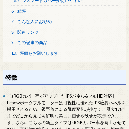
5.7.
○スマートカバーが使いやすい
6.
総評
7.
こんな人にお勧め
8.
関連リンク
9.
この記事の商品
10.
評価をお願いします
特徴
【sRGBカバー率がアップしたIPSパネル&フルHD対応】
Lepowポータブルモニターは可視性に優れたIPS液晶パネルを
採用されるため、視野角による輝度変化が少なく、最大178°
までどこから見ても鮮明な美しい画像や映像が表示できま
す。さらにこちらの新型タイプはsRGBカバー率を向上させて