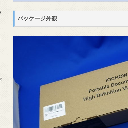
放
パッケージ外観
タ
念
容