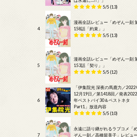
は永遠に…!!」」
5/5
(13)
漫画全話レビュー「めぞん一刻 
4
158話「約束」」
5/5
(13)
漫画全話レビュー「めぞん一刻 
5
153話「契り」」
5/5
(12)
「伊集院光 深夜の馬鹿力／2022
12月19日／第1418回／発表202
6
年ベストバイ30＆ベストネタ
Part1」放送内容
5/5
(10)
永遠に語り継がれるラブコメ「
7
ぞん一刻／高橋留美子」レビュ