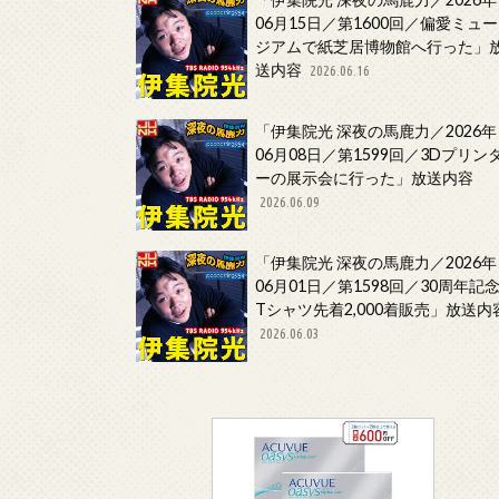
06月15日／第1600回／偏愛ミュー
ジアムで紙芝居博物館へ行った」
送内容
2026.06.16
「伊集院光 深夜の馬鹿力／2026年
06月08日／第1599回／3Dプリン
ーの展示会に行った」放送内容
2026.06.09
「伊集院光 深夜の馬鹿力／2026年
06月01日／第1598回／30周年記
Tシャツ先着2,000着販売」放送内
2026.06.03