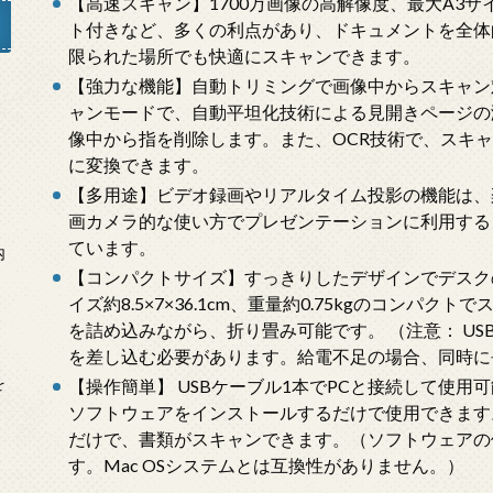
【高速スキャン】1700万画像の高解像度、最大A3サ
ト付きなど、多くの利点があり、ドキュメントを全体
限られた場所でも快適にスキャンできます。
【強力な機能】自動トリミングで画像中からスキャン
ャンモードで、自動平坦化技術による見開きページの
」
像中から指を削除します。また、OCR技術で、スキャンしたペ
に変換できます。
【多用途】ビデオ録画やリアルタイム投影の機能は、
画カメラ的な使い方でプレゼンテーションに利用する
ています。
内
【コンパクトサイズ】すっきりしたデザインでデスク
イズ約8.5×7×36.1cm、重量約0.75kgのコン
を詰め込みながら、折り畳み可能です。 （注意： U
を差し込む必要があります。給電不足の場合、同時に
を
【操作簡単】 USBケーブル1本でPCと接続して使用
ソフトウェアをインストールするだけで使用できます
だけで、書類がスキャンできます。（ソフトウェアの使
す。Mac OSシステムとは互換性がありません。）