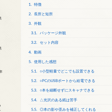
1.
特徴
2.
長所と短所
第
3.
外観
3.1.
パッケージ外観
3.2.
セット内容
第
4.
動画
5.
使用した感想
5.1.
○小型軽量でどこでも設置できる
年
2
5.2.
○PCのUSBポートから給電できる
5.3.
○本を細断せずにスキャナできる
5.4.
△光沢のある紙は苦手
め
5.5.
◎本の影や歪みを補正してくれる
ー