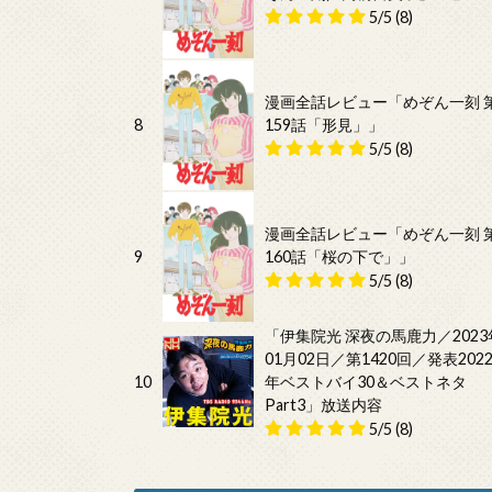
5/5
(8)
漫画全話レビュー「めぞん一刻 
8
159話「形見」」
5/5
(8)
漫画全話レビュー「めぞん一刻 
9
160話「桜の下で」」
5/5
(8)
「伊集院光 深夜の馬鹿力／2023
01月02日／第1420回／発表202
10
年ベストバイ30＆ベストネタ
Part3」放送内容
5/5
(8)