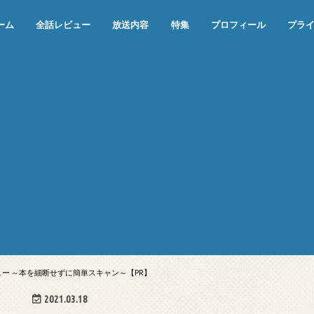
ーム
全話レビュー
放送内容
特集
プロフィール
プラ
めぞん一刻（漫画）
めぞん一刻（アニメ）
機動戦士ガンダム
ジョジョの奇妙な冒険 ダイヤモンド
寄生獣 セイの格率
この世の果てで恋を唄う少女YU-NO
この世の果てで恋を唄う少女YU-
江戸川乱歩の美女シリーズ＜中断＞
24 JAPAN＜中断＞
アメリカ横断ウルトラクイズ＜中断
稲垣早希のブログ旅＜中断＞
出川哲朗の充電させてもらえません
伊集院光 深夜の馬鹿力
ナインティナインのオールナイトニ
岡村隆史のオールナイトニッポン
ガンダム
めぞん一刻
バック・トゥ・ザ・フューチャー
は砕けない＜中断＞
NO（解説・考察）
＞
か？＜中断＞
ッポン
ュー ～本を細断せずに簡単スキャン～【PR】
2021.03.18