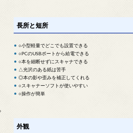
長所と短所
○小型軽量でどこでも設置できる
○PCのUSBポートから給電できる
○本を細断せずにスキャナできる
△光沢のある紙は苦手
◎本の影や歪みを補正してくれる
○スキャナーソフトが使いやすい
○操作が簡単
っ
外観