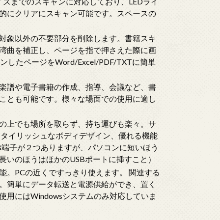
イズまでのスキャンに対応しており、LEDライ
的にクリアにスキャン可能です。スペースの
対象以外の不要部分を削除します。書籍スキ
湾曲を補正し、ページを指で押さえた際に画
ージをWord/Excel/PDF/TXTに簡単
楽譜や電子書籍の作成、指導、会議など、書
ことも可能です。様々な場面での使用に適し
の上でも場所を取らず、持ち運びも楽々。サ
パクトでスタイリッシュなボディデザイン、優れる機能
SB端子が２つありますが、パソコンに短いほう
長いのほうはほかのUSBポートに挿すこと）
可能。PCの近くですっきり使えます。 関連する
。簡単にデータ転送と電源供給ができ、置く
用にはWindowsシステムのみ対応していま