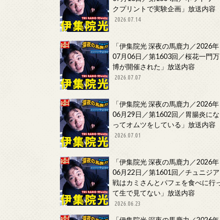
クプリントで実験企画」放送内容
2026.07.14
「伊集院光 深夜の馬鹿力／2026年
07月06日／第1603回／桜花一門万
博が開催された」放送内容
2026.07.07
「伊集院光 深夜の馬鹿力／2026年
06月29日／第1602回／胃腸炎にな
ってオムツをしている」放送内容
2026.07.01
「伊集院光 深夜の馬鹿力／2026年
06月22日／第1601回／チュニジア
戦はカミさんとパフェを食べに行
て生で見てない」放送内容
2026.06.23
「伊集院光 深夜の馬鹿力／2026年