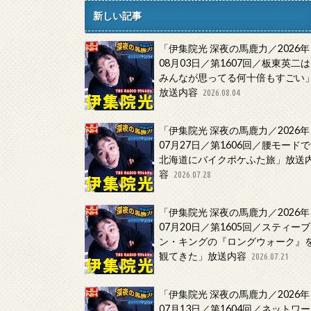
新しい記事
「伊集院光 深夜の馬鹿力／2026年
08月03日／第1607回／板東英二は
みんなが思ってる何十倍もすごい
放送内容
2026.08.04
「伊集院光 深夜の馬鹿力／2026年
07月27日／第1606回／腰モードで
北海道にバイクポケふた旅」放送
容
2026.07.28
「伊集院光 深夜の馬鹿力／2026年
07月20日／第1605回／スティーブ
ン・キングの『ロングウォーク』
観てきた」放送内容
2026.07.21
「伊集院光 深夜の馬鹿力／2026年
07月13日／第1604回／ネットワー