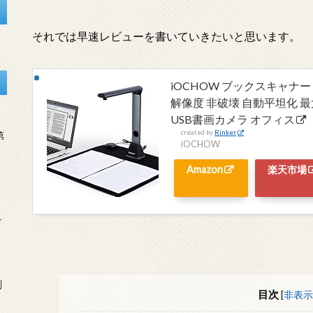
それでは早速レビューを書いていきたいと思います。
iOCHOW ブックスキャナー
解像度 非破壊 自動平坦化 最
USB書画カメラ オフィス
created by
Rinker
第
iOCHOW
Amazon
楽天市場
を
刻
目次
[
非表示