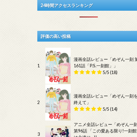
24時間アクセスランキング
評価の高い投稿
漫画全話レビュー「めぞん一刻 
1
161話「P.S.一刻館」」
5/5
(18)
漫画全話レビュー「めぞん一刻
2
終えて」
5/5
(14)
アニメ全話レビュー「めぞん一
第96話 「この愛ある限り!一刻館
3