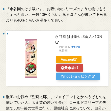
『永谷園のはま吸い』。お吸い物シリーズのような物でもう
ちょっと高い。一袋40円くらい。永谷園さんが書いてる分量
よりも40%くらいお湯多くて良い。
永谷園 はま吸い 3食入×10袋
created by
Rinker
永谷園
Amazon
楽天市場
Yahooショッピング
漫画のお勧め『望郷太郎』。ジャイアントとかへうげものを
描いていた人。大企業の若い社長が、コールドスリープの失
敗で500年後の世界に行く。原始社会に戻っていて、自分が