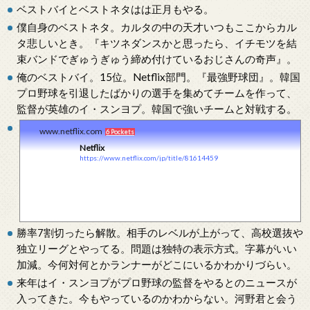
ベストバイとベストネタはは正月もやる。
僕自身のベストネタ。カルタの中の天才いつもここからカル
タ悲しいとき。『キツネダンスかと思ったら、イチモツを結
束バンドでぎゅうぎゅう締め付けているおじさんの奇声』。
俺のベストバイ。15位。Netflix部門。『最強野球団』。韓国
プロ野球を引退したばかりの選手を集めてチームを作って、
監督が英雄のイ・スンヨプ。韓国で強いチームと対戦する。
www.netflix.com
6 Pockets
Netflix
https://www.netflix.com/jp/title/81614459
勝率7割切ったら解散。相手のレベルが上がって、高校選抜や
独立リーグとやってる。問題は独特の表示方式。字幕がいい
加減。今何対何とかランナーがどこにいるかわかりづらい。
来年はイ・スンヨプがプロ野球の監督をやるとのニュースが
入ってきた。今もやっているのかわからない。河野君と会う