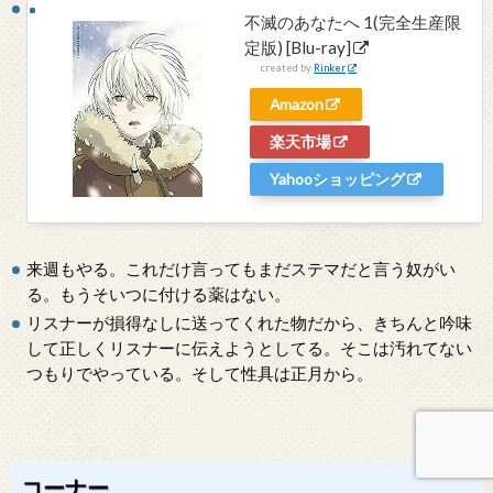
不滅のあなたへ 1(完全生産限
定版) [Blu-ray]
created by
Rinker
Amazon
楽天市場
Yahooショッピング
来週もやる。これだけ言ってもまだステマだと言う奴がい
る。もうそいつに付ける薬はない。
リスナーが損得なしに送ってくれた物だから、きちんと吟味
して正しくリスナーに伝えようとしてる。そこは汚れてない
つもりでやっている。そして性具は正月から。
コーナー