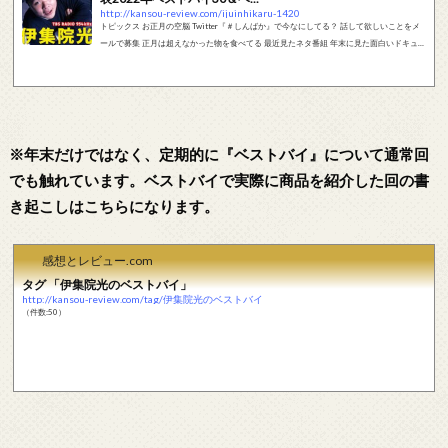
http://kansou-review.com/ijuinhikaru-1420
トピックス お正月の空脳 Twitter『＃しんばか』で今なにしてる？ 話して欲しいことをメ
ールで募集 正月は超えなかった物を食べてる 最近見たネタ番組 年末に見た面白いドキュメ
ンタリー 発表2022年ベストバイ30＆ベストネタ Part3 2024年のベストバイはこちら。 2
023年のベストバイはこちら。 2022年のベストバイはこちら。 ※年末だけではなく、定
期的に『ベストバイ』について通常回でも触れています。ベストバイで実際に商品を紹介
した回の書き起こしはこちらになります。 フリートーク （空脳）...
※年末だけではなく、定期的に『ベストバイ』について通常回
でも触れています。ベストバイで実際に商品を紹介した回の書
き起こしはこちらになります。
感想とレビュー.com
タグ 「伊集院光のベストバイ」
http://kansou-review.com/tag/伊集院光のベストバイ
（件数:50）