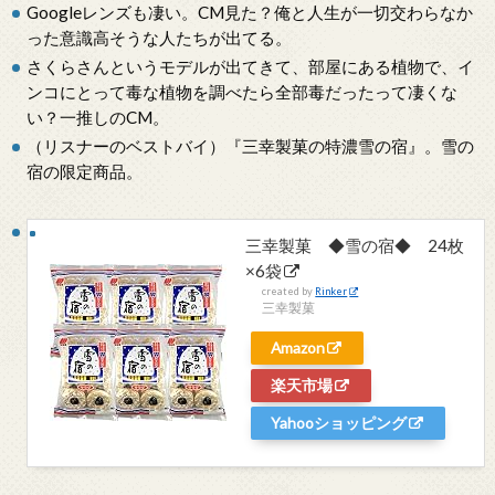
Googleレンズも凄い。CM見た？俺と人生が一切交わらなか
った意識高そうな人たちが出てる。
さくらさんというモデルが出てきて、部屋にある植物で、イ
ンコにとって毒な植物を調べたら全部毒だったって凄くな
い？一推しのCM。
（リスナーのベストバイ）『三幸製菓の特濃雪の宿』。雪の
宿の限定商品。
三幸製菓 ◆雪の宿◆ 24枚
×6袋
created by
Rinker
三幸製菓
Amazon
楽天市場
Yahooショッピング