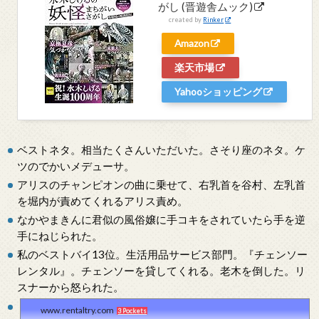
がし (晋遊舎ムック)
created by
Rinker
Amazon
楽天市場
Yahooショッピング
ベストネタ。相当たくさんいただいた。さそり座のネタ。ケ
ツのでかいメデューサ。
アリスのチャンピオンの曲に乗せて、右乳首を谷村、左乳首
を堀内が責めてくれるアリス責め。
なかやまきんに君似の風俗嬢に手コキをされていたら手を逆
手にねじられた。
私のベストバイ13位。生活用品サービス部門。『チェンソー
レンタル』。チェンソーを貸してくれる。老木を倒した。リ
スナーから怒られた。
www.rentaltry.com
3 Pockets