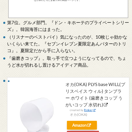
第7位。グルメ部門。『ドン・キホーテのプライベートシリー
ズ』。韓国海苔にはまった。
（リスナーのベストバイ）気になったのが、10枚じゃ効かな
いくらい来てた。『セブンイレブン夏限定あんバターのトリ
コ』。夏限定だから手に入らない。
『歯磨きコップ』。取っ手で立つようになってるので、ちょ
うど水が切れるし置けるアイディア商品。
オカ(OKA) PLYS base WILL(プ
リスベイス ウィル) タンブラ
ー ホワイト (歯磨きコップ う
がいコップ 水切れ)
created by
Rinker
オカ(OKA)
Amazon