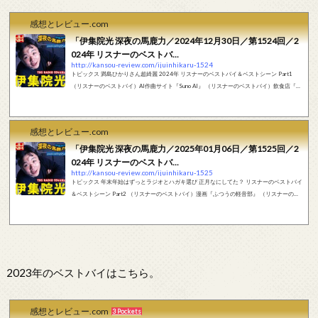
感想とレビュー.com
「伊集院光 深夜の馬鹿力／2024年12月30日／第1524回／2
024年 リスナーのベストバ...
http://kansou-review.com/ijuinhikaru-1524
トピックス 満島ひかりさん超綺麗 2024年 リスナーのベストバイ＆ベストシーン Part1
（リスナーのベストバイ）AI作曲サイト『Suno AI』 （リスナーのベストバイ）飲食店『ど
こどこのなになにというお店』 （リスナーのベストバイ）飲食店『牛すじの感触が信じら
れないくらい良いラーメン屋さん』 （リスナーのベストバイ）映画『ハニーランド 永遠の
谷』 （リスナーのベストバイ）映画『THE MOLE』 （リスナーのベストバイ）ゲーム『T
感想とレビュー.com
he Planet Crafter』 （リスナーのベストバイ）映画『still dark』 （リスナー...
「伊集院光 深夜の馬鹿力／2025年01月06日／第1525回／2
024年 リスナーのベストバ...
http://kansou-review.com/ijuinhikaru-1525
トピックス 年末年始はずっとラジオとハガキ選び 正月なにしてた？ リスナーのベストバイ
＆ベストシーン Part2 （リスナーのベストバイ）漫画『ふつうの軽音部』 （リスナーのベ
ストバイ）映画『ロボット・ドリームズ』 （リスナーのベストバイ）漫画『東島丹三郎は
仮面ライダーになりたい』 （リスナーのベストバイ）漫画『異世界もう帰りたい』 リスナ
ーのベストシーン （リスナーのベストバイ）ゲーム『MISIDE』 （リスナーのベストバ
イ）ゲーム『Indika』 （リスナーのベストバイ）食べ物『白バラ牛乳使用 ...
2023年のベストバイはこちら。
感想とレビュー.com
3 Pockets