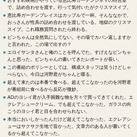
おすすめ映画がやっている恵比寿ガーデンシネマの待合室
で、詰め合わせを渡す。行って気付いたがクリスマスイブ。
恵比寿ガーデンプレイスはカップルで一杯。そんななかで、
おっさんが性具の詰め合わせを渡している。地獄のクリスマ
スイブ。これ職務質問されたら終わる。
ビンちゃんは全然気にしてない。その場でカバン返しますか
と言われた。この場で出すの？
エロイサンタさんと俺のことを呼んでた。すげえなビンちゃ
んと思った。ビンちゃんの書いてきたレポートが長い。
この番組のポリシーとしては、構成スタッフは笑うけどしゃ
べらない。今日は河野君がちゃんと喋る。
超えて来たのは本番で食べる。超えてこなかったのを河野君
が番組前に食べるから反応が微妙。
ADのヨシイ君が入手困難な物を方々で買ってきてくれた。エ
クレアシュークリーム。でも超えてこなかった。ガラスの向
こうのヨシイ君と目を合わせられない。
本当においしかったんだけど超えてこなかった。エクレアシ
ューはサクサク生地で旨かった。文章力のある人が書いてく
るから超えてこなかった。