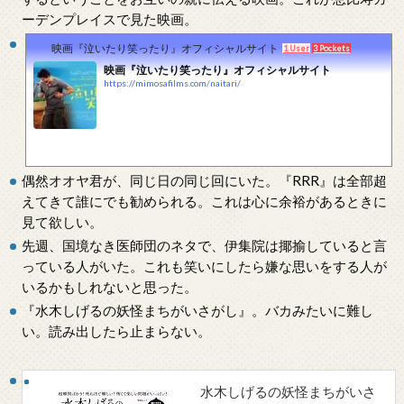
ーデンプレイスで見た映画。
映画『泣いたり笑ったり』オフィシャルサイト
1 User
3 Pockets
映画『泣いたり笑ったり』オフィシャルサイト
https://mimosafilms.com/naitari/
偶然オオヤ君が、同じ日の同じ回にいた。『RRR』は全部超
えてきて誰にでも勧められる。これは心に余裕があるときに
見て欲しい。
先週、国境なき医師団のネタで、伊集院は揶揄していると言
っている人がいた。これも笑いにしたら嫌な思いをする人が
いるかもしれないと思った。
『水木しげるの妖怪まちがいさがし』。バカみたいに難し
い。読み出したら止まらない。
水木しげるの妖怪まちがいさ