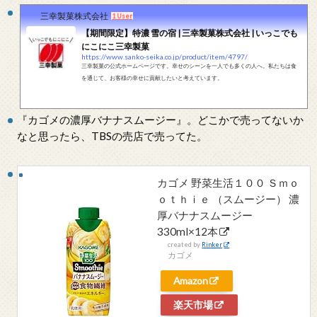
三幸製菓株式会社
1 User
【期間限定】特濃 雪の宿 | 三幸製菓株式会社 | いっこでも
にこにこ三幸製菓
https://www.sanko-seika.co.jp/product/item/4797/
三幸製菓の公式ホームページです。幸せのシーンを一人でも多くの人へ。私たちは食
を通じて、お客様の幸せに貢献したいと考えています。
『カゴメの濃厚バナナスムージー』。どこかで売ってないか
なと思ったら、TBSの売店で売ってた。
カゴメ 野菜生活１００ Ｓｍｏ
ｏｔｈｉｅ （スムージー） 濃
厚バナナスムージー
330ml×12本
created by
Rinker
カゴメ
Amazon
楽天市場