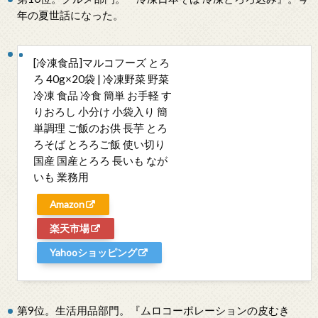
年の夏世話になった。
[冷凍食品]マルコフーズ とろ
ろ 40g×20袋 | 冷凍野菜 野菜
冷凍 食品 冷食 簡単 お手軽 す
りおろし 小分け 小袋入り 簡
単調理 ご飯のお供 長芋 とろ
ろそば とろろご飯 使い切り
国産 国産とろろ 長いも なが
いも 業務用
Amazon
楽天市場
Yahooショッピング
第9位。生活用品部門。『ムロコーポレーションの皮むき