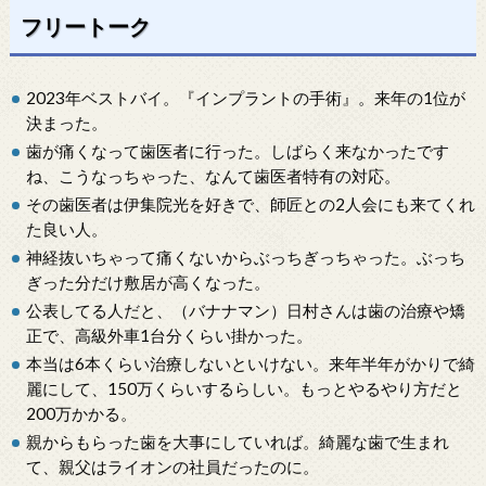
フリートーク
2023年ベストバイ。『インプラントの手術』。来年の1位が
決まった。
歯が痛くなって歯医者に行った。しばらく来なかったです
ね、こうなっちゃった、なんて歯医者特有の対応。
その歯医者は伊集院光を好きで、師匠との2人会にも来てくれ
た良い人。
神経抜いちゃって痛くないからぶっちぎっちゃった。ぶっち
ぎった分だけ敷居が高くなった。
公表してる人だと、（バナナマン）日村さんは歯の治療や矯
正で、高級外車1台分くらい掛かった。
本当は6本くらい治療しないといけない。来年半年がかりで綺
麗にして、150万くらいするらしい。もっとやるやり方だと
200万かかる。
親からもらった歯を大事にしていれば。綺麗な歯で生まれ
て、親父はライオンの社員だったのに。