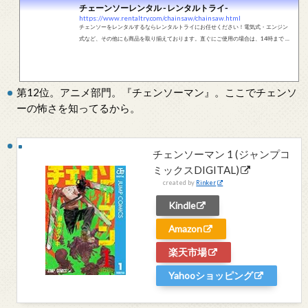
チェーンソーレンタル - レンタルトライ-
https://www.rentaltry.com/chainsaw/chainsaw.html
チェンソーをレンタルするならレンタルトライにお任せください！電気式・エンジン
式など、その他にも商品を取り揃えております。直ぐにご使用の場合は、14時まで に
ご注文頂ければ即日発送致します。また作業日に合わせて発送致しますので、1ヶ月前
からご注文できます。
第12位。アニメ部門。『チェンソーマン』。ここでチェンソ
ーの怖さを知ってるから。
チェンソーマン 1 (ジャンプコ
ミックスDIGITAL)
created by
Rinker
Kindle
Amazon
楽天市場
Yahooショッピング