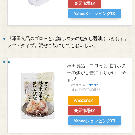
楽天市場
Yahooショッピング
『澤田食品のゴロっと北海ホタテの焦がし醤油ふりかけ』。
ソフトタイプ。混ぜご飯にしてもおいしい。
澤田食品 ゴロっと北海ホタ
テの焦がし醤油ふりかけ 55
ｇ
created by
Rinker
まめやの開発商品
Amazon
楽天市場
Yahooショッピング