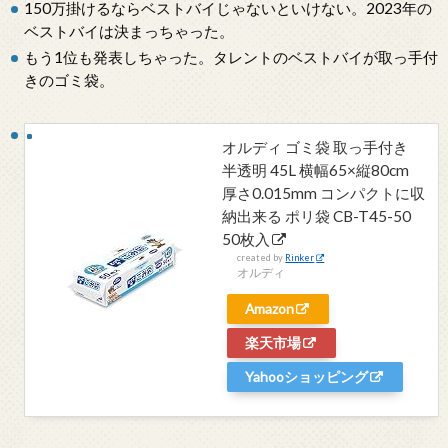
150万掛けるならベストバイじゃないといけない。2023年の
ベストバイは決まっちゃった。
もう1位も発表しちゃった。タレントのベストバイが取っ手付
きのゴミ袋。
オルディ ゴミ袋 取っ手付き
半透明 45L 横幅65×縦80cm
厚さ0.015mm コンパクトに収
納出来る ポリ袋 CB-T45-50
50枚入
created by
Rinker
オルディ
Amazon
楽天市場
Yahooショッピング