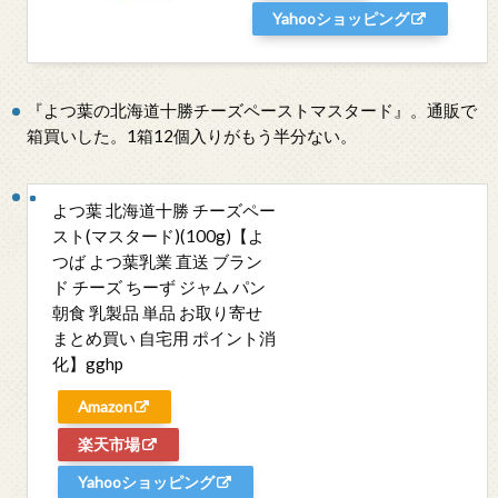
Yahooショッピング
『よつ葉の北海道十勝チーズペーストマスタード』。通販で
箱買いした。1箱12個入りがもう半分ない。
よつ葉 北海道十勝 チーズペー
スト(マスタード)(100g)【よ
つば よつ葉乳業 直送 ブラン
ド チーズ ちーず ジャム パン
朝食 乳製品 単品 お取り寄せ
まとめ買い 自宅用 ポイント消
化】gghp
Amazon
楽天市場
Yahooショッピング