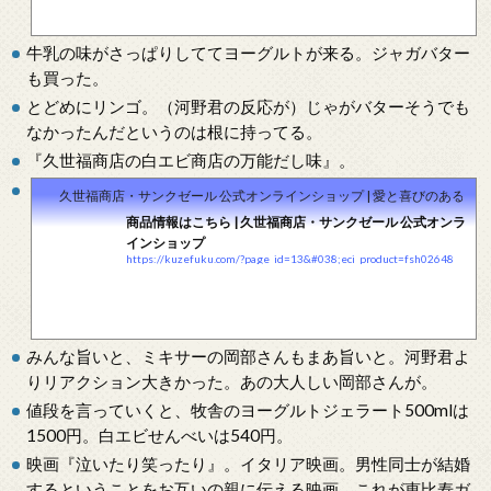
ております！
牛乳の味がさっぱりしててヨーグルトが来る。ジャガバター
も買った。
とどめにリンゴ。（河野君の反応が）じゃがバターそうでも
なかったんだというのは根に持ってる。
『久世福商店の白エビ商店の万能だし味』。
久世福商店・サンクゼール 公式オンラインショップ | 愛と喜びのある食
商品情報はこちら | 久世福商店・サンクゼール 公式オンラ
インショップ
https://kuzefuku.com/?page_id=13&#038;eci_product=fsh02648
みんな旨いと、ミキサーの岡部さんもまあ旨いと。河野君よ
りリアクション大きかった。あの大人しい岡部さんが。
値段を言っていくと、牧舎のヨーグルトジェラート500mlは
1500円。白エビせんべいは540円。
映画『泣いたり笑ったり』。イタリア映画。男性同士が結婚
するということをお互いの親に伝える映画。これが恵比寿ガ