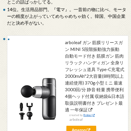
とこの話ばっかしてる。
14位。生活用品部門。『電マ』。一昔前の物に比べ、モータ
ーの精度が上がっていてめちゃめちゃ効く。韓国、中国企業
だと決め手がない。
arboleaf ガン 筋膜リリースガ
ン MINI 5段階振動強力振動
自動モード付き 筋膜ガン 筋肉
リラック ハンディガン 全身リ
フレッシュ道具 Type-C充電式
2000mAh*2大容量(8時間以上
連続使用) 370g小型ミニ 最速
3000回/分 静音 軽量 携帯便利
4個ヘッド付属 収納袋&日本語
取扱説明書付き プレゼント最
適 一年保証
created by
Rinker
arboleaf
Amazon