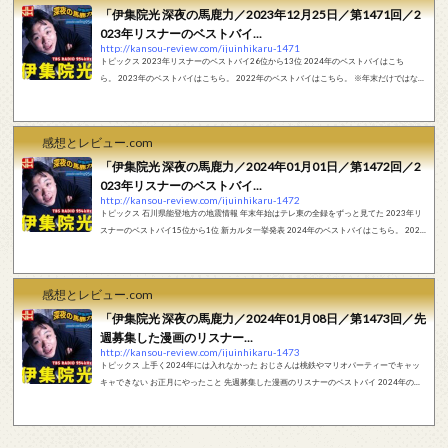
「伊集院光 深夜の馬鹿力／2023年12月25日／第1471回／2
023年リスナーのベストバイ...
http://kansou-review.com/ijuinhikaru-1471
トピックス 2023年リスナーのベストバイ26位から13位 2024年のベストバイはこち
ら。 2023年のベストバイはこちら。 2022年のベストバイはこちら。 ※年末だけではな
く、定期的に『ベストバイ』について通常回でも触れています。ベストバイで実際に商品
を紹介した回の書き起こしはこちらになります。 フリートーク 週末金曜日にニッポン放送
で生やって。夜遅くグダ疲れで家帰ってきて。そうだつって。これから発表するベストバ
感想とレビュー.com
イの飯炊いて。そのまま寝ちゃって。 土曜日の朝が速い新幹線で大阪行って。大...
「伊集院光 深夜の馬鹿力／2024年01月01日／第1472回／2
023年リスナーのベストバイ...
http://kansou-review.com/ijuinhikaru-1472
トピックス 石川県能登地方の地震情報 年末年始はテレ東の全録をずっと見てた 2023年リ
スナーのベストバイ15位から1位 新カルタ一挙発表 2024年のベストバイはこちら。 2023
年のベストバイはこちら。 2022年のベストバイはこちら。 ※年末だけではなく、定期的
に『ベストバイ』について通常回でも触れています。ベストバイで実際に商品を紹介した
回の書き起こしはこちらになります。 フリートーク アナウンサー：（石川県能登地方の地
感想とレビュー.com
震情報） まさかのこんな感じのスタートになってしまって。新春もお...
「伊集院光 深夜の馬鹿力／2024年01月08日／第1473回／先
週募集した漫画のリスナー...
http://kansou-review.com/ijuinhikaru-1473
トピックス 上手く2024年には入れなかった おじさんは桃鉄やマリオパーティーでキャッ
キャできない お正月にやったこと 先週募集した漫画のリスナーのベストバイ 2024年のベ
ストバイはこちら。 2023年のベストバイはこちら。 2022年のベストバイはこちら。 ※年
末だけではなく、定期的に『ベストバイ』について通常回でも触れています。ベストバイ
で実際に商品を紹介した回の書き起こしはこちらになります。 フリートーク なんか上手く