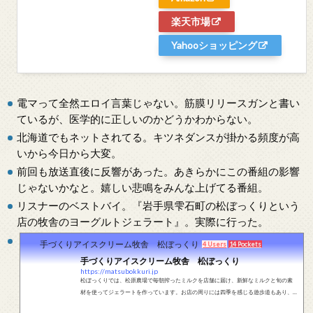
楽天市場
Yahooショッピング
電マって全然エロイ言葉じゃない。筋膜リリースガンと書い
ているが、医学的に正しいのかどうかわからない。
北海道でもネットされてる。キツネダンスが掛かる頻度が高
いから今日から大変。
前回も放送直後に反響があった。あきらかにこの番組の影響
じゃないかなと。嬉しい悲鳴をみんな上げてる番組。
リスナーのベストバイ。『岩手県雫石町の松ぼっくりという
店の牧舎のヨーグルトジェラート』。実際に行った。
手づくりアイスクリーム牧舎 松ぼっくり
4 Users
14 Pockets
手づくりアイスクリーム牧舎 松ぼっくり
https://matsubokkuri.jp
松ぼっくりでは、松原農場で毎朝搾ったミルクを店舗に届け、新鮮なミルクと旬の素
材を使ってジェラートを作っています。お店の周りには四季を感じる遊歩道もあり、
雫石の自然の豊かさを5感で感じでもらえる場所です。ぜひ、皆様のお越しをお待ちし