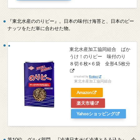
『東北水産ののりピー』。日本の味付け海苔と、日本のピー
ナッツをただ単に合わせた物。
東北水産加工協同組合 ばか
うけ！のりピー 味付のり
８切６枚×６袋 全形4.5枚分
created by
Rinker
東北水産加工協同組合
Amazon
楽天市場
Yahooショッピング
第10位。グルメ部門。『冷凍日本そば 冷凍とろろ込み』。今