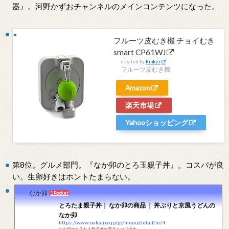
器』。河野かずおチャンネルのメインコンテンツになった。
フルーツ皮むき機 チョイむき
smart CP61WJ
created by
Rinker
フルーツ皮むき機
Amazon
楽天市場
Yahooショッピング
第8位。グルメ部門。『なか卯のとろ玉親子丼』。コスパが良
い。生卵好きはホントたまらない。
なか卯
1 Pocket
とろたま親子丼｜ なか卯の商品 ｜ 丼ぶりと京風うどんの
なか卯
https://www.nakau.co.jp/jp/menu/detail/in/4
なか卯のとろたま親子丼の商品ページです。