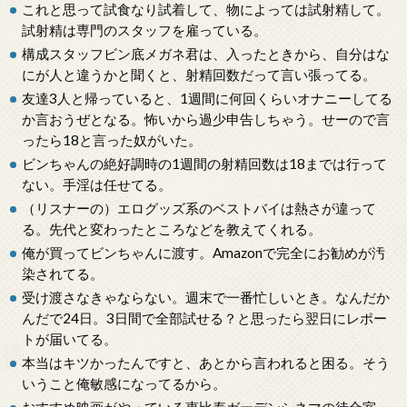
これと思って試食なり試着して、物によっては試射精して。
試射精は専門のスタッフを雇っている。
構成スタッフビン底メガネ君は、入ったときから、自分はな
にが人と違うかと聞くと、射精回数だって言い張ってる。
友達3人と帰っていると、1週間に何回くらいオナニーしてる
か言おうぜとなる。怖いから過少申告しちゃう。せーので言
ったら18と言った奴がいた。
ビンちゃんの絶好調時の1週間の射精回数は18までは行って
ない。手淫は任せてる。
（リスナーの）エログッズ系のベストバイは熱さが違って
る。先代と変わったところなどを教えてくれる。
俺が買ってビンちゃんに渡す。Amazonで完全にお勧めが汚
染されてる。
受け渡さなきゃならない。週末で一番忙しいとき。なんだか
んだで24日。3日間で全部試せる？と思ったら翌日にレポー
トが届いてる。
本当はキツかったんですと、あとから言われると困る。そう
いうこと俺敏感になってるから。