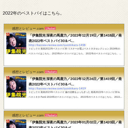
2024年には入れなかった。いやなこといっぱいあったからさ。青学の駅...
2022年のベストバイはこちら。
感想とレビュー.com
1 Pocket
「伊集院光 深夜の馬鹿力／2022年12月19日／第1418回／発
表2022年ベストバイ30＆ベ...
http://kansou-review.com/ijuinhikaru-1418
トピックス 発表2022年ベストバイ30 リスナーが選ぶベストネタセレクション 2024年の
ベストバイはこちら。 2023年のベストバイはこちら。 2022年のベストバイはこちら。 ※
年末だけではなく、定期的に『ベストバイ』について通常回でも触れています。ベストバ
イで実際に商品を紹介した回の書き起こしはこちらになります。 フリートーク 1位。『45
リットルの取って付きのゴミ袋』。こういうのって30から。1からやっちゃダメ。でもこ
感想とレビュー.com
5 Pockets
れが1位。45個くらいは30位。 もうすぐ30位から発表していく。空気をか...
「伊集院光 深夜の馬鹿力／2022年12月26日／第1419回／発
表2022年ベストバイ30＆ベ...
http://kansou-review.com/ijuinhikaru-1419
トピックス 発表2023年ベストバイ 歯の治療をぶっちぎった 発表2022年ベストバイ30＆
ベストネタ Part2 2024年のベストバイはこちら。 2023年のベストバイはこちら。 2022
年のベストバイはこちら。 ※年末だけではなく、定期的に『ベストバイ』について通常回
でも触れています。ベストバイで実際に商品を紹介した回の書き起こしはこちらになりま
す。 フリートーク 2023年ベストバイ。『インプラントの手術』。来年の1位が決まった。
感想とレビュー.com
3 Pockets
歯が痛くなって歯医者に行った。しばらく来なかったですね、こうなっち...
「伊集院光 深夜の馬鹿力／2023年01月02日／第1420回／発
表2022年ベストバイ30＆ベ...