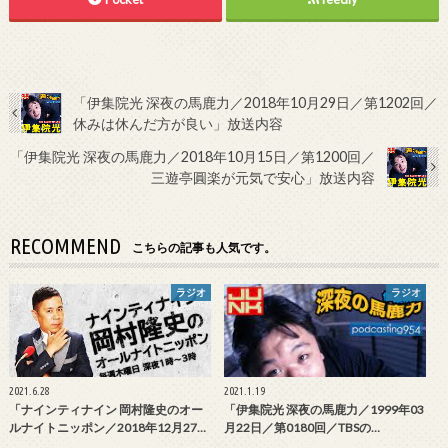
「伊集院光 深夜の馬鹿力／2018年10月29日／第1202回／
休みは休んだ方が良い」放送内容
「伊集院光 深夜の馬鹿力／2018年10月15日／第1200回／
三遊亭圓楽が元気で安心」放送内容
RECOMMEND
こちらの記事も人気です。
ラジオ
ラジオ
2021.6.28
2021.1.19
「ナインティナイン 岡村隆史のオー
「伊集院光 深夜の馬鹿力／1999年03
ルナイトニッポン／2018年12月27…
月22日／第0180回／TBSの…