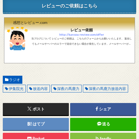
レビューのご依頼はこちら
感想とレビュー.com
レビュー依頼
http://kansou-review.com/offer
当ブログについて レビューのご依頼は、こちらのフォームからお願いいたします。 返信し
てもメールサーバーのエラーで送信できない場合が発生しています。メールサーバーが正
しく動作しているかどうか、メールアドレスが正しいかどうか、ご確認をお願いします。
現在確認できている、送信エラーになるメールサーバー以下になります。 @foxmail.com 上
記メールサーバーをお使いで、こちらから返信がない場合、他のメールサーバー、メール
アドレスから連絡をお願いします。 レビュー依頼
ラジオ
伊集院光
放送内容
深夜の馬鹿力
深夜の馬鹿力放送内容
ポスト
シェア
はてブ
送る
Pocket
feedly