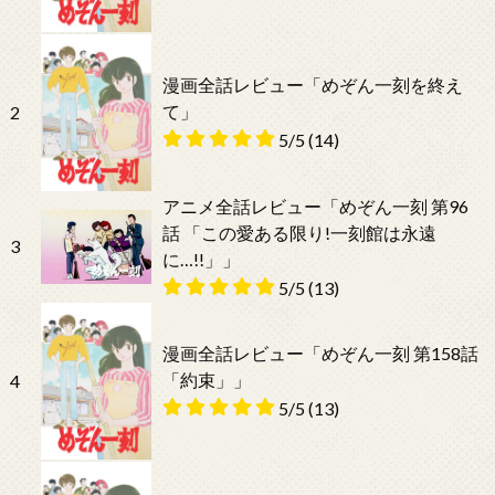
漫画全話レビュー「めぞん一刻を終え
て」
2
5/5
(14)
アニメ全話レビュー「めぞん一刻 第96
話 「この愛ある限り!一刻館は永遠
3
に…!!」」
5/5
(13)
漫画全話レビュー「めぞん一刻 第158話
「約束」」
4
5/5
(13)