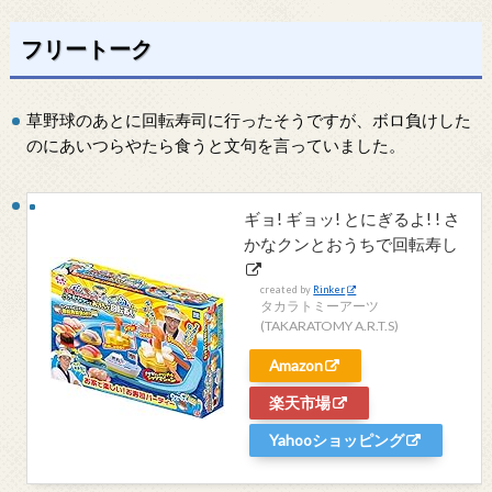
フリートーク
草野球のあとに回転寿司に行ったそうですが、ボロ負けした
のにあいつらやたら食うと文句を言っていました。
ギョ! ギョッ! とにぎるよ! ! さ
かなクンとおうちで回転寿し
created by
Rinker
タカラトミーアーツ
(TAKARATOMY A.R.T.S)
Amazon
楽天市場
Yahooショッピング