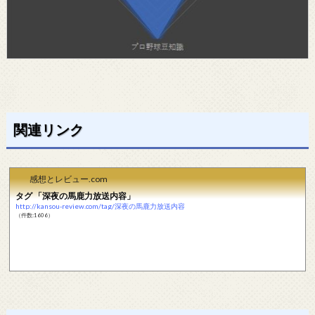
関連リンク
感想とレビュー.com
タグ 「深夜の馬鹿力放送内容」
http://kansou-review.com/tag/深夜の馬鹿力放送内容
（件数:1606）