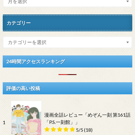
カテゴリー
24時間アクセスランキング
評価の高い投稿
漫画全話レビュー「めぞん一刻 第161話
「P.S.一刻館」」
1
5/5
(18)