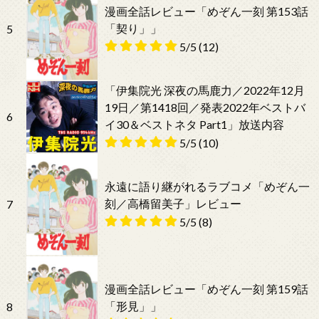
漫画全話レビュー「めぞん一刻 第153話
「契り」」
5
5/5
(12)
「伊集院光 深夜の馬鹿力／2022年12月
19日／第1418回／発表2022年ベストバ
6
イ30＆ベストネタ Part1」放送内容
5/5
(10)
永遠に語り継がれるラブコメ「めぞん一
刻／高橋留美子」レビュー
7
5/5
(8)
漫画全話レビュー「めぞん一刻 第159話
「形見」」
8