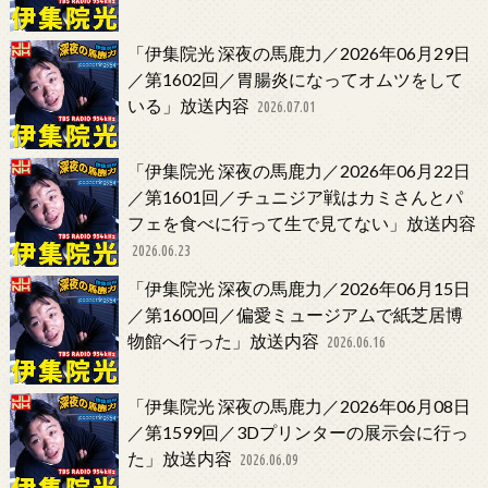
「伊集院光 深夜の馬鹿力／2026年06月29日
／第1602回／胃腸炎になってオムツをして
いる」放送内容
2026.07.01
「伊集院光 深夜の馬鹿力／2026年06月22日
／第1601回／チュニジア戦はカミさんとパ
フェを食べに行って生で見てない」放送内容
2026.06.23
「伊集院光 深夜の馬鹿力／2026年06月15日
／第1600回／偏愛ミュージアムで紙芝居博
物館へ行った」放送内容
2026.06.16
「伊集院光 深夜の馬鹿力／2026年06月08日
／第1599回／3Dプリンターの展示会に行っ
た」放送内容
2026.06.09