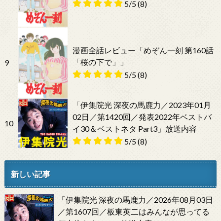
5/5
(8)
漫画全話レビュー「めぞん一刻 第160話
「桜の下で」」
9
5/5
(8)
「伊集院光 深夜の馬鹿力／2023年01月
02日／第1420回／発表2022年ベストバ
10
イ30＆ベストネタ Part3」放送内容
5/5
(8)
新しい記事
「伊集院光 深夜の馬鹿力／2026年08月03日
／第1607回／板東英二はみんなが思ってる