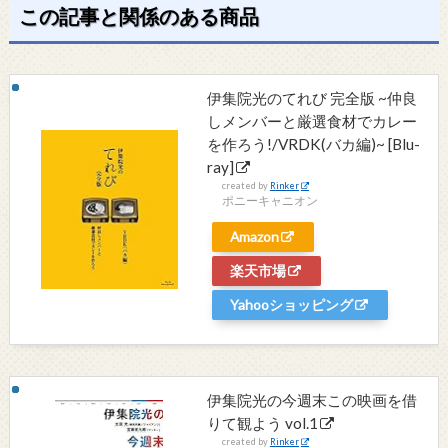
この記事と関係のある商品
伊集院光のてれび 完全版 ~仲良
しメンバーと厳選食材でカレー
を作ろう!/VRDK(バカ編)~ [Blu-
ray]
created by
Rinker
ポニーキャニオン
Amazon
楽天市場
Yahooショッピング
伊集院光の今週末この映画を借
りて観よう vol.1
created by
Rinker