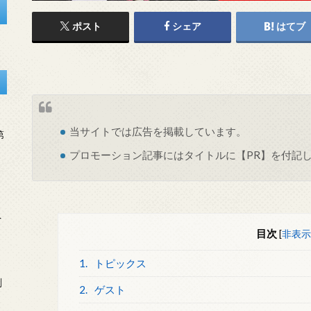
ポスト
シェア
はてブ
当サイトでは
広告
を掲載しています。
第
プロモーション記事にはタイトルに【PR】を付記
を
目次
[
非表示
1.
トピックス
刻
2.
ゲスト