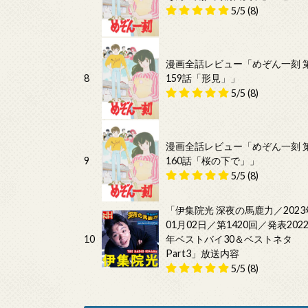
5/5
(8)
漫画全話レビュー「めぞん一刻 
8
159話「形見」」
5/5
(8)
漫画全話レビュー「めぞん一刻 
9
160話「桜の下で」」
5/5
(8)
「伊集院光 深夜の馬鹿力／2023
01月02日／第1420回／発表202
10
年ベストバイ30＆ベストネタ
Part3」放送内容
5/5
(8)