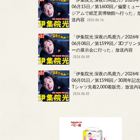
06月15日／第1600回／偏愛ミュー
ジアムで紙芝居博物館へ行った」
送内容
2026.06.16
「伊集院光 深夜の馬鹿力／2026年
06月08日／第1599回／3Dプリン
ーの展示会に行った」放送内容
2026.06.09
「伊集院光 深夜の馬鹿力／2026年
06月01日／第1598回／30周年記
Tシャツ先着2,000着販売」放送内
2026.06.03