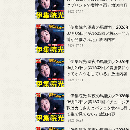
クプリントで実験企画」放送内容
2026.07.14
「伊集院光 深夜の馬鹿力／2026年
07月06日／第1603回／桜花一門万
博が開催された」放送内容
2026.07.07
「伊集院光 深夜の馬鹿力／2026年
06月29日／第1602回／胃腸炎にな
ってオムツをしている」放送内容
2026.07.01
「伊集院光 深夜の馬鹿力／2026年
06月22日／第1601回／チュニジア
戦はカミさんとパフェを食べに行
て生で見てない」放送内容
2026.06.23
「伊集院光 深夜の馬鹿力／2026年