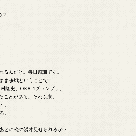
の？
くれるんだと。毎日感謝です。
このまま参戦ということで。
村隆史、OKA-1グランプリ。
れたことがある。それ以来。
す。
る。
あとに俺の漫才見せられるか？