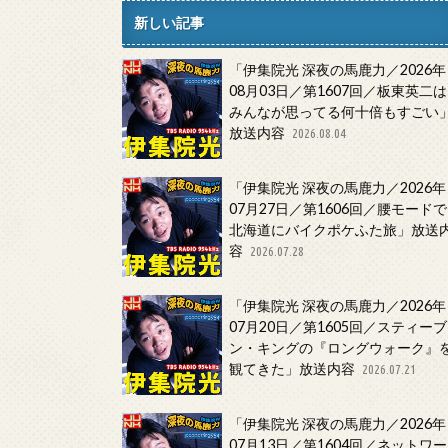
新しい記事
「伊集院光 深夜の馬鹿力／2026年
08月03日／第1607回／板東英二は
みんなが思ってる何十倍もすごい
放送内容
2026.08.04
「伊集院光 深夜の馬鹿力／2026年
07月27日／第1606回／腰モードで
北海道にバイクポケふた旅」放送
容
2026.07.28
「伊集院光 深夜の馬鹿力／2026年
07月20日／第1605回／スティーブ
ン・キングの『ロングウォーク』
観てきた」放送内容
2026.07.21
「伊集院光 深夜の馬鹿力／2026年
07月13日／第1604回／ネットワー