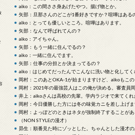
aiko：この間ささ身あげたやつ。揚げ物とか。
放
矢部：旦那さんのどこが1番好きですか？喧嘩はある
aiko：とっても優しいところ。喧嘩はあります。
矢部：なんて呼ばれてんの？
aiko：アイちゃん。
タ
矢部：もう一緒に住んでるの？
aiko：一緒に住んでます。
矢部：仕事の分担とか決まってるの？
aiko：はじめてだったんでこんなに洗い物と化して
念
岡村：このあとOKA-1が始まりますけど、aikoも
容
岡村：2021年の最強芸人はこの俺が決める。審査員岡
井上：aikoさんは高校の先輩。学内ラジオで来てく
岡村：今日優勝した方には冬の味覚カニを差し上げま
岡村：よっぽどのときはネタが強制終了することがあ
（NON STYLEの漫才）
昴生：順番見た時にゾッとした。ちゃんとした漫才の