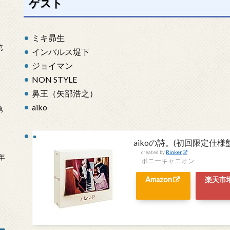
ゲスト
ミキ昴生
第
インパルス堤下
ジョイマン
NON STYLE
鼻王（矢部浩之）
aiko
第
aikoの詩。(初回限定仕様盤 
created by
Rinker
年
ポニーキャニオン
2
Amazon
楽天市