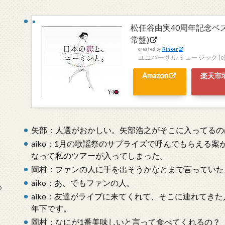
松任谷由実40周年記念ベ
常盤)
created by
Rinker
ユニバーサル ミュージック (e
Amazon
楽天市
矢部：人選がおかしい。矢部浩之がそこに入ってるの
aiko：1月の歌謡祭のサプライズで呼んでもらえる
なって私のツアーが入ってしまった。
岡村：ファンの人に手を出そうかなとまで言っていた
aiko：あ、でもファンの人。
っ
aiko：友達がライブに来てくれて、そこに連れてき
年下です。
岡村：なにが1番美味しいと言って食べてくれるの？