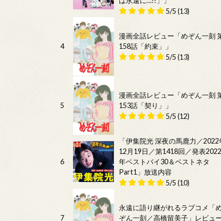
は永遠に…!!」」
5/5
(13)
漫画全話レビュー「めぞん一刻 
4
158話「約束」」
5/5
(13)
漫画全話レビュー「めぞん一刻 
5
153話「契り」」
5/5
(12)
「伊集院光 深夜の馬鹿力／2022
12月19日／第1418回／発表202
6
年ベストバイ30＆ベストネタ
Part1」放送内容
5/5
(10)
永遠に語り継がれるラブコメ「
7
ぞん一刻／高橋留美子」レビュ