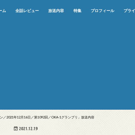
ーム
全話レビュー
放送内容
特集
プロフィール
プラ
めぞん一刻（漫画）
めぞん一刻（アニメ）
機動戦士ガンダム
ジョジョの奇妙な冒険 ダイヤモンド
寄生獣 セイの格率
この世の果てで恋を唄う少女YU-NO
この世の果てで恋を唄う少女YU-
江戸川乱歩の美女シリーズ＜中断＞
24 JAPAN＜中断＞
アメリカ横断ウルトラクイズ＜中断
稲垣早希のブログ旅＜中断＞
出川哲朗の充電させてもらえません
伊集院光 深夜の馬鹿力
ナインティナインのオールナイトニ
岡村隆史のオールナイトニッポン
ガンダム
めぞん一刻
バック・トゥ・ザ・フューチャー
は砕けない＜中断＞
NO（解説・考察）
＞
か？＜中断＞
ッポン
021年12月16日／第1092回／OKA-1グランプリ」放送内容
2021.12.19