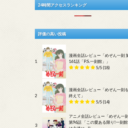
24時間アクセスランキング
評価の高い投稿
漫画全話レビュー「めぞん一刻 
1
161話「P.S.一刻館」」
5/5
(18)
漫画全話レビュー「めぞん一刻
2
終えて」
5/5
(14)
アニメ全話レビュー「めぞん一
第96話 「この愛ある限り!一刻館
3