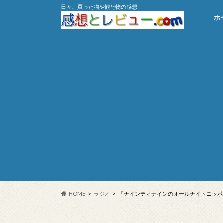
日々、買った物や観た物の感想
ホ
HOME
ラジオ
「ナインティナインのオールナイトニッポン／2