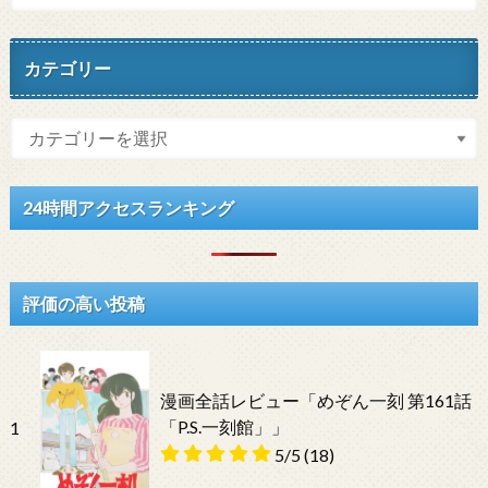
カテゴリー
24時間アクセスランキング
評価の高い投稿
漫画全話レビュー「めぞん一刻 第161話
「P.S.一刻館」」
1
5/5
(18)