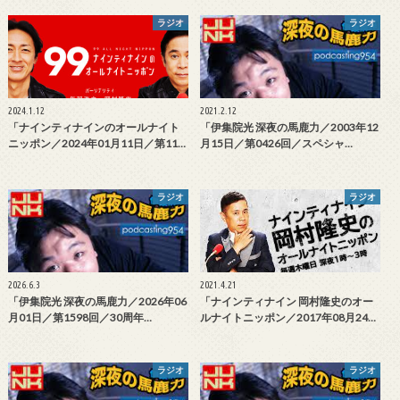
ラジオ
ラジオ
2024.1.12
2021.2.12
「ナインティナインのオールナイト
「伊集院光 深夜の馬鹿力／2003年12
ニッポン／2024年01月11日／第11…
月15日／第0426回／スペシャ…
ラジオ
ラジオ
2026.6.3
2021.4.21
「伊集院光 深夜の馬鹿力／2026年06
「ナインティナイン 岡村隆史のオー
月01日／第1598回／30周年…
ルナイトニッポン／2017年08月24…
ラジオ
ラジオ