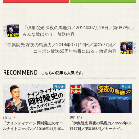
「伊集院光 深夜の馬鹿力／2014年07月28日／第0979回／
みんな敵ばかり」放送内容
「伊集院光 深夜の馬鹿力／2014年07月14日／第0977回／
ニッポン放送60周年特番に出る」放送内容
RECOMMEND
こちらの記事も人気です。
ラジオ
ラジオ
2021.3.14
2021.1.19
「ナインティナイン 岡村隆史のオー
「伊集院光 深夜の馬鹿力／1999年05
ルナイトニッポン／2016年11月10…
月17日／第0188回／カーナビ…