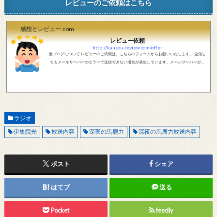
レビューのご依頼はこちら
感想とレビュー.com
レビュー依頼
http://kansou-review.com/offer
当ブログについて レビューのご依頼は、こちらのフォームからお願いいたします。 返信し
てもメールサーバーのエラーで送信できない場合が発生しています。メールサーバーが正
しく動作しているかどうか、メールアドレスが正しいかどうか、ご確認をお願いします。
現在確認できている、送信エラーになるメールサーバー以下になります。 @foxmail.com 上
記メールサーバーをお使いで、こちらから返信がない場合、他のメールサーバー、メール
アドレスから連絡をお願いします。 レビュー依頼
ラジオ
伊集院光
放送内容
深夜の馬鹿力
深夜の馬鹿力放送内容
ポスト
シェア
はてブ
送る
Pocket
feedly