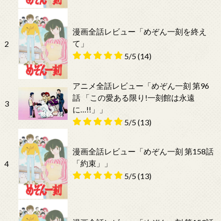
漫画全話レビュー「めぞん一刻を終え
て」
2
5/5
(14)
アニメ全話レビュー「めぞん一刻 第96
話 「この愛ある限り!一刻館は永遠
3
に…!!」」
5/5
(13)
漫画全話レビュー「めぞん一刻 第158話
「約束」」
4
5/5
(13)