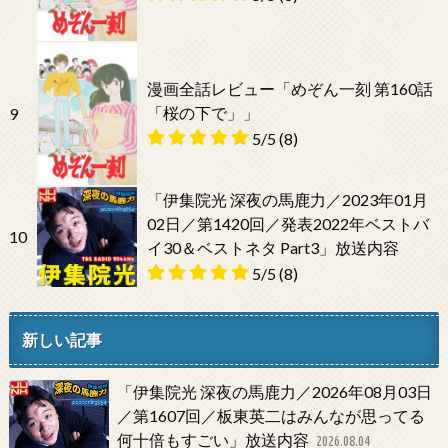
漫画全話レビュー「めぞん一刻 第160話
「桜の下で」」
9
5/5
(8)
「伊集院光 深夜の馬鹿力／2023年01月
02日／第1420回／発表2022年ベストバ
10
イ30＆ベストネタ Part3」放送内容
5/5
(8)
新しい記事
「伊集院光 深夜の馬鹿力／2026年08月03日
／第1607回／板東英二はみんなが思ってる
何十倍もすごい」放送内容
2026.08.04