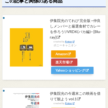
この記事と関係のある商品
伊集院光のてれび 完全版 ~仲良
しメンバーと厳選食材でカレー
を作ろう!/VRDK(バカ編)~ [Blu-
ray]
created by
Rinker
ポニーキャニオン
Amazon
楽天市場
Yahooショッピング
伊集院光の今週末この映画を借
りて観よう vol.1
created by
Rinker