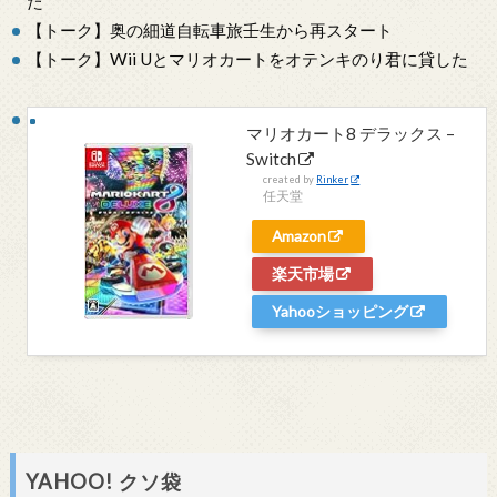
た
【トーク】奥の細道自転車旅壬生から再スタート
【トーク】Wii Uとマリオカートをオテンキのり君に貸した
マリオカート8 デラックス –
Switch
created by
Rinker
任天堂
Amazon
楽天市場
Yahooショッピング
YAHOO! クソ袋