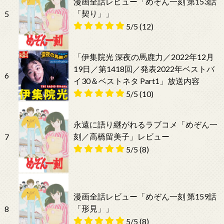
漫画全話レビュー「めぞん一刻 第153話
「契り」」
5
5/5
(12)
「伊集院光 深夜の馬鹿力／2022年12月
19日／第1418回／発表2022年ベストバ
6
イ30＆ベストネタ Part1」放送内容
5/5
(10)
永遠に語り継がれるラブコメ「めぞん一
刻／高橋留美子」レビュー
7
5/5
(8)
漫画全話レビュー「めぞん一刻 第159話
「形見」」
8
5/5
(8)