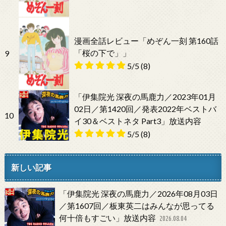
漫画全話レビュー「めぞん一刻 第160話
「桜の下で」」
9
5/5
(8)
「伊集院光 深夜の馬鹿力／2023年01月
02日／第1420回／発表2022年ベストバ
10
イ30＆ベストネタ Part3」放送内容
5/5
(8)
新しい記事
「伊集院光 深夜の馬鹿力／2026年08月03日
／第1607回／板東英二はみんなが思ってる
何十倍もすごい」放送内容
2026.08.04