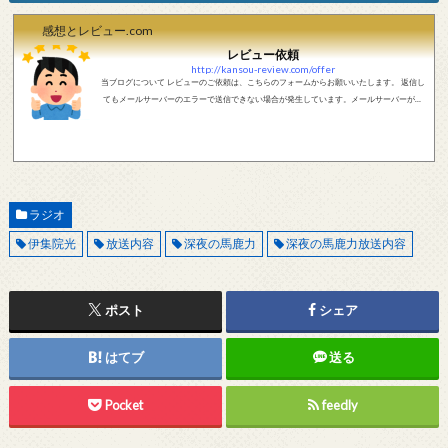
感想とレビュー.com
レビュー依頼
http://kansou-review.com/offer
当ブログについて レビューのご依頼は、こちらのフォームからお願いいたします。 返信し
てもメールサーバーのエラーで送信できない場合が発生しています。メールサーバーが正
しく動作しているかどうか、メールアドレスが正しいかどうか、ご確認をお願いします。
現在確認できている、送信エラーになるメールサーバー以下になります。 @foxmail.com 上
記メールサーバーをお使いで、こちらから返信がない場合、他のメールサーバー、メール
アドレスから連絡をお願いします。 レビュー依頼
ラジオ
伊集院光
放送内容
深夜の馬鹿力
深夜の馬鹿力放送内容
ポスト
シェア
はてブ
送る
Pocket
feedly