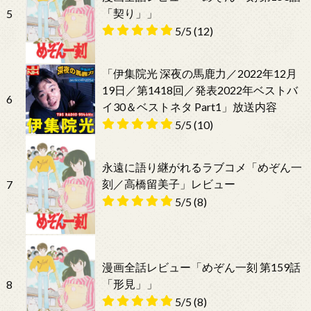
「契り」」
5
5/5
(12)
「伊集院光 深夜の馬鹿力／2022年12月
19日／第1418回／発表2022年ベストバ
6
イ30＆ベストネタ Part1」放送内容
5/5
(10)
永遠に語り継がれるラブコメ「めぞん一
刻／高橋留美子」レビュー
7
5/5
(8)
漫画全話レビュー「めぞん一刻 第159話
「形見」」
8
5/5
(8)