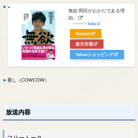
無欲 岡田がおかだである理
由。
created by
Rinker
Amazon
楽天市場
Yahooショッピング
善し（COWCOW）
放送内容
フリートーク