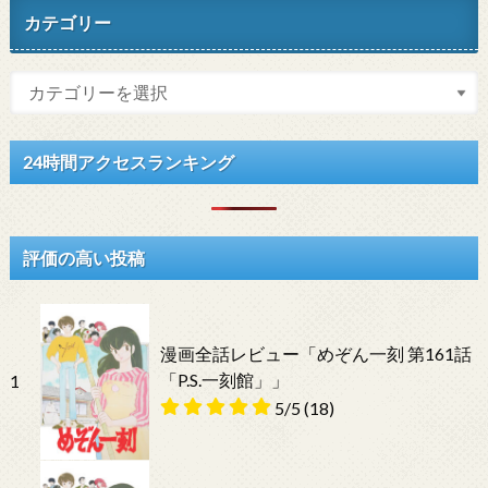
カテゴリー
24時間アクセスランキング
評価の高い投稿
漫画全話レビュー「めぞん一刻 第161話
「P.S.一刻館」」
1
5/5
(18)