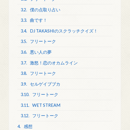
3.2.
僕の点取り占い
3.3.
曲です！
3.4.
DJ TAKASHIのスクラッチクイズ！
3.5.
フリートーク
3.6.
悪い人の夢
3.7.
激怒！恋のオカムライン
3.8.
フリートーク
3.9.
セルゲイブブカ
3.10.
フリートーク
3.11.
WET STREAM
3.12.
フリートーク
4.
感想