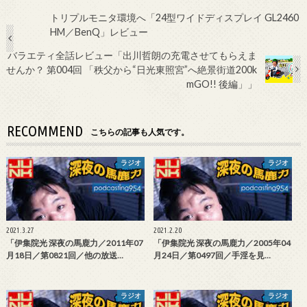
トリプルモニタ環境へ「24型ワイドディスプレイ GL2460
HM／BenQ」レビュー
バラエティ全話レビュー「出川哲朗の充電させてもらえま
せんか？ 第004回 「秩父から“日光東照宮”へ絶景街道200k
mGO!! 後編」」
RECOMMEND
こちらの記事も人気です。
ラジオ
ラジオ
2021.3.27
2021.2.20
「伊集院光 深夜の馬鹿力／2011年07
「伊集院光 深夜の馬鹿力／2005年04
月18日／第0821回／他の放送…
月24日／第0497回／手淫を見…
ラジオ
ラジオ