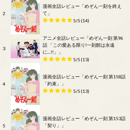
漫画全話レビュー「めぞん一刻を終え
て」
2
5/5
(14)
アニメ全話レビュー「めぞん一刻 第96
話 「この愛ある限り!一刻館は永遠
3
に…!!」」
5/5
(13)
漫画全話レビュー「めぞん一刻 第158話
「約束」」
4
5/5
(13)
漫画全話レビュー「めぞん一刻 第153話
「契り」」
5