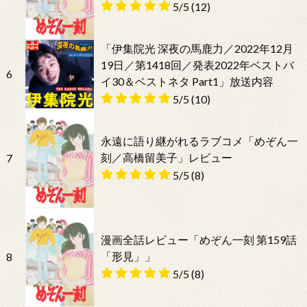
5/5
(12)
「伊集院光 深夜の馬鹿力／2022年12月
19日／第1418回／発表2022年ベストバ
6
イ30＆ベストネタ Part1」放送内容
5/5
(10)
永遠に語り継がれるラブコメ「めぞん一
刻／高橋留美子」レビュー
7
5/5
(8)
漫画全話レビュー「めぞん一刻 第159話
「形見」」
8
5/5
(8)