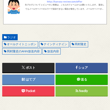
http://kansou-review.com/offer
当ブログについて レビューのご依頼は、こちらのフォームからお願いいたします。 返信し
てもメールサーバーのエラーで送信できない場合が発生しています。メールサーバーが正
しく動作しているかどうか、メールアドレスが正しいかどうか、ご確認をお願いします。
現在確認できている、送信エラーになるメールサーバー以下になります。 @foxmail.com 上
記メールサーバーをお使いで、こちらから返信がない場合、他のメールサーバー、メール
アドレスから連絡をお願いします。 レビュー依頼
ラジオ
オールナイトニッポン
ナインティナイン
岡村隆史
岡村隆史のANN放送内容
放送内容
ポスト
シェア
はてブ
送る
Pocket
feedly