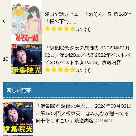
漫画全話レビュー「めぞん一刻 第160話
「桜の下で」」
9
5/5
(8)
「伊集院光 深夜の馬鹿力／2023年01月
02日／第1420回／発表2022年ベストバ
10
イ30＆ベストネタ Part3」放送内容
5/5
(8)
新しい記事
「伊集院光 深夜の馬鹿力／2026年08月03日
／第1607回／板東英二はみんなが思ってる
何十倍もすごい」放送内容
2026.08.04