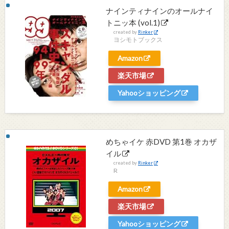
ナインティナインのオールナイ
トニッ本 (vol.1)
created by
Rinker
ヨシモトブックス
Amazon
楽天市場
Yahooショッピング
めちゃイケ 赤DVD 第1巻 オカザ
イル
created by
Rinker
R
Amazon
楽天市場
Yahooショッピング