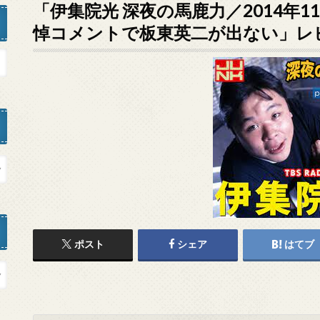
「伊集院光 深夜の馬鹿力／2014年1
悼コメントで板東英二が出ない」レ
ポスト
シェア
はてブ