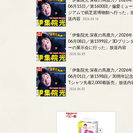
06月15日／第1600回／偏愛ミュー
ジアムで紙芝居博物館へ行った」
送内容
2026.06.16
「伊集院光 深夜の馬鹿力／2026年
06月08日／第1599回／3Dプリン
ーの展示会に行った」放送内容
2026.06.09
「伊集院光 深夜の馬鹿力／2026年
06月01日／第1598回／30周年記
Tシャツ先着2,000着販売」放送内
2026.06.03