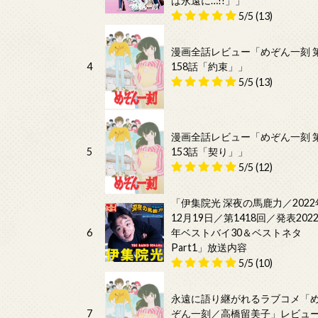
は永遠に…!!」」
5/5
(13)
漫画全話レビュー「めぞん一刻 
4
158話「約束」」
5/5
(13)
漫画全話レビュー「めぞん一刻 
5
153話「契り」」
5/5
(12)
「伊集院光 深夜の馬鹿力／2022
12月19日／第1418回／発表202
6
年ベストバイ30＆ベストネタ
Part1」放送内容
5/5
(10)
永遠に語り継がれるラブコメ「
7
ぞん一刻／高橋留美子」レビュ