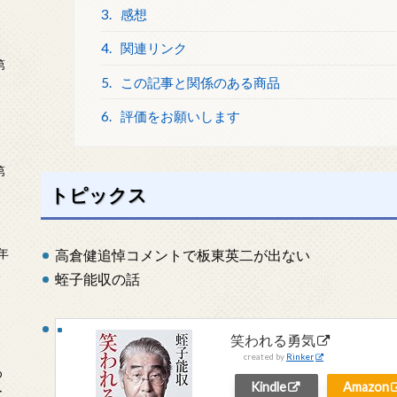
3.
感想
4.
関連リンク
第
5.
この記事と関係のある商品
6.
評価をお願いします
第
トピックス
年
高倉健追悼コメントで板東英二が出ない
2
蛭子能収の話
笑われる勇気
created by
Rinker
め
Kindle
Amazon
ー