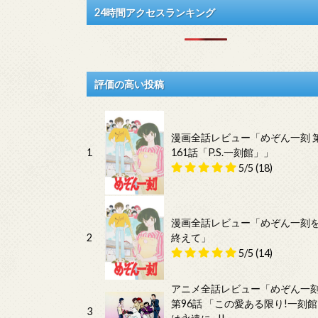
24時間アクセスランキング
評価の高い投稿
漫画全話レビュー「めぞん一刻 
1
161話「P.S.一刻館」」
5/5
(18)
漫画全話レビュー「めぞん一刻
2
終えて」
5/5
(14)
アニメ全話レビュー「めぞん一
第96話 「この愛ある限り!一刻館
3