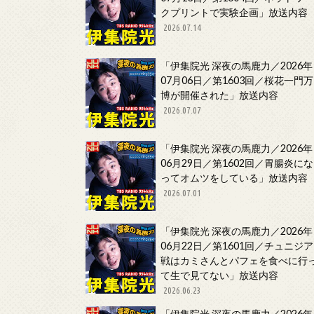
クプリントで実験企画」放送内容
2026.07.14
「伊集院光 深夜の馬鹿力／2026年
07月06日／第1603回／桜花一門万
博が開催された」放送内容
2026.07.07
「伊集院光 深夜の馬鹿力／2026年
06月29日／第1602回／胃腸炎にな
ってオムツをしている」放送内容
2026.07.01
「伊集院光 深夜の馬鹿力／2026年
06月22日／第1601回／チュニジア
戦はカミさんとパフェを食べに行
て生で見てない」放送内容
2026.06.23
「伊集院光 深夜の馬鹿力／2026年