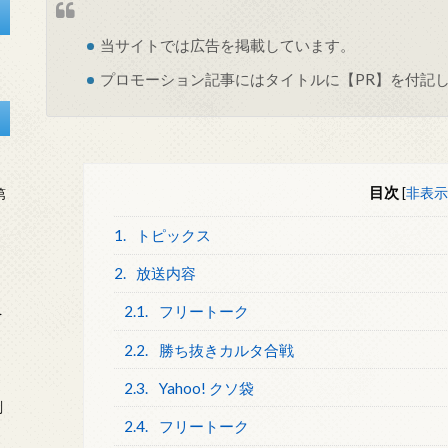
当サイトでは
広告
を掲載しています。
プロモーション記事にはタイトルに【PR】を付記
目次
[
非表示
第
1.
トピックス
2.
放送内容
2.1.
フリートーク
を
2.2.
勝ち抜きカルタ合戦
2.3.
Yahoo! クソ袋
刻
2.4.
フリートーク