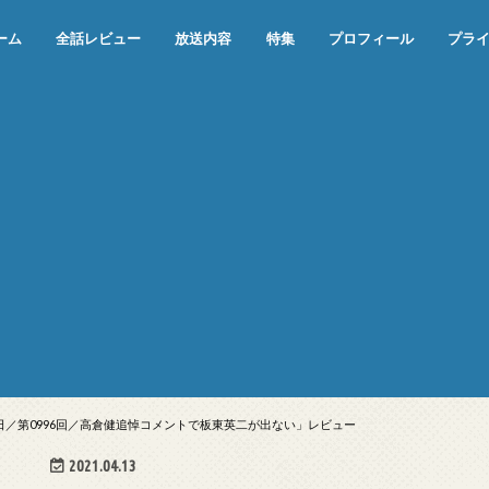
ーム
全話レビュー
放送内容
特集
プロフィール
プラ
めぞん一刻（漫画）
めぞん一刻（アニメ）
機動戦士ガンダム
ジョジョの奇妙な冒険 ダイヤモンド
寄生獣 セイの格率
この世の果てで恋を唄う少女YU-NO
この世の果てで恋を唄う少女YU-
江戸川乱歩の美女シリーズ＜中断＞
24 JAPAN＜中断＞
アメリカ横断ウルトラクイズ＜中断
稲垣早希のブログ旅＜中断＞
出川哲朗の充電させてもらえません
伊集院光 深夜の馬鹿力
ナインティナインのオールナイトニ
岡村隆史のオールナイトニッポン
ガンダム
めぞん一刻
バック・トゥ・ザ・フューチャー
は砕けない＜中断＞
NO（解説・考察）
＞
か？＜中断＞
ッポン
24日／第0996回／高倉健追悼コメントで板東英二が出ない」レビュー
2021.04.13