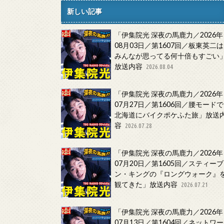
新しい記事
「伊集院光 深夜の馬鹿力／2026年
08月03日／第1607回／板東英二は
みんなが思ってる何十倍もすごい
放送内容
2026.08.04
「伊集院光 深夜の馬鹿力／2026年
07月27日／第1606回／腰モードで
北海道にバイクポケふた旅」放送
容
2026.07.28
「伊集院光 深夜の馬鹿力／2026年
07月20日／第1605回／スティーブ
ン・キングの『ロングウォーク』
観てきた」放送内容
2026.07.21
「伊集院光 深夜の馬鹿力／2026年
07月13日／第1604回／ネットワー