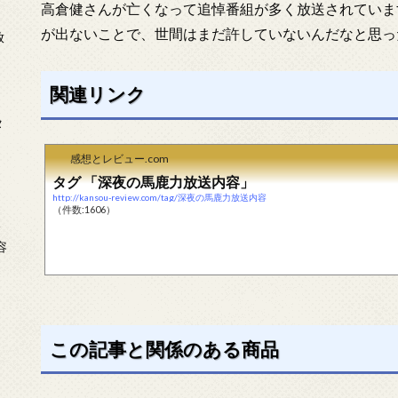
高倉健さんが亡くなって追悼番組が多く放送されていま
が出ないことで、世間はまだ許していないんだなと思っ
放
関連リンク
タ
感想とレビュー.com
タグ 「深夜の馬鹿力放送内容」
http://kansou-review.com/tag/深夜の馬鹿力放送内容
（件数:1606）
念
容
この記事と関係のある商品