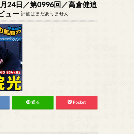
1月24日／第0996回／高倉健追
ビュー
評価はまだありません
送る
Pocket