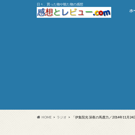
日々、買った物や観た物の感想
ホ
HOME
ラジオ
「伊集院光 深夜の馬鹿力／2014年11月