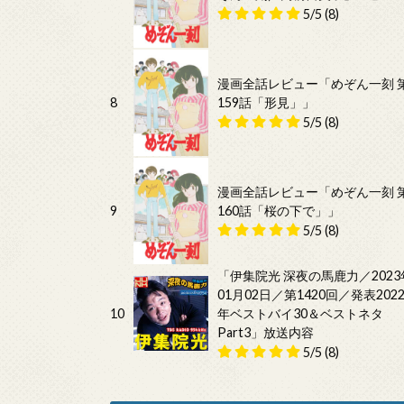
5/5
(8)
漫画全話レビュー「めぞん一刻 
8
159話「形見」」
5/5
(8)
漫画全話レビュー「めぞん一刻 
9
160話「桜の下で」」
5/5
(8)
「伊集院光 深夜の馬鹿力／2023
01月02日／第1420回／発表202
10
年ベストバイ30＆ベストネタ
Part3」放送内容
5/5
(8)