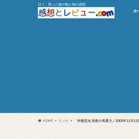
日々、買った物や観た物の感想
ホ
HOME
ラジオ
「伊集院光 深夜の馬鹿力／2001年11月1