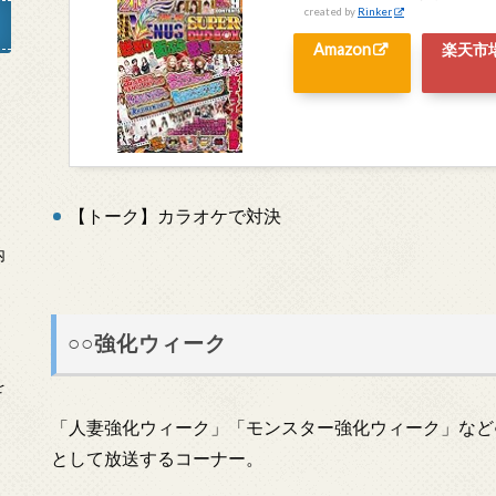
created by
Rinker
Amazon
楽天市
」
【トーク】カラオケで対決
内
○○強化ウィーク
を
「人妻強化ウィーク」「モンスター強化ウィーク」など
として放送するコーナー。