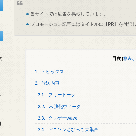
当サイトでは
広告
を掲載しています。
プロモーション記事にはタイトルに【PR】を付記
目次
[
非表示
第
1.
トピックス
2.
放送内容
2.1.
フリートーク
を
2.2.
○○強化ウィーク
2.3.
クソゲーwave
刻
2.4.
アニソンちびっこ大集合