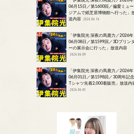
06月15日／第1600回／偏愛ミュー
ジアムで紙芝居博物館へ行った」
送内容
2026.06.16
「伊集院光 深夜の馬鹿力／2026年
06月08日／第1599回／3Dプリン
ーの展示会に行った」放送内容
2026.06.09
「伊集院光 深夜の馬鹿力／2026年
06月01日／第1598回／30周年記
Tシャツ先着2,000着販売」放送内
2026.06.03