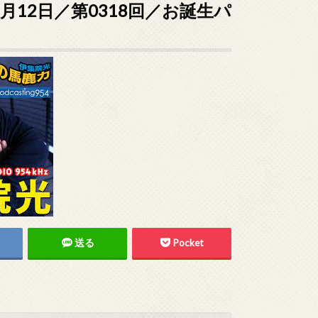
1月12日／第0318回／お誕生パ
送る
Pocket