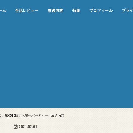
ーム
全話レビュー
放送内容
特集
プロフィール
プラ
めぞん一刻（漫画）
めぞん一刻（アニメ）
機動戦士ガンダム
ジョジョの奇妙な冒険 ダイヤモンド
寄生獣 セイの格率
この世の果てで恋を唄う少女YU-NO
この世の果てで恋を唄う少女YU-
江戸川乱歩の美女シリーズ＜中断＞
24 JAPAN＜中断＞
アメリカ横断ウルトラクイズ＜中断
稲垣早希のブログ旅＜中断＞
出川哲朗の充電させてもらえません
伊集院光 深夜の馬鹿力
ナインティナインのオールナイトニ
岡村隆史のオールナイトニッポン
ガンダム
めぞん一刻
バック・トゥ・ザ・フューチャー
は砕けない＜中断＞
NO（解説・考察）
＞
か？＜中断＞
ッポン
2日／第0318回／お誕生パーティー」放送内容
2021.02.01