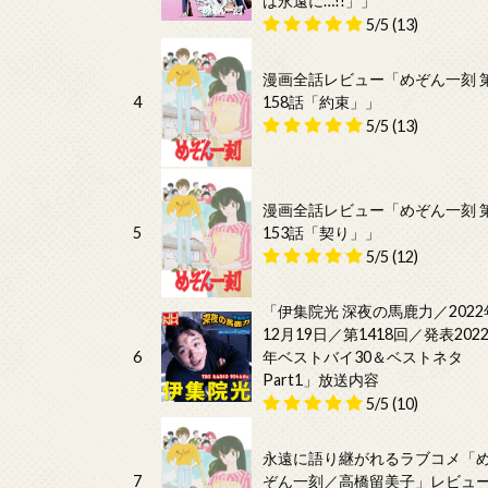
は永遠に…!!」」
5/5
(13)
漫画全話レビュー「めぞん一刻 
4
158話「約束」」
5/5
(13)
漫画全話レビュー「めぞん一刻 
5
153話「契り」」
5/5
(12)
「伊集院光 深夜の馬鹿力／2022
12月19日／第1418回／発表202
6
年ベストバイ30＆ベストネタ
Part1」放送内容
5/5
(10)
永遠に語り継がれるラブコメ「
7
ぞん一刻／高橋留美子」レビュ