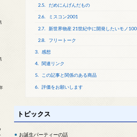
2.5.
だめにんげんだもの
2.6.
ミスコン2001
第
2.7.
新世界物産 21世紀中に開発したいモノ100
2.8.
フリートーク
3.
感想
第
4.
関連リンク
5.
この記事と関係のある商品
6.
評価をお願いします
年
2
トピックス
め
お誕生パーティーの話
ー