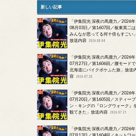
新しい記事
「伊集院光 深夜の馬鹿力／2026年
08月03日／第1607回／板東英二は
みんなが思ってる何十倍もすごい
放送内容
2026.08.04
「伊集院光 深夜の馬鹿力／2026年
07月27日／第1606回／腰モードで
北海道にバイクポケふた旅」放送
容
2026.07.28
「伊集院光 深夜の馬鹿力／2026年
07月20日／第1605回／スティーブ
ン・キングの『ロングウォーク』
観てきた」放送内容
2026.07.21
「伊集院光 深夜の馬鹿力／2026年
07月13日／第1604回／ネットワー