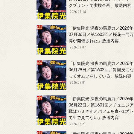
クプリントで実験企画」放送内容
2026.07.14
「伊集院光 深夜の馬鹿力／2026年
07月06日／第1603回／桜花一門万
博が開催された」放送内容
2026.07.07
「伊集院光 深夜の馬鹿力／2026年
06月29日／第1602回／胃腸炎にな
ってオムツをしている」放送内容
2026.07.01
「伊集院光 深夜の馬鹿力／2026年
06月22日／第1601回／チュニジア
戦はカミさんとパフェを食べに行
て生で見てない」放送内容
2026.06.23
「伊集院光 深夜の馬鹿力／2026年