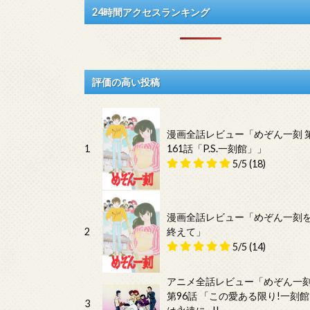
24時間アクセスランキング
評価の高い投稿
漫画全話レビュー「めぞん一刻 
1
161話「P.S.一刻館」」
5/5
(18)
漫画全話レビュー「めぞん一刻
2
終えて」
5/5
(14)
アニメ全話レビュー「めぞん一
第96話 「この愛ある限り!一刻館
3