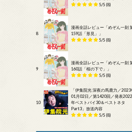
5/5
(8)
漫画全話レビュー「めぞん一刻 
8
159話「形見」」
5/5
(8)
漫画全話レビュー「めぞん一刻 
9
160話「桜の下で」」
5/5
(8)
「伊集院光 深夜の馬鹿力／2023
01月02日／第1420回／発表202
10
年ベストバイ30＆ベストネタ
Part3」放送内容
5/5
(8)