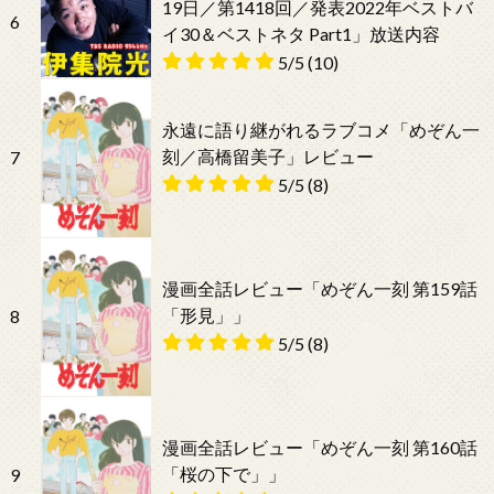
19日／第1418回／発表2022年ベストバ
6
イ30＆ベストネタ Part1」放送内容
5/5
(10)
永遠に語り継がれるラブコメ「めぞん一
刻／高橋留美子」レビュー
7
5/5
(8)
漫画全話レビュー「めぞん一刻 第159話
「形見」」
8
5/5
(8)
漫画全話レビュー「めぞん一刻 第160話
「桜の下で」」
9