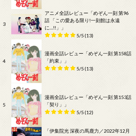
アニメ全話レビュー「めぞん一刻 第96
話 「この愛ある限り!一刻館は永遠
3
に…!!」」
5/5
(13)
漫画全話レビュー「めぞん一刻 第158話
「約束」」
4
5/5
(13)
漫画全話レビュー「めぞん一刻 第153話
「契り」」
5
5/5
(12)
「伊集院光 深夜の馬鹿力／2022年12月