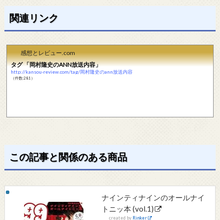
関連リンク
感想とレビュー.com
タグ 「岡村隆史のANN放送内容」
http://kansou-review.com/tag/岡村隆史のann放送内容
（件数:281）
この記事と関係のある商品
ナインティナインのオールナイ
トニッ本 (vol.1)
created by
Rinker