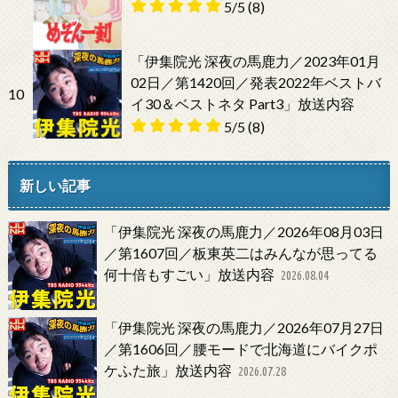
5/5
(8)
「伊集院光 深夜の馬鹿力／2023年01月
02日／第1420回／発表2022年ベストバ
10
イ30＆ベストネタ Part3」放送内容
5/5
(8)
新しい記事
「伊集院光 深夜の馬鹿力／2026年08月03日
／第1607回／板東英二はみんなが思ってる
何十倍もすごい」放送内容
2026.08.04
「伊集院光 深夜の馬鹿力／2026年07月27日
／第1606回／腰モードで北海道にバイクポ
ケふた旅」放送内容
2026.07.28