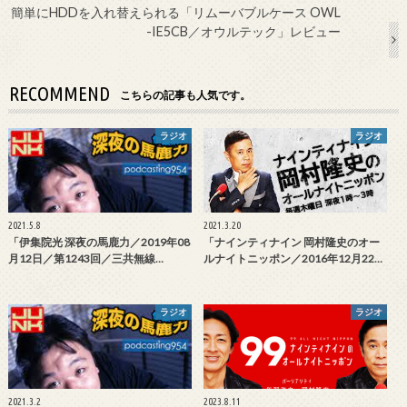
簡単にHDDを入れ替えられる「リムーバブルケース OWL
-IE5CB／オウルテック」レビュー
RECOMMEND
こちらの記事も人気です。
ラジオ
ラジオ
2021.5.8
2021.3.20
「伊集院光 深夜の馬鹿力／2019年08
「ナインティナイン 岡村隆史のオー
月12日／第1243回／三共無線…
ルナイトニッポン／2016年12月22…
ラジオ
ラジオ
2021.3.2
2023.8.11