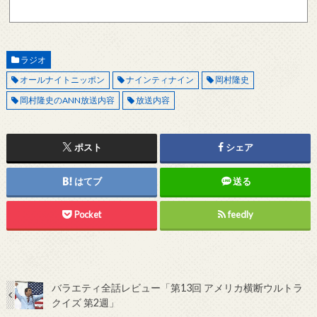
現在確認できている、送信エラーになるメールサーバー以下になります。 @foxmail.com 上
記メールサーバーをお使いで、こちらから返信がない場合、他のメールサーバー、メール
アドレスから連絡をお願いします。 レビュー依頼
ラジオ
オールナイトニッポン
ナインティナイン
岡村隆史
岡村隆史のANN放送内容
放送内容
ポスト
シェア
はてブ
送る
Pocket
feedly
バラエティ全話レビュー「第13回 アメリカ横断ウルトラ
クイズ 第2週」