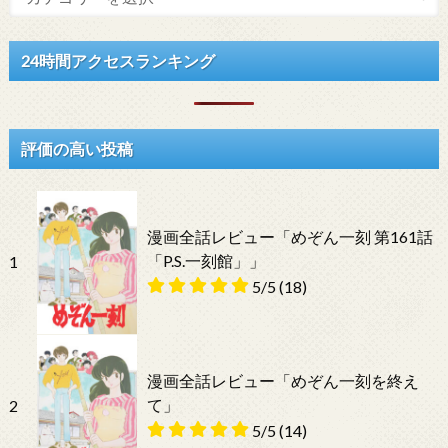
24時間アクセスランキング
評価の高い投稿
漫画全話レビュー「めぞん一刻 第161話
「P.S.一刻館」」
1
5/5
(18)
漫画全話レビュー「めぞん一刻を終え
て」
2
5/5
(14)