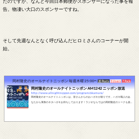
たのですが、なんと今回日本郵便がスポンサーになった事を報
告。物凄い大口のスポンサーですね。
そして先週なんとなく呼び込んだヒロミさんのコーナーが開
始。
岡村隆史のオールナイトニッポン 毎週木曜 25:00〜27:00
20 Posts
5 Users
7 Pockets
岡村隆史のオールナイトニッポン AM1242 ニッポン放送
http://www.allnightnippon.com/program/okamura/
岡村隆史のオールナイトニッポンは、皆さんからのおハガキが頼りです。ハガキ職人のあ
なたから渾身のネタハガキお待ちしております！ラジオならではの岡村隆史のトークも楽
しんでください！