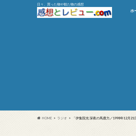
日々、買った物や観た物の感想
ホ
HOME
ラジオ
「伊集院光 深夜の馬鹿力／1998年12月