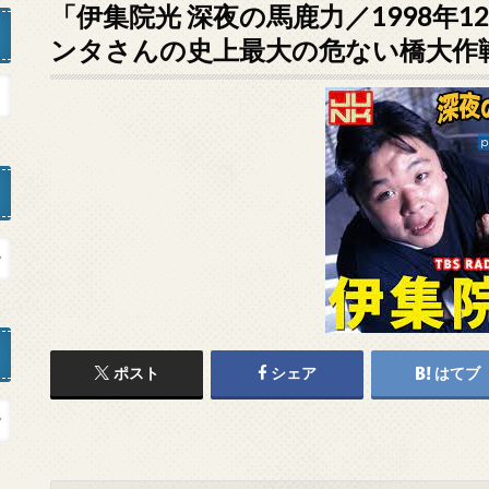
「伊集院光 深夜の馬鹿力／1998年1
ンタさんの史上最大の危ない橋大作
ポスト
シェア
はてブ