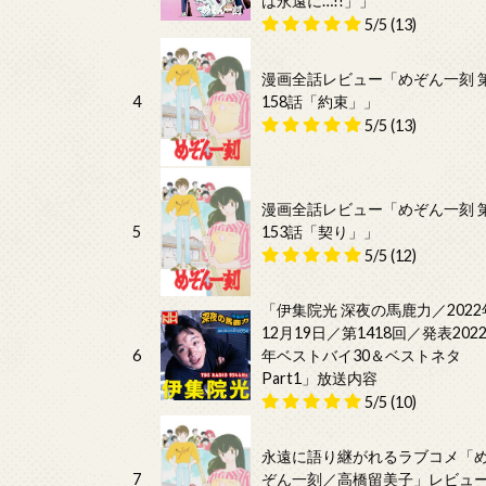
は永遠に…!!」」
5/5
(13)
漫画全話レビュー「めぞん一刻 
4
158話「約束」」
5/5
(13)
漫画全話レビュー「めぞん一刻 
5
153話「契り」」
5/5
(12)
「伊集院光 深夜の馬鹿力／2022
12月19日／第1418回／発表202
6
年ベストバイ30＆ベストネタ
Part1」放送内容
5/5
(10)
永遠に語り継がれるラブコメ「
7
ぞん一刻／高橋留美子」レビュ