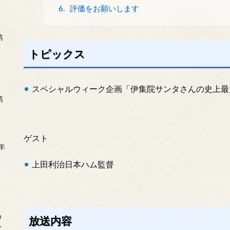
6.
評価をお願いします
第
トピックス
スペシャルウィーク企画「伊集院サンタさんの史上最
第
ゲスト
年
2
上田利治日本ハム監督
め
放送内容
ー