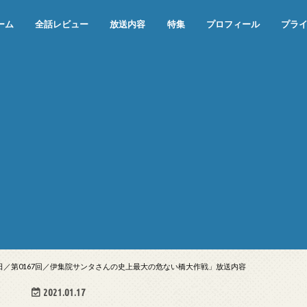
ーム
全話レビュー
放送内容
特集
プロフィール
プラ
めぞん一刻（漫画）
めぞん一刻（アニメ）
機動戦士ガンダム
ジョジョの奇妙な冒険 ダイヤモンド
寄生獣 セイの格率
この世の果てで恋を唄う少女YU-NO
この世の果てで恋を唄う少女YU-
江戸川乱歩の美女シリーズ＜中断＞
24 JAPAN＜中断＞
アメリカ横断ウルトラクイズ＜中断
稲垣早希のブログ旅＜中断＞
出川哲朗の充電させてもらえません
伊集院光 深夜の馬鹿力
ナインティナインのオールナイトニ
岡村隆史のオールナイトニッポン
ガンダム
めぞん一刻
バック・トゥ・ザ・フューチャー
は砕けない＜中断＞
NO（解説・考察）
＞
か？＜中断＞
ッポン
21日／第0167回／伊集院サンタさんの史上最大の危ない橋大作戦」放送内容
2021.01.17