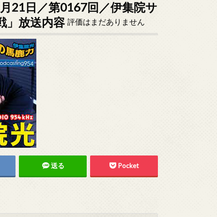
2月21日／第0167回／伊集院サ
戦」放送内容
評価はまだありません
送る
Pocket