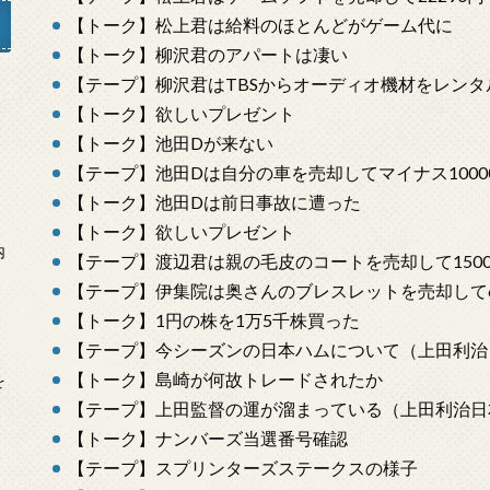
【トーク】松上君は給料のほとんどがゲーム代に
【トーク】柳沢君のアパートは凄い
【テープ】柳沢君はTBSからオーディオ機材をレンタル
【トーク】欲しいプレゼント
」
【トーク】池田Dが来ない
【テープ】池田Dは自分の車を売却してマイナス1000
【トーク】池田Dは前日事故に遭った
【トーク】欲しいプレゼント
内
【テープ】渡辺君は親の毛皮のコートを売却して1500
【テープ】伊集院は奥さんのブレスレットを売却して6
【トーク】1円の株を1万5千株買った
【テープ】今シーズンの日本ハムについて（上田利治
【トーク】島崎が何故トレードされたか
を
【テープ】上田監督の運が溜まっている（上田利治日
【トーク】ナンバーズ当選番号確認
【テープ】スプリンターズステークスの様子