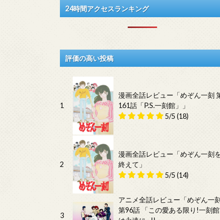
24時間アクセスランキング
評価の高い投稿
漫画全話レビュー「めぞん一刻 
1
161話「P.S.一刻館」」
5/5
(18)
漫画全話レビュー「めぞん一刻
2
終えて」
5/5
(14)
アニメ全話レビュー「めぞん一
第96話 「この愛ある限り!一刻館
3