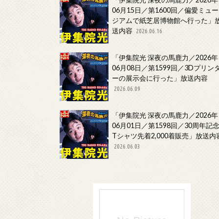
06月15日／第1600回／偏愛ミュー
ジアムで紙芝居博物館へ行った」
送内容
2026.06.16
「伊集院光 深夜の馬鹿力／2026年
06月08日／第1599回／3Dプリン
ーの展示会に行った」放送内容
2026.06.09
「伊集院光 深夜の馬鹿力／2026年
06月01日／第1598回／30周年記
Tシャツ先着2,000着販売」放送内
2026.06.03