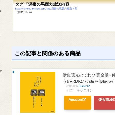
タグ 「深夜の馬鹿力放送内容」
http://kansou-review.com/tag/深夜の馬鹿力放送内容
放
（件数:1606）
タ
この記事と関係のある商品
念
容
伊集院光のてれび 完全版 
う!/VRDK(バカ編)~ [Blu-ray]
created by
Rinker
ポニーキャニオン
Amazon
楽天市場