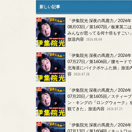
新しい記事
「伊集院光 深夜の馬鹿力／2026年
08月03日／第1607回／板東英二は
みんなが思ってる何十倍もすごい
放送内容
2026.08.04
「伊集院光 深夜の馬鹿力／2026年
07月27日／第1606回／腰モードで
北海道にバイクポケふた旅」放送
容
2026.07.28
「伊集院光 深夜の馬鹿力／2026年
07月20日／第1605回／スティーブ
ン・キングの『ロングウォーク』
観てきた」放送内容
2026.07.21
「伊集院光 深夜の馬鹿力／2026年
07月13日／第1604回／ネットワー