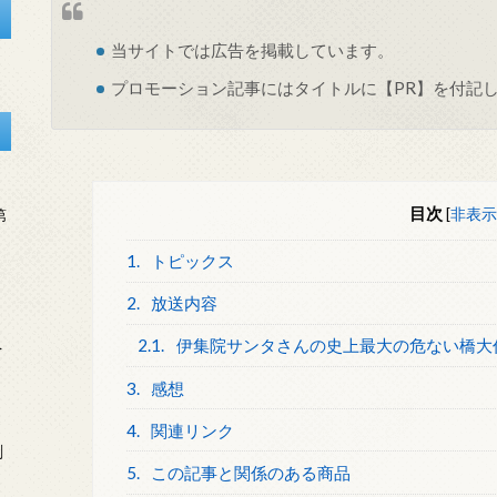
当サイトでは
広告
を掲載しています。
プロモーション記事にはタイトルに【PR】を付記
目次
[
非表示
第
1.
トピックス
2.
放送内容
2.1.
伊集院サンタさんの史上最大の危ない橋大
を
3.
感想
4.
関連リンク
刻
5.
この記事と関係のある商品