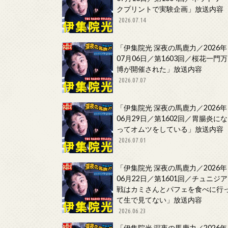
クプリントで実験企画」放送内容
2026.07.14
「伊集院光 深夜の馬鹿力／2026年
07月06日／第1603回／桜花一門万
博が開催された」放送内容
2026.07.07
「伊集院光 深夜の馬鹿力／2026年
06月29日／第1602回／胃腸炎にな
ってオムツをしている」放送内容
2026.07.01
「伊集院光 深夜の馬鹿力／2026年
06月22日／第1601回／チュニジア
戦はカミさんとパフェを食べに行
て生で見てない」放送内容
2026.06.23
「伊集院光 深夜の馬鹿力／2026年