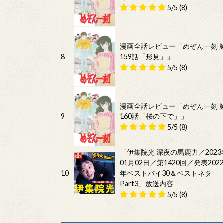
5/5
(8)
漫画全話レビュー「めぞん一刻 
8
159話「形見」」
5/5
(8)
漫画全話レビュー「めぞん一刻 
9
160話「桜の下で」」
5/5
(8)
「伊集院光 深夜の馬鹿力／2023
01月02日／第1420回／発表202
10
年ベストバイ30＆ベストネタ
Part3」放送内容
5/5
(8)