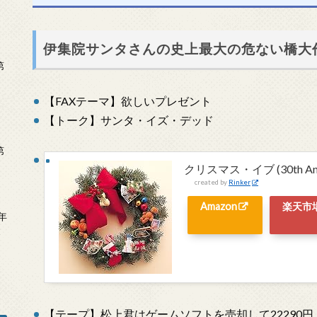
伊集院サンタさんの史上最大の危ない橋大
第
【FAXテーマ】欲しいプレゼント
【トーク】サンタ・イズ・デッド
第
クリスマス・イブ (30th Annive
created by
Rinker
Amazon
楽天市
年
2
【テープ】松上君はゲームソフトを売却して22290円