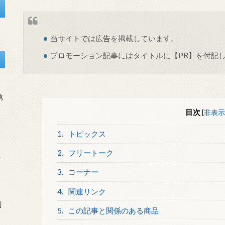
当サイトでは
広告
を掲載しています。
プロモーション記事にはタイトルに【PR】を付記
第
目次
[
非表示
1.
トピックス
2.
フリートーク
を
3.
コーナー
4.
関連リンク
刻
5.
この記事と関係のある商品