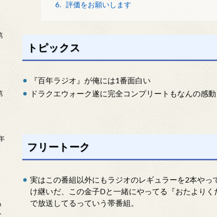
6.
評価をお願いします
第
トピックス
『百年ラジオ』が俺には1番面白い
ドラクエウォーク遂に完全コンプリートもなんの感動
第
年
フリートーク
2
実はこの番組以外にもラジオのレギュラーを2本やっ
け継いだ、この金子Dと一緒にやってる『おたよりくだ
で放送してるっていう帯番組。
め
ー