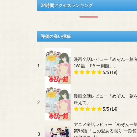
24時間アクセスランキング
評価の高い投稿
漫画全話レビュー「めぞん一刻 
1
161話「P.S.一刻館」」
5/5
(18)
漫画全話レビュー「めぞん一刻
2
終えて」
5/5
(14)
アニメ全話レビュー「めぞん一
第96話 「この愛ある限り!一刻館
3