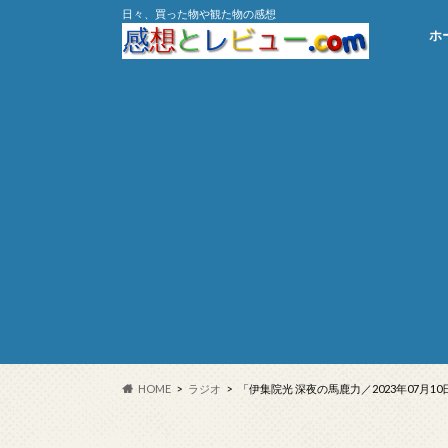
日々、買った物や観た物の感想
ホ
HOME
ラジオ
「伊集院光 深夜の馬鹿力／2023年07月