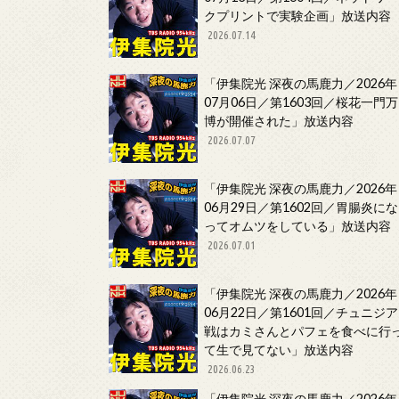
クプリントで実験企画」放送内容
2026.07.14
「伊集院光 深夜の馬鹿力／2026年
07月06日／第1603回／桜花一門万
博が開催された」放送内容
2026.07.07
「伊集院光 深夜の馬鹿力／2026年
06月29日／第1602回／胃腸炎にな
ってオムツをしている」放送内容
2026.07.01
「伊集院光 深夜の馬鹿力／2026年
06月22日／第1601回／チュニジア
戦はカミさんとパフェを食べに行
て生で見てない」放送内容
2026.06.23
「伊集院光 深夜の馬鹿力／2026年