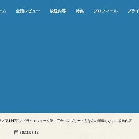
ーム
全話レビュー
放送内容
特集
プロフィール
プラ
めぞん一刻（漫画）
めぞん一刻（アニメ）
機動戦士ガンダム
ジョジョの奇妙な冒険 ダイヤモンド
寄生獣 セイの格率
この世の果てで恋を唄う少女YU-NO
この世の果てで恋を唄う少女YU-
江戸川乱歩の美女シリーズ＜中断＞
24 JAPAN＜中断＞
アメリカ横断ウルトラクイズ＜中断
稲垣早希のブログ旅＜中断＞
出川哲朗の充電させてもらえません
伊集院光 深夜の馬鹿力
ナインティナインのオールナイトニ
岡村隆史のオールナイトニッポン
ガンダム
めぞん一刻
バック・トゥ・ザ・フューチャー
は砕けない＜中断＞
NO（解説・考察）
＞
か？＜中断＞
ッポン
10日／第1447回／ドラクエウォーク遂に完全コンプリートもなんの感動もない」放送内容
2023.07.12