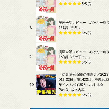
5/5
(8)
漫画全話レビュー「めぞん一刻 
8
159話「形見」」
5/5
(8)
漫画全話レビュー「めぞん一刻 
9
160話「桜の下で」」
5/5
(8)
「伊集院光 深夜の馬鹿力／2023
01月02日／第1420回／発表202
10
年ベストバイ30＆ベストネタ
Part3」放送内容
5/5
(8)