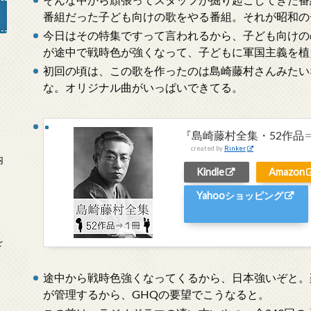
番組だった子ども向けの歌をやる番組。それが昭和の
今日はその特集ですって言われるから、子ども向けの
が途中で戦時色が強くなって、子どもに軍国主義を植
初回の頃は、この歌を作ったのは島崎藤村さんみたい
」
な。オリジナル曲がいっぱいできてる。
『島崎藤村全集・52作品
created by
Rinker
内
Kindle
Amazon
Yahooショッピング
を
途中から戦時色強くなってくるから、日本強いぞと。
が管理するから、GHQの要望でこうなると。