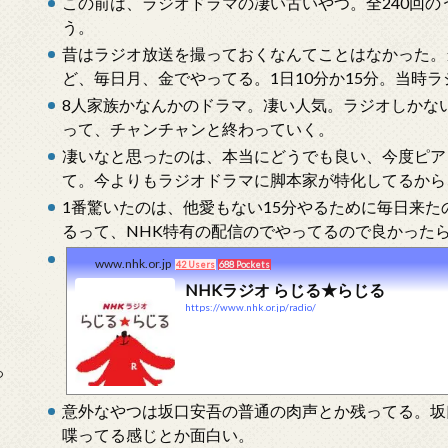
この前は、ラジオドラマの凄い古いやつ。全240回の
う。
昔はラジオ放送を撮っておくなんてことはなかった。
ど、毎日月、金でやってる。1日10分か15分。当時
8人家族かなんかのドラマ。凄い人気。ラジオしかな
って、チャンチャンと終わっていく。
凄いなと思ったのは、本当にどうでも良い、今度ピア
て。今よりもラジオドラマに脚本家が特化してるから
1番驚いたのは、他愛もない15分やるために毎日来た
るって、NHK特有の配信のでやってるので良かった
www.nhk.or.jp
42 Users
688 Pockets
NHKラジオ らじる★らじる
https://www.nhk.or.jp/radio/
っ
意外なやつは坂口安吾の普通の肉声とか残ってる。坂
喋ってる感じとか面白い。