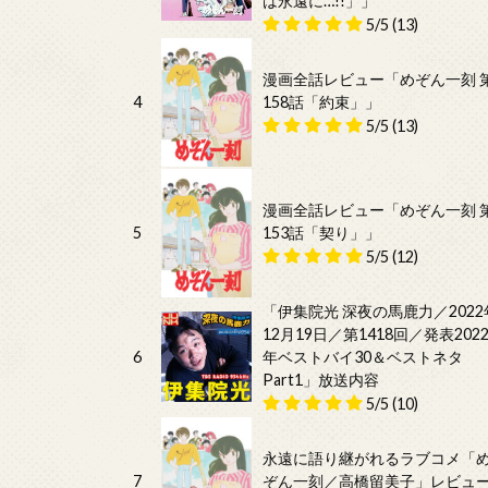
は永遠に…!!」」
5/5
(13)
漫画全話レビュー「めぞん一刻 
4
158話「約束」」
5/5
(13)
漫画全話レビュー「めぞん一刻 
5
153話「契り」」
5/5
(12)
「伊集院光 深夜の馬鹿力／2022
12月19日／第1418回／発表202
6
年ベストバイ30＆ベストネタ
Part1」放送内容
5/5
(10)
永遠に語り継がれるラブコメ「
7
ぞん一刻／高橋留美子」レビュ