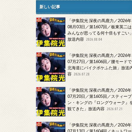
新しい記事
「伊集院光 深夜の馬鹿力／2026年
08月03日／第1607回／板東英二は
みんなが思ってる何十倍もすごい
放送内容
2026.08.04
「伊集院光 深夜の馬鹿力／2026年
07月27日／第1606回／腰モードで
北海道にバイクポケふた旅」放送
容
2026.07.28
「伊集院光 深夜の馬鹿力／2026年
07月20日／第1605回／スティーブ
ン・キングの『ロングウォーク』
観てきた」放送内容
2026.07.21
「伊集院光 深夜の馬鹿力／2026年
07月13日／第1604回／ネットワー