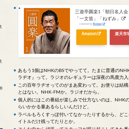
三遊亭圓楽1「朝日名人会
「一文笛」「ねずみ」
created by
Rinker
第
Amazon
楽天市
第
あもう1個はNHKのBSでやってて。たまに普通のN
ラヂオ』って。ラジオのレギュラーは深夜の馬鹿力入
この百年ラヂオってのがまあ変わって。お便りは結構
年
とはない。NHK-FMか。ラジオだから。
2
個人的にはこの番組が楽しみで仕方ないのは、NHKの
らいかかる量あるらしいんだけど。
ラベルもろくすっぽ付いてなかったりするから、どこ
イトルだけ残ってたりとか。
そんな中から頑張ってスタッフが掘り起こしてきた番