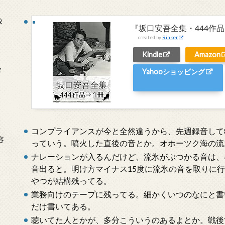
放
『坂口安吾全集・444作品
created by
Rinker
Kindle
Amazon
タ
Yahooショッピング
念
コンプライアンスが今と全然違うから、先週録音して
容
っていう。噴火した直後の音とか。オホーツク海の流
ナレーションが入るんだけど、流氷がぶつかる音は、
音出ると。明け方マイナス15度に流氷の音を取りに
やつが結構残ってる。
業務向けのテープに残ってる。細かくいつのなにと書
だけ書いてある。
聴いてた人とかが、多分こういうのあるよとか。戦後