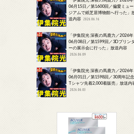
06月15日／第1600回／偏愛ミュー
ジアムで紙芝居博物館へ行った」
送内容
2026.06.16
「伊集院光 深夜の馬鹿力／2026年
06月08日／第1599回／3Dプリン
ーの展示会に行った」放送内容
2026.06.09
「伊集院光 深夜の馬鹿力／2026年
06月01日／第1598回／30周年記
Tシャツ先着2,000着販売」放送内
2026.06.03