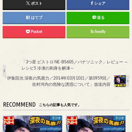
ポスト
シェア
はてブ
送る
Pocket
feedly
「3つ星 ビストロ NE-BS605／パナソニック」レビュー ～
レシピ5 冷凍の刺身を解凍～
「伊集院光 深夜の馬鹿力／2014年03月10日／第0959回／
佐村河内の危険な誘惑について」放送内容
RECOMMEND
こちらの記事も人気です。
ラジオ
ラジオ