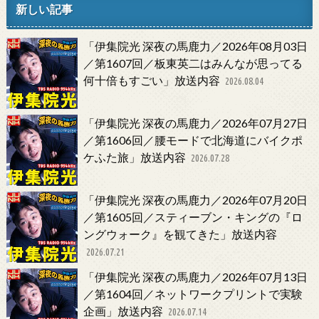
新しい記事
「伊集院光 深夜の馬鹿力／2026年08月03日
／第1607回／板東英二はみんなが思ってる
何十倍もすごい」放送内容
2026.08.04
「伊集院光 深夜の馬鹿力／2026年07月27日
／第1606回／腰モードで北海道にバイクポ
ケふた旅」放送内容
2026.07.28
「伊集院光 深夜の馬鹿力／2026年07月20日
／第1605回／スティーブン・キングの『ロ
ングウォーク』を観てきた」放送内容
2026.07.21
「伊集院光 深夜の馬鹿力／2026年07月13日
／第1604回／ネットワークプリントで実験
企画」放送内容
2026.07.14