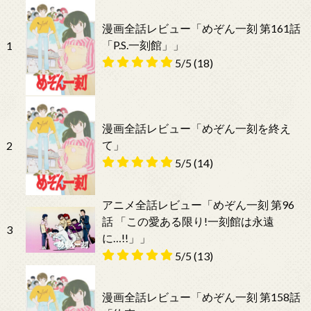
漫画全話レビュー「めぞん一刻 第161話
「P.S.一刻館」」
1
5/5
(18)
漫画全話レビュー「めぞん一刻を終え
て」
2
5/5
(14)
アニメ全話レビュー「めぞん一刻 第96
話 「この愛ある限り!一刻館は永遠
3
に…!!」」
5/5
(13)
漫画全話レビュー「めぞん一刻 第158話