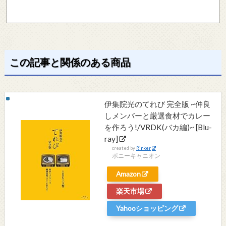
この記事と関係のある商品
伊集院光のてれび 完全版 ~仲良
しメンバーと厳選食材でカレー
を作ろう!/VRDK(バカ編)~ [Blu-
ray]
created by
Rinker
ポニーキャニオン
Amazon
楽天市場
Yahooショッピング