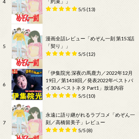
「約束」」
4
5/5
(13)
漫画全話レビュー「めぞん一刻 第153話
「契り」」
5
5/5
(12)
「伊集院光 深夜の馬鹿力／2022年12月
19日／第1418回／発表2022年ベストバ
6
イ30＆ベストネタ Part1」放送内容
5/5
(10)
永遠に語り継がれるラブコメ「めぞん一
刻／高橋留美子」レビュー
7
5/5
(8)