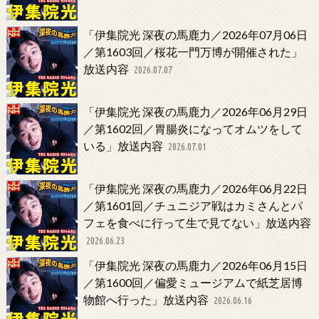
「伊集院光 深夜の馬鹿力／2026年07月06日
／第1603回／桜花一門万博が開催された」
放送内容
2026.07.07
「伊集院光 深夜の馬鹿力／2026年06月29日
／第1602回／胃腸炎になってオムツをして
いる」放送内容
2026.07.01
「伊集院光 深夜の馬鹿力／2026年06月22日
／第1601回／チュニジア戦はカミさんとパ
フェを食べに行って生で見てない」放送内容
2026.06.23
「伊集院光 深夜の馬鹿力／2026年06月15日
／第1600回／偏愛ミュージアムで紙芝居博
物館へ行った」放送内容
2026.06.16