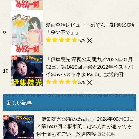
漫画全話レビュー「めぞん一刻 第160話
「桜の下で」」
9
5/5
(8)
「伊集院光 深夜の馬鹿力／2023年01月
02日／第1420回／発表2022年ベストバ
10
イ30＆ベストネタ Part3」放送内容
5/5
(8)
新しい記事
「伊集院光 深夜の馬鹿力／2026年08月03日
／第1607回／板東英二はみんなが思ってる
何十倍もすごい」放送内容
2026.08.04