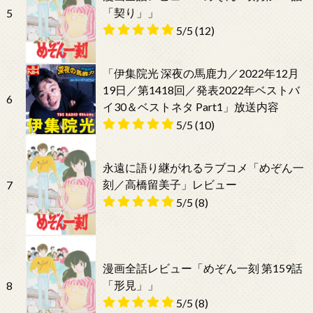
「契り」」
5
5/5
(12)
「伊集院光 深夜の馬鹿力／2022年12月
19日／第1418回／発表2022年ベストバ
6
イ30＆ベストネタ Part1」放送内容
5/5
(10)
永遠に語り継がれるラブコメ「めぞん一
刻／高橋留美子」レビュー
7
5/5
(8)
漫画全話レビュー「めぞん一刻 第159話
「形見」」
8
5/5
(8)