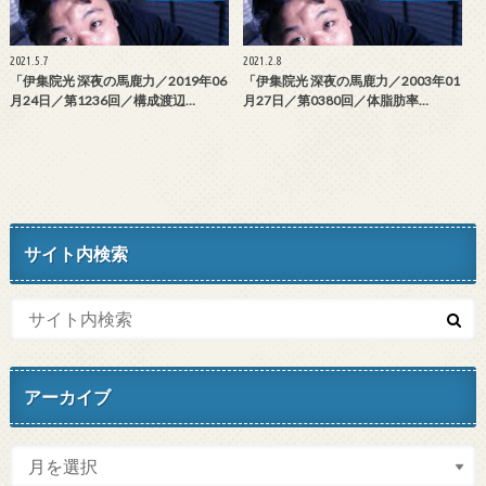
2021.5.7
2021.2.8
「伊集院光 深夜の馬鹿力／2019年06
「伊集院光 深夜の馬鹿力／2003年01
月24日／第1236回／構成渡辺…
月27日／第0380回／体脂肪率…
サイト内検索
アーカイブ