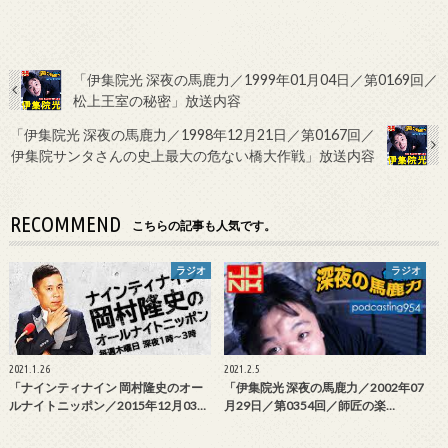
「伊集院光 深夜の馬鹿力／1999年01月04日／第0169回／
松上王室の秘密」放送内容
「伊集院光 深夜の馬鹿力／1998年12月21日／第0167回／
伊集院サンタさんの史上最大の危ない橋大作戦」放送内容
RECOMMEND
こちらの記事も人気です。
ラジオ
ラジオ
2021.1.26
2021.2.5
「ナインティナイン 岡村隆史のオー
「伊集院光 深夜の馬鹿力／2002年07
ルナイトニッポン／2015年12月03…
月29日／第0354回／師匠の楽…