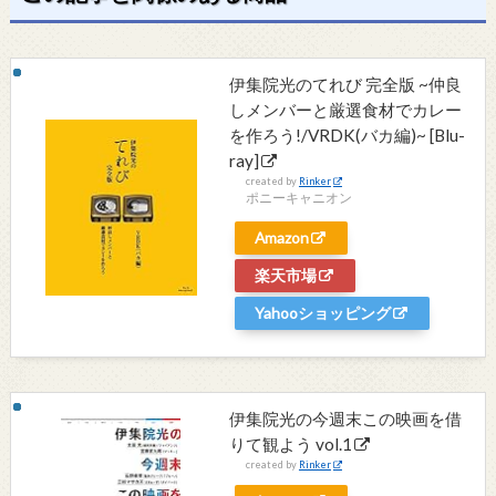
伊集院光のてれび 完全版 ~仲良
しメンバーと厳選食材でカレー
を作ろう!/VRDK(バカ編)~ [Blu-
ray]
created by
Rinker
ポニーキャニオン
Amazon
楽天市場
Yahooショッピング
伊集院光の今週末この映画を借
りて観よう vol.1
created by
Rinker