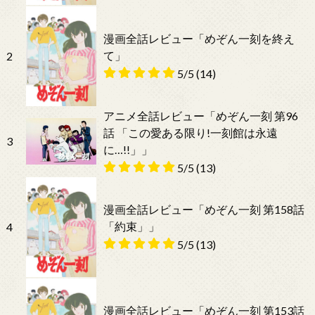
漫画全話レビュー「めぞん一刻を終え
て」
2
5/5
(14)
アニメ全話レビュー「めぞん一刻 第96
話 「この愛ある限り!一刻館は永遠
3
に…!!」」
5/5
(13)
漫画全話レビュー「めぞん一刻 第158話
「約束」」
4
5/5
(13)
漫画全話レビュー「めぞん一刻 第153話