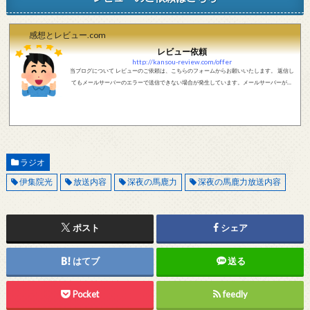
感想とレビュー.com
レビュー依頼
http://kansou-review.com/offer
当ブログについて レビューのご依頼は、こちらのフォームからお願いいたします。 返信し
てもメールサーバーのエラーで送信できない場合が発生しています。メールサーバーが正
しく動作しているかどうか、メールアドレスが正しいかどうか、ご確認をお願いします。
現在確認できている、送信エラーになるメールサーバー以下になります。 @foxmail.com 上
記メールサーバーをお使いで、こちらから返信がない場合、他のメールサーバー、メール
アドレスから連絡をお願いします。 レビュー依頼
ラジオ
伊集院光
放送内容
深夜の馬鹿力
深夜の馬鹿力放送内容
ポスト
シェア
はてブ
送る
Pocket
feedly