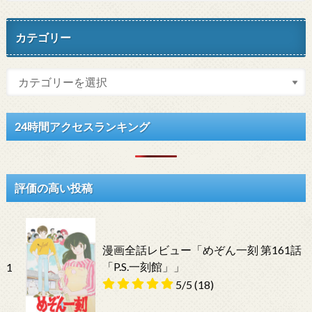
カテゴリー
24時間アクセスランキング
評価の高い投稿
漫画全話レビュー「めぞん一刻 第161話
「P.S.一刻館」」
1
5/5
(18)