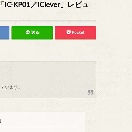
KP01／iClever」レビュ
送る
Pocket
しています。
]