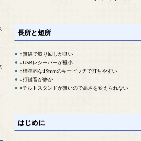
第
長所と短所
○無線で取り回しが良い
○USBレシーバーが極小
第
○標準的な19mmのキーピッチで打ちやすい
○打鍵音が静か
×チルトスタンドが無いので高さを変えられない
年
2
はじめに