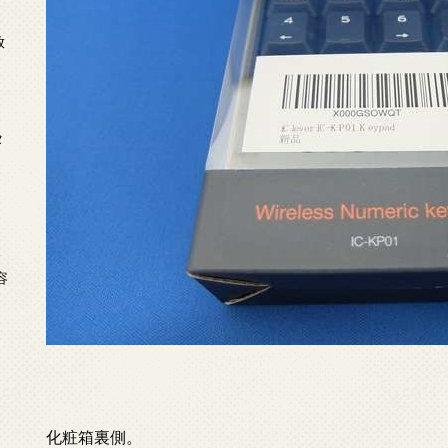
放
タ
念
容
化粧箱裏側。