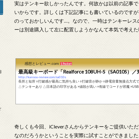
実はテンキー欲しかったんです。何故かは以前の記事で
いからです。詳しくは下記記事にも書いているのですが
のっておかしいんです…。なので、一時はテンキーレス
ーは別途購入して左に配置しようかなんて本気で考えた
」
感想とレビュー.com
1 Pocket
内
最高級キーボード「Realforce 108UH-S（SA010
http://kansou-review.com/sa010s
長所と短所 ○打鍵感が最高に気持ち良い ○打鍵音が静か ○静電容量無接点方式で耐久性が3倍 ○昇華印刷で文字が消えない ○デザインが格好良い
△テンキーあり △日本語の印字がある ×値段が高い ×有線でコードが邪魔 ×USBケーブルが太い ×Num Lock、Caps Lock、Scroll RockのLEDが
眩しい はじめにいやあ…遂に買っちゃいました。最高級キーボードの東プレ『Realf
舞台から飛び降りる気持ちでした。 それまで使用していたメインのキーボードはロジ
を
奇しくも今回、iCleverさんからテンキーをご提供い
なのだろうかということを実際に試すことができました