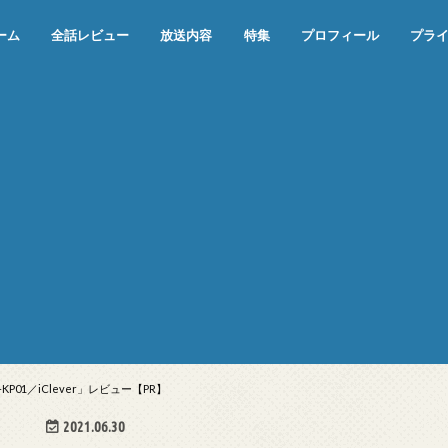
ーム
全話レビュー
放送内容
特集
プロフィール
プラ
めぞん一刻（漫画）
めぞん一刻（アニメ）
機動戦士ガンダム
ジョジョの奇妙な冒険 ダイヤモンド
寄生獣 セイの格率
この世の果てで恋を唄う少女YU-NO
この世の果てで恋を唄う少女YU-
江戸川乱歩の美女シリーズ＜中断＞
24 JAPAN＜中断＞
アメリカ横断ウルトラクイズ＜中断
稲垣早希のブログ旅＜中断＞
出川哲朗の充電させてもらえません
伊集院光 深夜の馬鹿力
ナインティナインのオールナイトニ
岡村隆史のオールナイトニッポン
ガンダム
めぞん一刻
バック・トゥ・ザ・フューチャー
は砕けない＜中断＞
NO（解説・考察）
＞
か？＜中断＞
ッポン
01／iClever」レビュー【PR】
2021.06.30