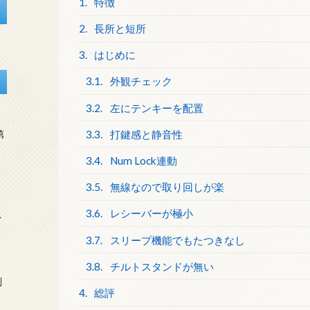
1.
特徴
2.
長所と短所
3.
はじめに
3.1.
外観チェック
3.2.
左にテンキーを配置
3.3.
打鍵感と静音性
第
3.4.
Num Lock連動
3.5.
無線なので取り回しが楽
3.6.
レシーバーが極小
を
3.7.
スリープ機能でもたつきなし
3.8.
チルトスタンドが無い
刻
4.
総評