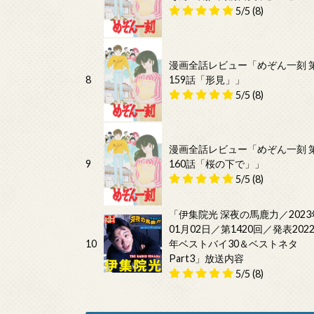
5/5
(8)
漫画全話レビュー「めぞん一刻 
8
159話「形見」」
5/5
(8)
漫画全話レビュー「めぞん一刻 
9
160話「桜の下で」」
5/5
(8)
「伊集院光 深夜の馬鹿力／2023
01月02日／第1420回／発表202
10
年ベストバイ30＆ベストネタ
Part3」放送内容
5/5
(8)