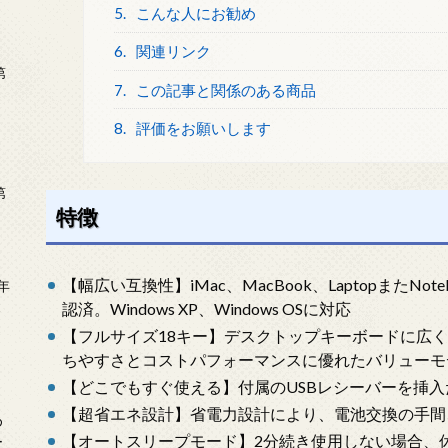
5.
こんな人にお勧め
6.
関連リンク
第
7.
この記事と関係のある商品
8.
評価をお願いします
第
特徴
【幅広い互換性】iMac、MacBook、LaptopまたNot
年
2
認済。Windows XP、Windows OSに対応
【フルサイズ18キー】デスクトップキーボードに広く
ちやすさとコストパフォーマンスに優れたバリューモ
【どこでもすぐ使える】付属のUSBレシーバーを挿入
【超省エネ設計】省電力設計により、電池交換の手間
め
【オートスリープモード】2分続き使用しない場合、
ー