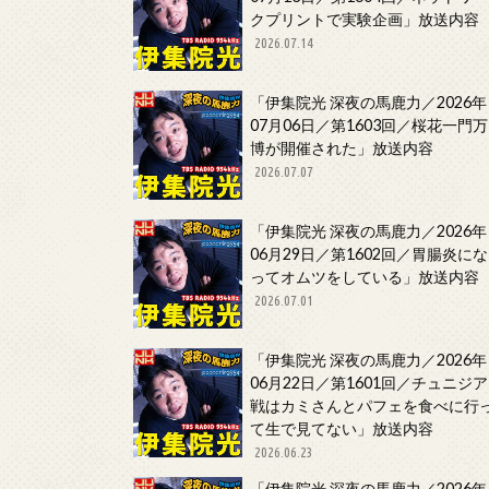
クプリントで実験企画」放送内容
2026.07.14
「伊集院光 深夜の馬鹿力／2026年
07月06日／第1603回／桜花一門万
博が開催された」放送内容
2026.07.07
「伊集院光 深夜の馬鹿力／2026年
06月29日／第1602回／胃腸炎にな
ってオムツをしている」放送内容
2026.07.01
「伊集院光 深夜の馬鹿力／2026年
06月22日／第1601回／チュニジア
戦はカミさんとパフェを食べに行
て生で見てない」放送内容
2026.06.23
「伊集院光 深夜の馬鹿力／2026年