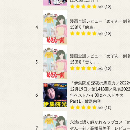
は永遠に…!!」」
5/5
(13)
漫画全話レビュー「めぞん一刻 
4
158話「約束」」
5/5
(13)
漫画全話レビュー「めぞん一刻 
5
153話「契り」」
5/5
(12)
「伊集院光 深夜の馬鹿力／2022
12月19日／第1418回／発表202
6
年ベストバイ30＆ベストネタ
Part1」放送内容
5/5
(10)
永遠に語り継がれるラブコメ「
7
ぞん一刻／高橋留美子」レビュ