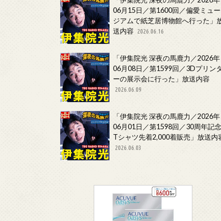
06月15日／第1600回／偏愛ミュー
ジアムで紙芝居博物館へ行った」
送内容
2026.06.16
「伊集院光 深夜の馬鹿力／2026年
06月08日／第1599回／3Dプリン
ーの展示会に行った」放送内容
2026.06.09
「伊集院光 深夜の馬鹿力／2026年
06月01日／第1598回／30周年記
Tシャツ先着2,000着販売」放送内
2026.06.03