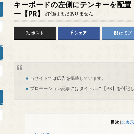
キーボードの左側にテンキーを配置「IC-
ー【PR】
評価はまだありません
ポスト
シェア
はてブ
当サイトでは
広告
を掲載しています。
プロモーション記事にはタイトルに【PR】を付記
目次
[
非表示