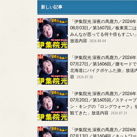
新しい記事
「伊集院光 深夜の馬鹿力／2026年
08月03日／第1607回／板東英二は
みんなが思ってる何十倍もすごい
放送内容
2026.08.04
「伊集院光 深夜の馬鹿力／2026年
07月27日／第1606回／腰モードで
北海道にバイクポケふた旅」放送
容
2026.07.28
「伊集院光 深夜の馬鹿力／2026年
07月20日／第1605回／スティーブ
ン・キングの『ロングウォーク』
観てきた」放送内容
2026.07.21
「伊集院光 深夜の馬鹿力／2026年
07月13日／第1604回／ネットワー