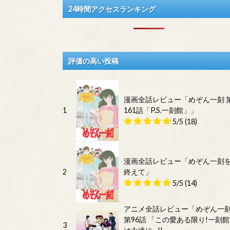
24時間アクセスランキング
評価の高い投稿
漫画全話レビュー「めぞん一刻 
1
161話「P.S.一刻館」」
5/5
(18)
漫画全話レビュー「めぞん一刻
2
終えて」
5/5
(14)
アニメ全話レビュー「めぞん一
第96話 「この愛ある限り!一刻館
3