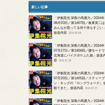
新しい記事
「伊集院光 深夜の馬鹿力／2026年
08月03日／第1607回／板東英二は
みんなが思ってる何十倍もすごい
放送内容
2026.08.04
「伊集院光 深夜の馬鹿力／2026年
07月27日／第1606回／腰モードで
北海道にバイクポケふた旅」放送
容
2026.07.28
「伊集院光 深夜の馬鹿力／2026年
07月20日／第1605回／スティーブ
ン・キングの『ロングウォーク』
観てきた」放送内容
2026.07.21
「伊集院光 深夜の馬鹿力／2026年