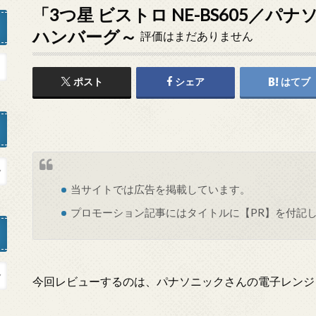
「3つ星 ビストロ NE-BS605／パ
ハンバーグ～
評価はまだありません
ポスト
シェア
はてブ
当サイトでは
広告
を掲載しています。
プロモーション記事にはタイトルに【PR】を付記
今回レビューするのは、パナソニックさんの電子レンジ『N