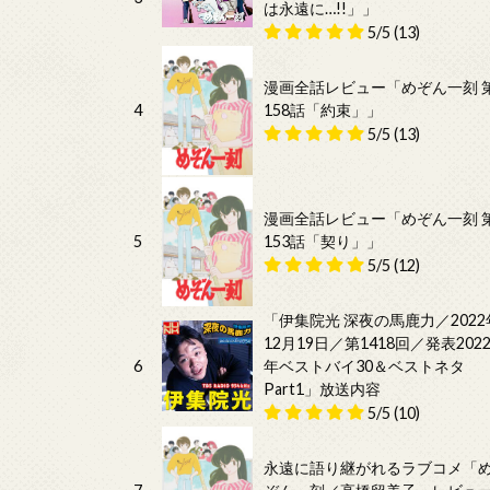
は永遠に…!!」」
5/5
(13)
漫画全話レビュー「めぞん一刻 
4
158話「約束」」
5/5
(13)
漫画全話レビュー「めぞん一刻 
5
153話「契り」」
5/5
(12)
「伊集院光 深夜の馬鹿力／2022
12月19日／第1418回／発表202
6
年ベストバイ30＆ベストネタ
Part1」放送内容
5/5
(10)
永遠に語り継がれるラブコメ「