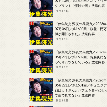
07月13日／第1604回／ネットワー
クプリントで実験企画」放送内容
2026.07.14
「伊集院光 深夜の馬鹿力／2026年
07月06日／第1603回／桜花一門万
博が開催された」放送内容
2026.07.07
「伊集院光 深夜の馬鹿力／2026年
06月29日／第1602回／胃腸炎にな
ってオムツをしている」放送内容
2026.07.01
「伊集院光 深夜の馬鹿力／2026年
06月22日／第1601回／チュニジア
戦はカミさんとパフェを食べに行
て生で見てない」放送内容
2026.06.23