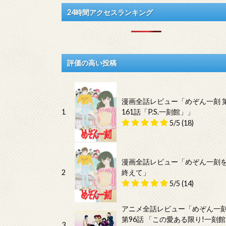
24時間アクセスランキング
評価の高い投稿
漫画全話レビュー「めぞん一刻 
1
161話「P.S.一刻館」」
5/5
(18)
漫画全話レビュー「めぞん一刻
2
終えて」
5/5
(14)
アニメ全話レビュー「めぞん一
第96話 「この愛ある限り!一刻館
3