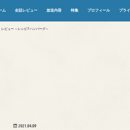
ーム
全話レビュー
放送内容
特集
プロフィール
プラ
めぞん一刻（漫画）
めぞん一刻（アニメ）
機動戦士ガンダム
ジョジョの奇妙な冒険 ダイヤモンド
寄生獣 セイの格率
この世の果てで恋を唄う少女YU-NO
この世の果てで恋を唄う少女YU-
江戸川乱歩の美女シリーズ＜中断＞
24 JAPAN＜中断＞
アメリカ横断ウルトラクイズ＜中断
稲垣早希のブログ旅＜中断＞
出川哲朗の充電させてもらえません
伊集院光 深夜の馬鹿力
ナインティナインのオールナイトニ
岡村隆史のオールナイトニッポン
ガンダム
めぞん一刻
バック・トゥ・ザ・フューチャー
は砕けない＜中断＞
NO（解説・考察）
＞
か？＜中断＞
ッポン
ク」レビュー ～レシピ7 ハンバーグ～
2021.04.09