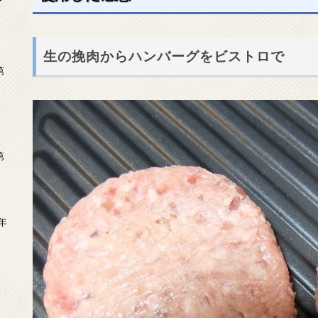
ー
生の挽肉からハンバーグをビストロで
第
第
年
2