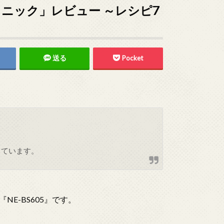
ナソニック」レビュー ～レシピ7
送る
Pocket
しています。
E-BS605』です。