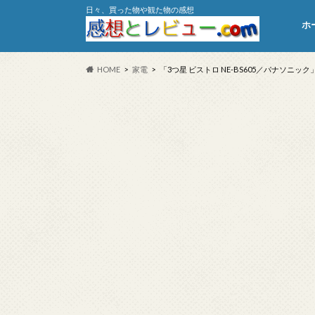
日々、買った物や観た物の感想
ホ
HOME
家電
「3つ星 ビストロ NE-BS605／パナソニッ