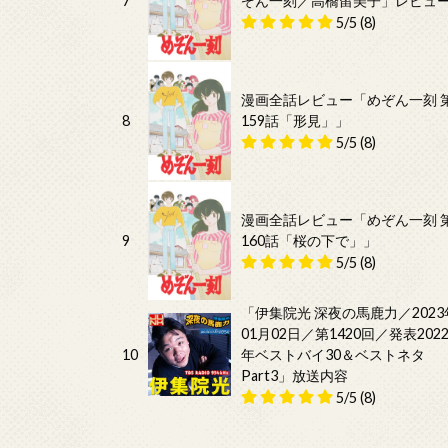
7
ぞん一刻／高橋留美子」レビュ
5/5
(8)
漫画全話レビュー「めぞん一刻 
8
159話「形見」」
5/5
(8)
漫画全話レビュー「めぞん一刻 
9
160話「桜の下で」」
5/5
(8)
「伊集院光 深夜の馬鹿力／2023
01月02日／第1420回／発表202
10
年ベストバイ30＆ベストネタ
Part3」放送内容
5/5
(8)