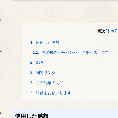
第
目次
[
非表示
1.
使用した感想
1.1.
生の挽肉からハンバーグをビストロで
第
2.
総評
3.
関連リンク
年
4.
この記事の商品
2
5.
評価をお願いします
め
使用した感想