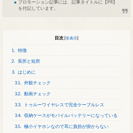
プロモーション記事には、記事タイトルに【PR】
を付記しています。
目次
[
非表示
]
1.
特徴
2.
長所と短所
3.
はじめに
3.1.
外観チェック
3.2.
動画チェック
3.3.
トゥルーワイヤレスで完全ケーブルレス
3.4.
収納ケースがモバイルバッテリーになっている
3.5.
極小イヤホンなので耳に負担が掛からない