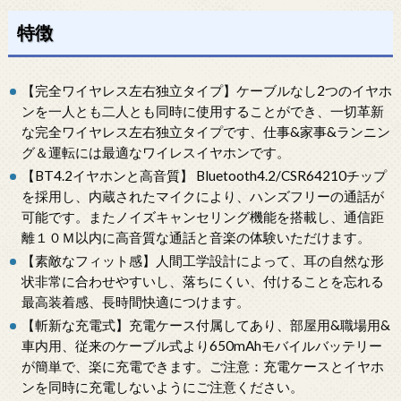
特徴
【完全ワイヤレス左右独立タイプ】ケーブルなし2つのイヤホ
ンを一人とも二人とも同時に使用することができ、一切革新
な完全ワイヤレス左右独立タイプです、仕事&家事&ランニン
グ＆運転には最適なワイレスイヤホンです。
【BT4.2イヤホンと高音質】 Bluetooth4.2/CSR64210チップ
を採用し、内蔵されたマイクにより、ハンズフリーの通話が
可能です。またノイズキャンセリング機能を搭載し、通信距
離１０Ｍ以内に高音質な通話と音楽の体験いただけます。
【素敵なフィット感】人間工学設計によって、耳の自然な形
状非常に合わせやすいし、落ちにくい、付けることを忘れる
最高装着感、長時間快適につけます。
【斬新な充電式】充電ケース付属してあり、部屋用&職場用&
車内用、従来のケーブル式より650mAhモバイルバッテリー
が簡単で、楽に充電できます。ご注意：充電ケースとイヤホ
ンを同時に充電しないようにご注意ください。