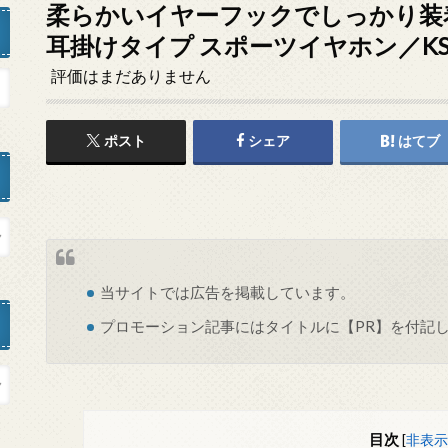
柔らかいイヤーフックでしっかり装着出
耳掛けタイプ スポーツイヤホン／KSD
評価はまだありません
ポスト
シェア
はてブ
当サイトでは
広告
を掲載しています。
プロモーション記事にはタイトルに【PR】を付記
目次
[
非表示