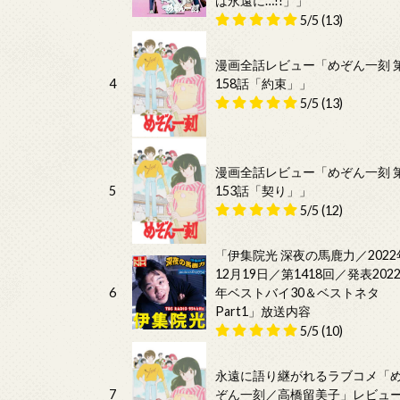
は永遠に…!!」」
5/5
(13)
漫画全話レビュー「めぞん一刻 
4
158話「約束」」
5/5
(13)
漫画全話レビュー「めぞん一刻 
5
153話「契り」」
5/5
(12)
「伊集院光 深夜の馬鹿力／2022
12月19日／第1418回／発表202
6
年ベストバイ30＆ベストネタ
Part1」放送内容
5/5
(10)
永遠に語り継がれるラブコメ「
7
ぞん一刻／高橋留美子」レビュ