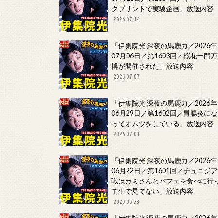
クプリントで実験企画」放送内容
2026.07.14
「伊集院光 深夜の馬鹿力／2026年
07月06日／第1603回／桜花一門万
博が開催された」放送内容
2026.07.07
「伊集院光 深夜の馬鹿力／2026年
06月29日／第1602回／胃腸炎にな
ってオムツをしている」放送内容
2026.07.01
「伊集院光 深夜の馬鹿力／2026年
06月22日／第1601回／チュニジア
戦はカミさんとパフェを食べに行
て生で見てない」放送内容
2026.06.23
「伊集院光 深夜の馬鹿力／2026年