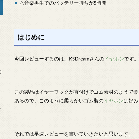
△音楽再生でのバッテリー持ちが5時間
」
はじめに
今回レビューするのは、KSDreamさんの
イヤホン
です。
内
この製品はイヤーフックが直付けでゴム素材のようで柔
あるので、このように柔らかいゴム製の
イヤホン
は好み
を
それでは早速レビューを書いていきたいと思います。