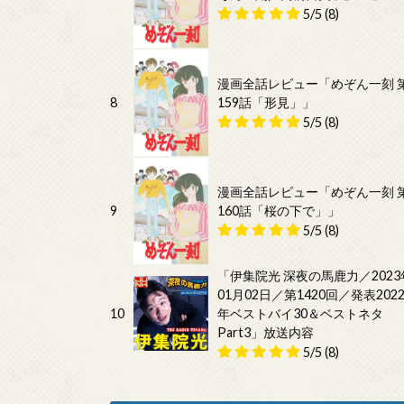
5/5
(8)
漫画全話レビュー「めぞん一刻 
8
159話「形見」」
5/5
(8)
漫画全話レビュー「めぞん一刻 
9
160話「桜の下で」」
5/5
(8)
「伊集院光 深夜の馬鹿力／2023
01月02日／第1420回／発表202
10
年ベストバイ30＆ベストネタ
Part3」放送内容
5/5
(8)