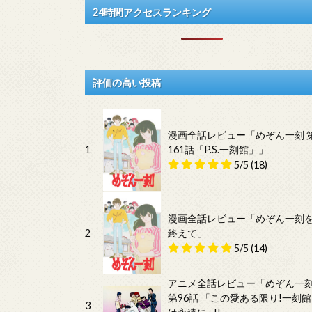
24時間アクセスランキング
評価の高い投稿
漫画全話レビュー「めぞん一刻 
1
161話「P.S.一刻館」」
5/5
(18)
漫画全話レビュー「めぞん一刻
2
終えて」
5/5
(14)
アニメ全話レビュー「めぞん一
第96話 「この愛ある限り!一刻館
3