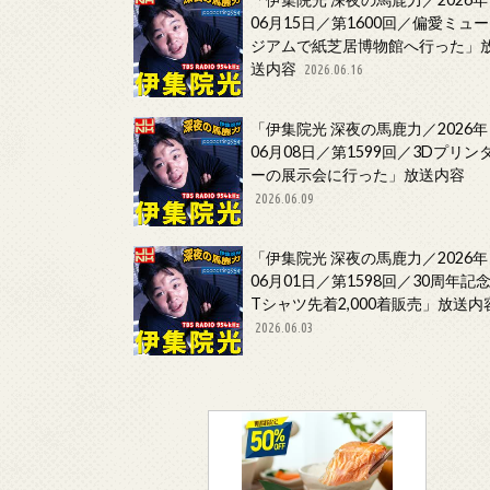
06月15日／第1600回／偏愛ミュー
ジアムで紙芝居博物館へ行った」
送内容
2026.06.16
「伊集院光 深夜の馬鹿力／2026年
06月08日／第1599回／3Dプリン
ーの展示会に行った」放送内容
2026.06.09
「伊集院光 深夜の馬鹿力／2026年
06月01日／第1598回／30周年記
Tシャツ先着2,000着販売」放送内
2026.06.03