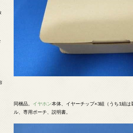
放
タ
念
容
同梱品。
イヤホン
本体、イヤーチップ×3組（うち1組は
ル、専用ポーチ、説明書。