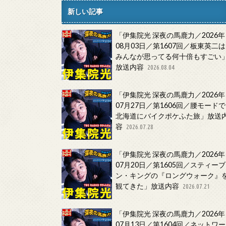
新しい記事
「伊集院光 深夜の馬鹿力／2026年
08月03日／第1607回／板東英二は
みんなが思ってる何十倍もすごい
放送内容
2026.08.04
「伊集院光 深夜の馬鹿力／2026年
07月27日／第1606回／腰モードで
北海道にバイクポケふた旅」放送
容
2026.07.28
「伊集院光 深夜の馬鹿力／2026年
07月20日／第1605回／スティーブ
ン・キングの『ロングウォーク』
観てきた」放送内容
2026.07.21
「伊集院光 深夜の馬鹿力／2026年
07月13日／第1604回／ネットワー