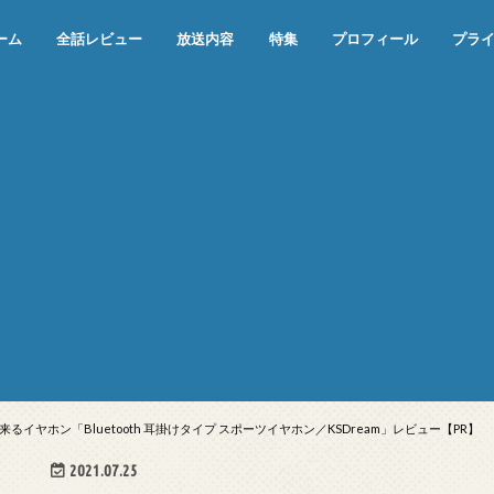
ーム
全話レビュー
放送内容
特集
プロフィール
プラ
めぞん一刻（漫画）
めぞん一刻（アニメ）
機動戦士ガンダム
ジョジョの奇妙な冒険 ダイヤモンド
寄生獣 セイの格率
この世の果てで恋を唄う少女YU-NO
この世の果てで恋を唄う少女YU-
江戸川乱歩の美女シリーズ＜中断＞
24 JAPAN＜中断＞
アメリカ横断ウルトラクイズ＜中断
稲垣早希のブログ旅＜中断＞
出川哲朗の充電させてもらえません
伊集院光 深夜の馬鹿力
ナインティナインのオールナイトニ
岡村隆史のオールナイトニッポン
ガンダム
めぞん一刻
バック・トゥ・ザ・フューチャー
は砕けない＜中断＞
NO（解説・考察）
＞
か？＜中断＞
ッポン
ヤホン「Bluetooth 耳掛けタイプ スポーツイヤホン／KSDream」レビュー【PR】
2021.07.25