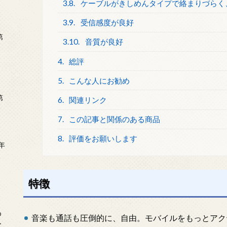
3.8.
ケーブルがきしめんタイプで絡まりづらく
3.9.
受信感度が良好
第
3.10.
音質が良好
4.
総評
5.
こんな人にお勧め
第
6.
関連リンク
7.
この記事と関係のある商品
8.
評価をお願いします
年
2
特徴
め
音楽も通話も圧倒的に、自由。モバイルをもっとアク
ー