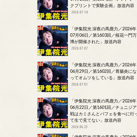
クプリントで実験企画」放送内容
2026.07.14
「伊集院光 深夜の馬鹿力／2026年
07月06日／第1603回／桜花一門万
博が開催された」放送内容
2026.07.07
「伊集院光 深夜の馬鹿力／2026年
06月29日／第1602回／胃腸炎にな
ってオムツをしている」放送内容
2026.07.01
「伊集院光 深夜の馬鹿力／2026年
06月22日／第1601回／チュニジア
戦はカミさんとパフェを食べに行
て生で見てない」放送内容
2026.06.23
「伊集院光 深夜の馬鹿力／2026年