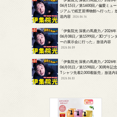
06月15日／第1600回／偏愛ミュー
ジアムで紙芝居博物館へ行った」
送内容
2026.06.16
「伊集院光 深夜の馬鹿力／2026年
06月08日／第1599回／3Dプリン
ーの展示会に行った」放送内容
2026.06.09
「伊集院光 深夜の馬鹿力／2026年
06月01日／第1598回／30周年記
Tシャツ先着2,000着販売」放送内
2026.06.03