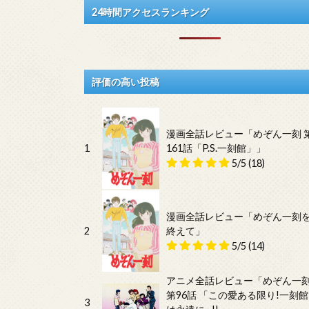
24時間アクセスランキング
評価の高い投稿
漫画全話レビュー「めぞん一刻 
1
161話「P.S.一刻館」」
5/5
(18)
漫画全話レビュー「めぞん一刻
2
終えて」
5/5
(14)
アニメ全話レビュー「めぞん一
第96話 「この愛ある限り!一刻館
3