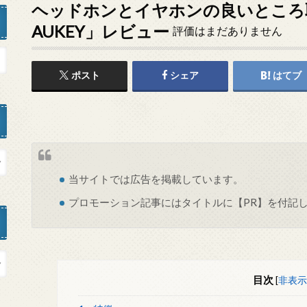
ヘッドホンとイヤホンの良いところ取り
AUKEY」レビュー
評価はまだありません
ポスト
シェア
はてブ
当サイトでは
広告
を掲載しています。
プロモーション記事にはタイトルに【PR】を付記
目次
[
非表示