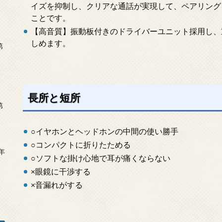
イズを抑制し、クリアな通話が実現して、ペアリング
ことです。
【高音質】振動板付きのドライバーユニット採用し、
しめます。
第
長所と短所
第
○イヤホンとヘッドホンの中間の使い勝手
○コンパクトに折りたためる
年
○ソフトな掛け心地で耳が痛くならない
2
×眼鏡に干渉する
×音漏れがする