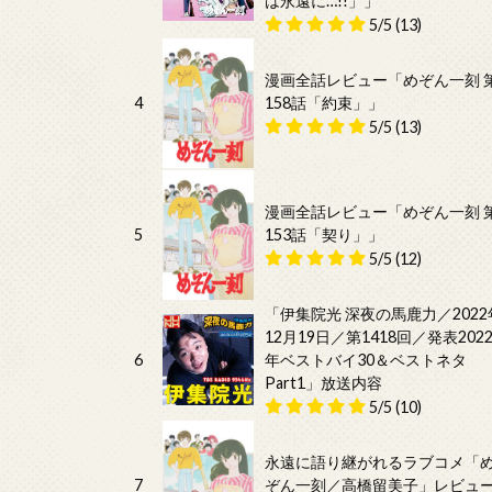
は永遠に…!!」」
5/5
(13)
漫画全話レビュー「めぞん一刻 
4
158話「約束」」
5/5
(13)
漫画全話レビュー「めぞん一刻 
5
153話「契り」」
5/5
(12)
「伊集院光 深夜の馬鹿力／2022
12月19日／第1418回／発表202
6
年ベストバイ30＆ベストネタ
Part1」放送内容
5/5
(10)
永遠に語り継がれるラブコメ「
7
ぞん一刻／高橋留美子」レビュ