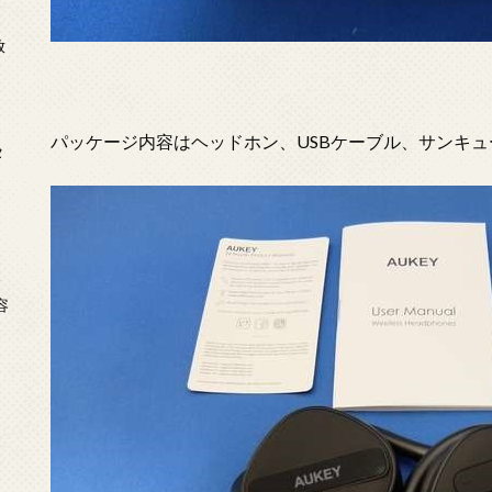
放
パッケージ内容はヘッドホン、USBケーブル、サンキ
タ
念
容