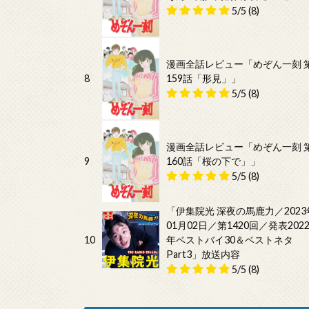
5/5
(8)
漫画全話レビュー「めぞん一刻 
8
159話「形見」」
5/5
(8)
漫画全話レビュー「めぞん一刻 
9
160話「桜の下で」」
5/5
(8)
「伊集院光 深夜の馬鹿力／2023
01月02日／第1420回／発表202
10
年ベストバイ30＆ベストネタ
Part3」放送内容
5/5
(8)