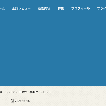
ーム
全話レビュー
放送内容
特集
プロフィール
プラ
めぞん一刻（漫画）
めぞん一刻（アニメ）
機動戦士ガンダム
ジョジョの奇妙な冒険 ダイヤモンド
寄生獣 セイの格率
この世の果てで恋を唄う少女YU-NO
この世の果てで恋を唄う少女YU-
江戸川乱歩の美女シリーズ＜中断＞
24 JAPAN＜中断＞
アメリカ横断ウルトラクイズ＜中断
稲垣早希のブログ旅＜中断＞
出川哲朗の充電させてもらえません
伊集院光 深夜の馬鹿力
ナインティナインのオールナイトニ
岡村隆史のオールナイトニッポン
ガンダム
めぞん一刻
バック・トゥ・ザ・フューチャー
は砕けない＜中断＞
NO（解説・考察）
＞
か？＜中断＞
ッポン
ヘッドホン EP-B26／AUKEY」レビュー
2021.11.16