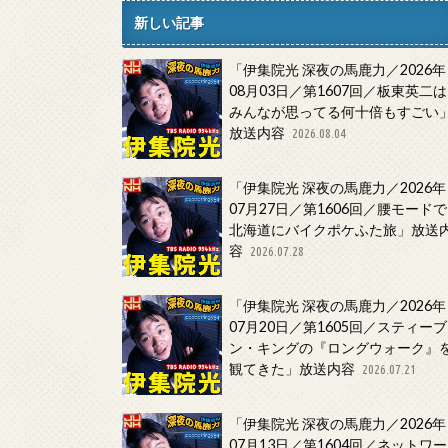
新しい記事
「伊集院光 深夜の馬鹿力／2026年
08月03日／第1607回／板東英二は
みんなが思ってる何十倍もすごい
放送内容
2026.08.04
「伊集院光 深夜の馬鹿力／2026年
07月27日／第1606回／腰モードで
北海道にバイクポケふた旅」放送
容
2026.07.28
「伊集院光 深夜の馬鹿力／2026年
07月20日／第1605回／スティーブ
ン・キングの『ロングウォーク』
観てきた」放送内容
2026.07.21
「伊集院光 深夜の馬鹿力／2026年
07月13日／第1604回／ネットワー