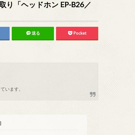
「ヘッドホン EP-B26／
送る
Pocket
しています。
]