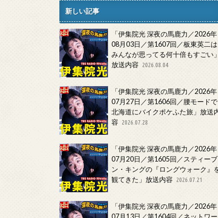
新しい記事
「伊集院光 深夜の馬鹿力／2026年
08月03日／第1607回／板東英二は
みんなが思ってる何十倍もすごい
放送内容
2026.08.04
「伊集院光 深夜の馬鹿力／2026年
07月27日／第1606回／腰モードで
北海道にバイクポケふた旅」放送
容
2026.07.28
「伊集院光 深夜の馬鹿力／2026年
07月20日／第1605回／スティーブ
ン・キングの『ロングウォーク』
観てきた」放送内容
2026.07.21
「伊集院光 深夜の馬鹿力／2026年
07月13日／第1604回／ネットワー