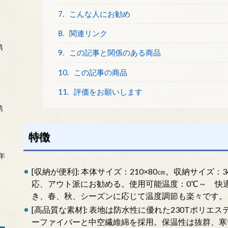
7.
こんな人にお勧め
8.
関連リンク
第
9.
この記事と関係のある商品
10.
この記事の商品
11.
評価をお願いします
第
特徴
年
2
[収納が便利]: 本体サイズ：210×80㎝。収納サイズ：3
応、アウト派にお勧める。使用可能温度：0℃～ 快適
き、春、秋、シーズンに応じて温度調節も楽々です。
[高品質な素材]: 表地は防水性に優れた230Tポリ
ーファイバーと中空繊維綿を採用。保温性は抜群、寒