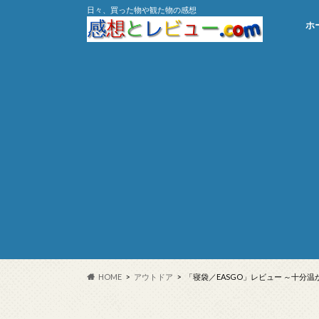
日々、買った物や観た物の感想
ホ
HOME
アウトドア
「寝袋／EASGO」レビュー ～十分