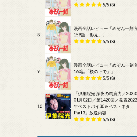
5/5
(8)
漫画全話レビュー「めぞん一刻 
8
159話「形見」」
5/5
(8)
漫画全話レビュー「めぞん一刻 
9
160話「桜の下で」」
5/5
(8)
「伊集院光 深夜の馬鹿力／2023
01月02日／第1420回／発表202
10
年ベストバイ30＆ベストネタ
Part3」放送内容
5/5
(8)