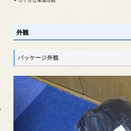
外観
パッケージ外観
っ