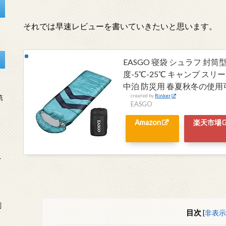
それでは早速レビューを書いていきたいと思います。
EASGO 寝袋 シュラフ 封筒型
度-5℃-25℃ キャンプ ス
中泊 防災用 春夏秋冬の使用
created by
Rinker
第
EASGO
Amazon
楽天市場
を
刻
目次
[
非表示