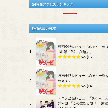
24時間アクセスランキング
評価の高い投稿
漫画全話レビュー「めぞん一刻 
1
161話「P.S.一刻館」」
5/5
(18)
漫画全話レビュー「めぞん一刻
2
終えて」
5/5
(14)
アニメ全話レビュー「めぞん一
第96話 「この愛ある限り!一刻館
3