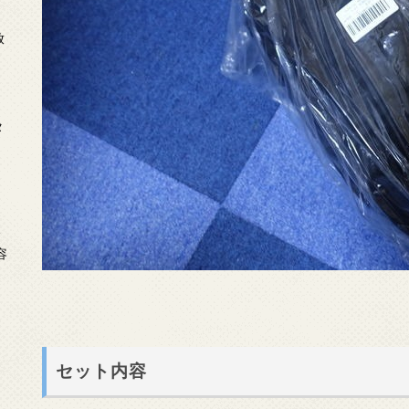
放
タ
念
容
セット内容