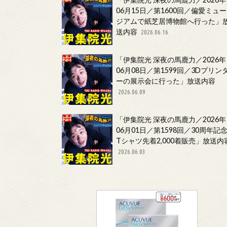
06月15日／第1600回／偏愛ミュー
ジアムで紙芝居博物館へ行った」
送内容
2026.06.16
「伊集院光 深夜の馬鹿力／2026年
06月08日／第1599回／3Dプリン
ーの展示会に行った」放送内容
2026.06.09
「伊集院光 深夜の馬鹿力／2026年
06月01日／第1598回／30周年記
Tシャツ先着2,000着販売」放送内
2026.06.03