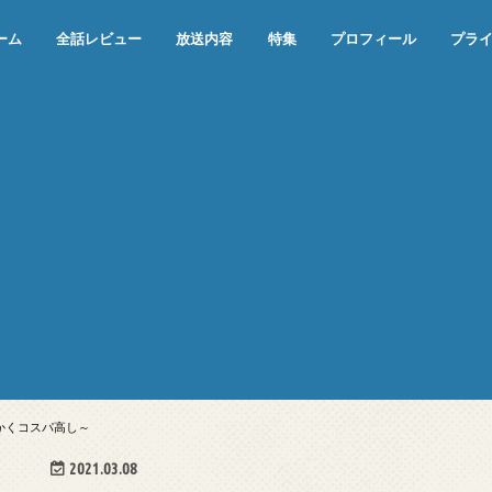
ーム
全話レビュー
放送内容
特集
プロフィール
プラ
めぞん一刻（漫画）
めぞん一刻（アニメ）
機動戦士ガンダム
ジョジョの奇妙な冒険 ダイヤモンド
寄生獣 セイの格率
この世の果てで恋を唄う少女YU-NO
この世の果てで恋を唄う少女YU-
江戸川乱歩の美女シリーズ＜中断＞
24 JAPAN＜中断＞
アメリカ横断ウルトラクイズ＜中断
稲垣早希のブログ旅＜中断＞
出川哲朗の充電させてもらえません
伊集院光 深夜の馬鹿力
ナインティナインのオールナイトニ
岡村隆史のオールナイトニッポン
ガンダム
めぞん一刻
バック・トゥ・ザ・フューチャー
は砕けない＜中断＞
NO（解説・考察）
＞
か？＜中断＞
ッポン
温かくコスパ高し～
2021.03.08