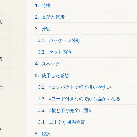
1.
特徴
2.
長所と短所
第
3.
外観
3.1.
パッケージ外観
3.2.
セット内容
第
4.
スペック
5.
使用した感想
5.1.
○コンパクトで軽く扱いやすい
年
2
5.2.
○フード付きなので頭も温かくなる
5.3.
○横と下が完全に開く
5.4.
◎十分な保温性能
め
6.
総評
ー