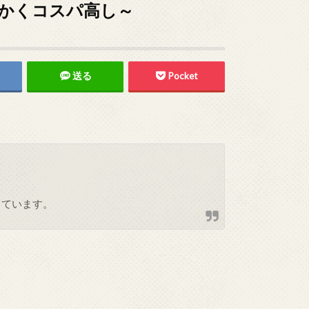
温かくコスパ高し～
送る
Pocket
しています。