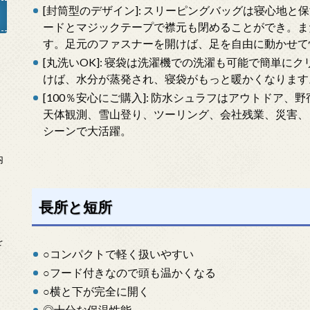
[封筒型のデザイン]: スリーピングバッグは寝心地
ードとマジックテープで襟元も閉めることができ。ま
す。足元のファスナーを開けば、足を自由に動かせて
[丸洗いOK]: 寝袋は洗濯機での洗濯も可能で簡単に
」
けば、水分が蒸発され、寝袋がもっと暖かくなります
[100％安心にご購入]: 防水シュラフはアウトドア
天体観測、雪山登り、ツーリング、会社残業、災害、
シーンで大活躍。
内
長所と短所
を
○コンパクトで軽く扱いやすい
○フード付きなので頭も温かくなる
○横と下が完全に開く
◎十分な保温性能