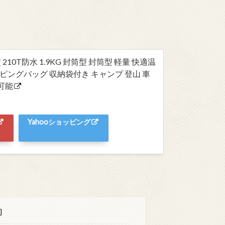
 210T防水 1.9KG 封筒型 封筒型 軽量 快適温
リーピングバッグ 収納袋付き キャンプ 登山 車
可能
Yahooショッピング
]