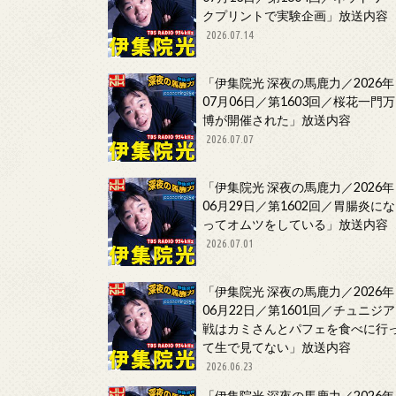
クプリントで実験企画」放送内容
2026.07.14
「伊集院光 深夜の馬鹿力／2026年
07月06日／第1603回／桜花一門万
博が開催された」放送内容
2026.07.07
「伊集院光 深夜の馬鹿力／2026年
06月29日／第1602回／胃腸炎にな
ってオムツをしている」放送内容
2026.07.01
「伊集院光 深夜の馬鹿力／2026年
06月22日／第1601回／チュニジア
戦はカミさんとパフェを食べに行
て生で見てない」放送内容
2026.06.23
「伊集院光 深夜の馬鹿力／2026年