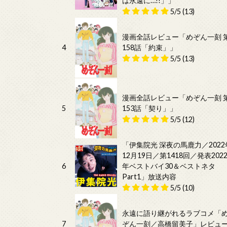
は永遠に…!!」」
5/5
(13)
漫画全話レビュー「めぞん一刻 
4
158話「約束」」
5/5
(13)
漫画全話レビュー「めぞん一刻 
5
153話「契り」」
5/5
(12)
「伊集院光 深夜の馬鹿力／2022
12月19日／第1418回／発表202
6
年ベストバイ30＆ベストネタ
Part1」放送内容
5/5
(10)
永遠に語り継がれるラブコメ「
7
ぞん一刻／高橋留美子」レビュ