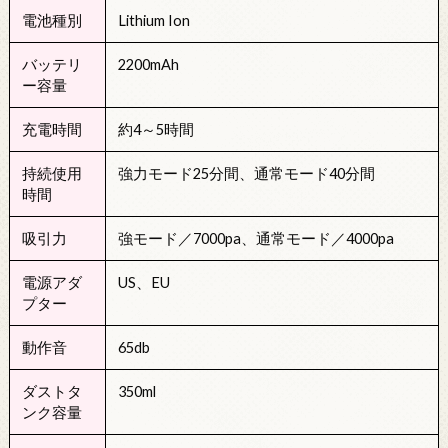
電池種別
Lithium Ion
バッテリ
2200mAh
ー容量
充電時間
約4～5時間
持続使用
強力モード25分間、通常モード40分間
時間
吸引力
強モード／7000pa、通常モード／4000pa
電源アダ
US、EU
プター
動作音
65db
ダストタ
350ml
ンク容量