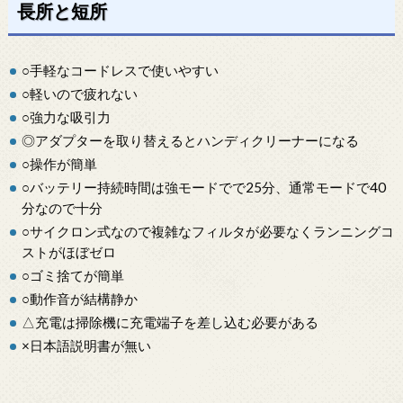
長所と短所
○手軽なコードレスで使いやすい
○軽いので疲れない
○強力な吸引力
◎アダプターを取り替えるとハンディクリーナーになる
○操作が簡単
○バッテリー持続時間は強モードでで25分、通常モードで40
分なので十分
○サイクロン式なので複雑なフィルタが必要なくランニングコ
ストがほぼゼロ
○ゴミ捨てが簡単
○動作音が結構静か
△充電は掃除機に充電端子を差し込む必要がある
×日本語説明書が無い