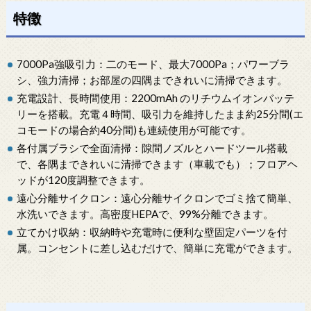
特徴
7000Pa強吸引力：二のモード、最大7000Pa；パワーブラ
シ、強力清掃；お部屋の四隅まできれいに清掃できます。
充電設計、長時間使用：2200mAh のリチウムイオンバッテ
リーを搭載。充電４時間、吸引力を維持したまま約25分間(エ
コモードの場合約40分間)も連続使用が可能です。
各付属ブラシで全面清掃：隙間ノズルとハードツール搭載
で、各隅まできれいに清掃できます（車載でも）；フロアヘ
ッドが120度調整できます。
遠心分離サイクロン：遠心分離サイクロンでゴミ捨て簡単、
水洗いできます。高密度HEPAで、99%分離できます。
立てかけ収納：収納時や充電時に便利な壁固定パーツを付
属。コンセントに差し込むだけで、簡単に充電ができます。