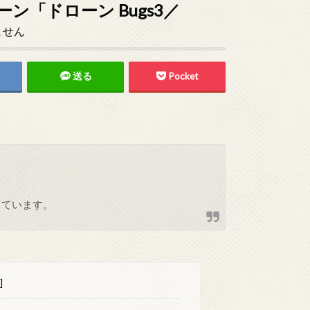
「ドローン Bugs3／
ません
送る
Pocket
しています。
]