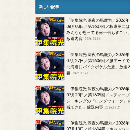
新しい記事
「伊集院光 深夜の馬鹿力／2026年
08月03日／第1607回／板東英二は
みんなが思ってる何十倍もすごい
放送内容
2026.08.04
「伊集院光 深夜の馬鹿力／2026年
07月27日／第1606回／腰モードで
北海道にバイクポケふた旅」放送
容
2026.07.28
「伊集院光 深夜の馬鹿力／2026年
07月20日／第1605回／スティーブ
ン・キングの『ロングウォーク』
観てきた」放送内容
2026.07.21
「伊集院光 深夜の馬鹿力／2026年
07月13日／第1604回／ネットワー