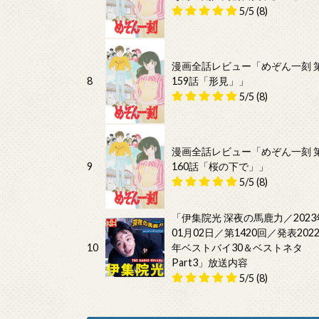
5/5
(8)
漫画全話レビュー「めぞん一刻 
8
159話「形見」」
5/5
(8)
漫画全話レビュー「めぞん一刻 
9
160話「桜の下で」」
5/5
(8)
「伊集院光 深夜の馬鹿力／2023
01月02日／第1420回／発表202
10
年ベストバイ30＆ベストネタ
Part3」放送内容
5/5
(8)