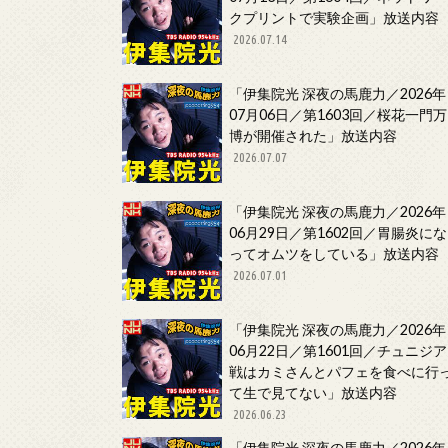
クプリントで実験企画」放送内容
2026.07.14
「伊集院光 深夜の馬鹿力／2026年
07月06日／第1603回／桜花一門万
博が開催された」放送内容
2026.07.07
「伊集院光 深夜の馬鹿力／2026年
06月29日／第1602回／胃腸炎にな
ってオムツをしている」放送内容
2026.07.01
「伊集院光 深夜の馬鹿力／2026年
06月22日／第1601回／チュニジア
戦はカミさんとパフェを食べに行
て生で見てない」放送内容
2026.06.23
「伊集院光 深夜の馬鹿力／2026年