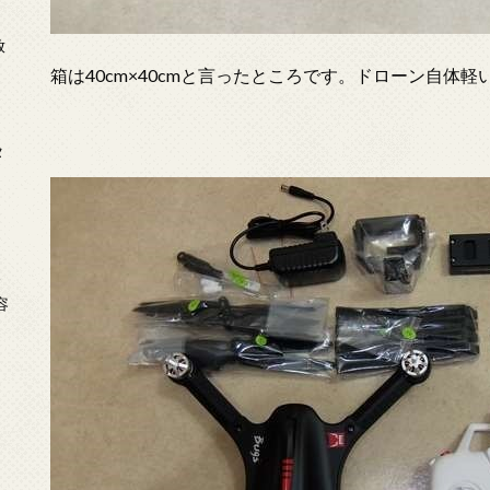
放
箱は40cm×40cmと言ったところです。ドローン自体
タ
念
容