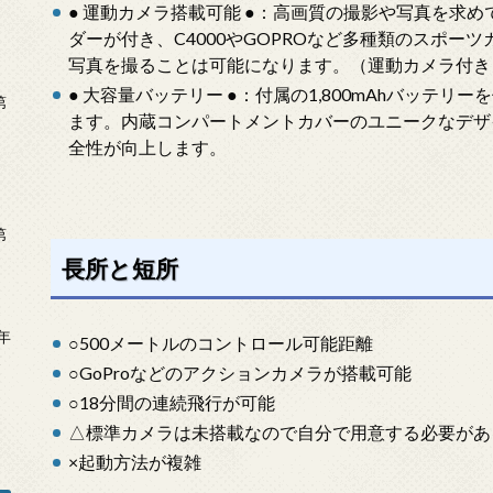
● 運動カメラ搭載可能 ●：高画質の撮影や写真を求めで
ダーが付き、C4000やGOPROなど多種類のスポー
写真を撮ることは可能になります。（運動カメラ付き
● 大容量バッテリー ●：付属の1,800mAhバッテリ
第
ます。内蔵コンパートメントカバーのユニークなデザ
全性が向上します。
第
長所と短所
年
○500メートルのコントロール可能距離
2
○GoProなどのアクションカメラが搭載可能
○18分間の連続飛行が可能
△標準カメラは未搭載なので自分で用意する必要があ
×起動方法が複雑