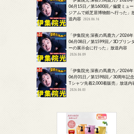
06月15日／第1600回／偏愛ミュー
ジアムで紙芝居博物館へ行った」
送内容
2026.06.16
「伊集院光 深夜の馬鹿力／2026年
06月08日／第1599回／3Dプリン
ーの展示会に行った」放送内容
2026.06.09
「伊集院光 深夜の馬鹿力／2026年
06月01日／第1598回／30周年記
Tシャツ先着2,000着販売」放送内
2026.06.03