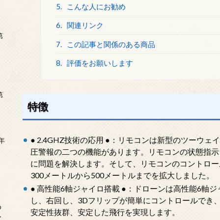
5.
こんな人にお勧め
6.
関連リンク
第
7.
この記事と関係のある商品
8.
評価をお願いします
第
特徴
● 2.4GHZ技術の応用 ●：リモコンは新型のツーウェ
年
2
圧警報の二つの機能があります。リモコンの状態指示
に問題を解決します。そして、リモコンのコントロー
300メートルから500メートルまでを拡大しました。
● 高性能6軸ジャイロ搭載 ●：ドローンは高性能6
し、右回し、3Dフリップが簡単にコントロールでき
め
安定性抜群、安定した飛行を実現します。
ー