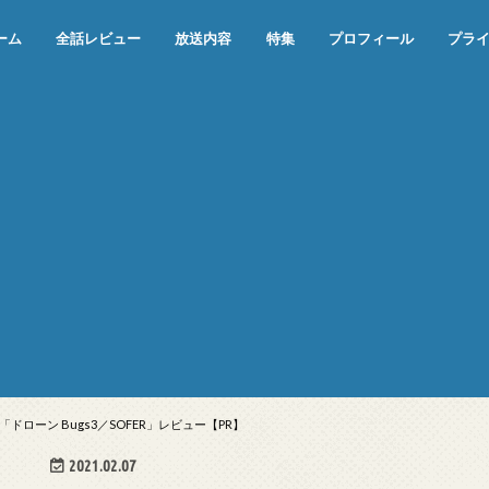
ーム
全話レビュー
放送内容
特集
プロフィール
プラ
めぞん一刻（漫画）
めぞん一刻（アニメ）
機動戦士ガンダム
ジョジョの奇妙な冒険 ダイヤモンド
寄生獣 セイの格率
この世の果てで恋を唄う少女YU-NO
この世の果てで恋を唄う少女YU-
江戸川乱歩の美女シリーズ＜中断＞
24 JAPAN＜中断＞
アメリカ横断ウルトラクイズ＜中断
稲垣早希のブログ旅＜中断＞
出川哲朗の充電させてもらえません
伊集院光 深夜の馬鹿力
ナインティナインのオールナイトニ
岡村隆史のオールナイトニッポン
ガンダム
めぞん一刻
バック・トゥ・ザ・フューチャー
は砕けない＜中断＞
NO（解説・考察）
＞
か？＜中断＞
ッポン
ローン Bugs3／SOFER」レビュー【PR】
2021.02.07