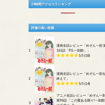
24時間アクセスランキング
評価の高い投稿
漫画全話レビュー「めぞん一刻 
1
161話「P.S.一刻館」」
5/5
(18)
漫画全話レビュー「めぞん一刻
2
終えて」
5/5
(14)
アニメ全話レビュー「めぞん一
第96話 「この愛ある限り!一刻館
3