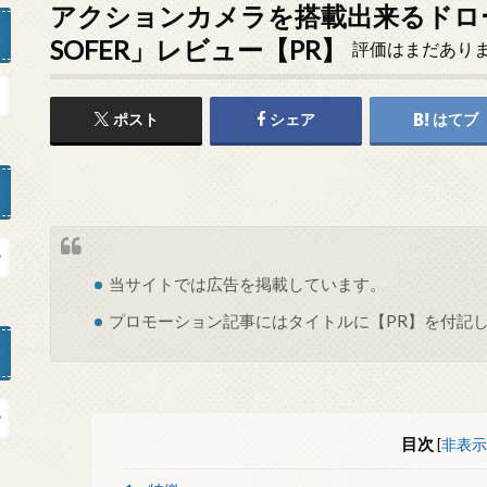
アクションカメラを搭載出来るドローン
SOFER」レビュー【PR】
評価はまだあり
ポスト
シェア
はてブ
当サイトでは
広告
を掲載しています。
プロモーション記事にはタイトルに【PR】を付記
目次
[
非表示