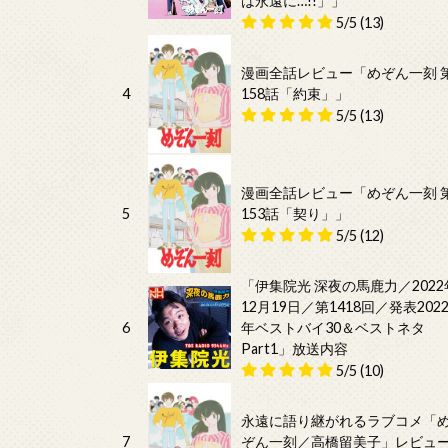
は永遠に…!!」」
5/5
(13)
漫画全話レビュー「めぞん一刻 
4
158話「約束」」
5/5
(13)
漫画全話レビュー「めぞん一刻 
5
153話「契り」」
5/5
(12)
「伊集院光 深夜の馬鹿力／2022
12月19日／第1418回／発表202
6
年ベストバイ30＆ベストネタ
Part1」放送内容
5/5
(10)
永遠に語り継がれるラブコメ「
7
ぞん一刻／高橋留美子」レビュ