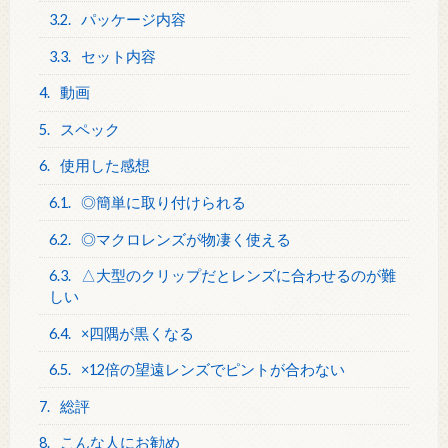
3.2.
パッケージ内容
3.3.
セット内容
4.
動画
5.
スペック
6.
使用した感想
6.1.
◎簡単に取り付けられる
6.2.
◎マクロレンズが物凄く使える
6.3.
△大型のクリップだとレンズに合わせるのが難
しい
6.4.
×四隅が黒くなる
6.5.
×12倍の望遠レンズでピントが合わない
7.
総評
8.
こんな人にお勧め