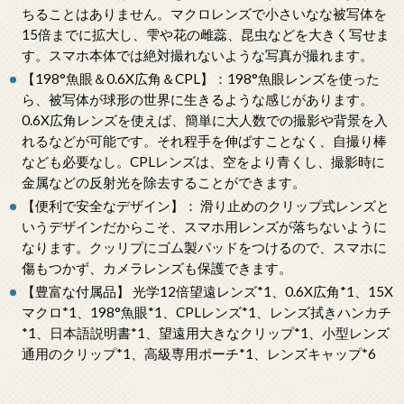
ちることはありません。マクロレンズで小さいなな被写体を
15倍までに拡大し、雫や花の雌蕊、昆虫などを大きく写せま
す。スマホ本体では絶対撮れないような写真が撮れます。
【198°魚眼＆0.6X広角＆CPL】：198°魚眼レンズを使った
ら、被写体が球形の世界に生きるような感じがあります。
0.6X広角レンズを使えば、簡単に大人数での撮影や背景を入
れるなどが可能です。それ程手を伸ばすことなく、自撮り棒
なども必要なし。CPLレンズは、空をより青くし、撮影時に
金属などの反射光を除去することができます。
【便利で安全なデザイン】： 滑り止めのクリップ式レンズと
いうデザインだからこそ、スマホ用レンズが落ちないように
なります。クッリプにゴム製パッドをつけるので、スマホに
傷もつかず、カメラレンズも保護できます。
【豊富な付属品】 光学12倍望遠レンズ*1、0.6X広角*1、15X
マクロ*1、198°魚眼*1、CPLレンズ*1、レンズ拭きハンカチ
*1、日本語説明書*1、望遠用大きなクリップ*1、小型レンズ
通用のクリップ*1、高級専用ポーチ*1、レンズキャップ*6