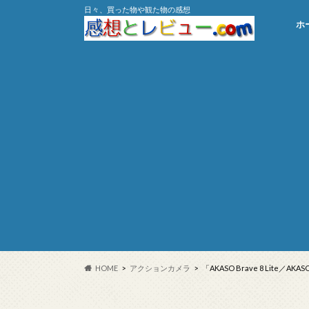
日々、買った物や観た物の感想
ホ
HOME
アクションカメラ
「AKASO Brave 8 Li