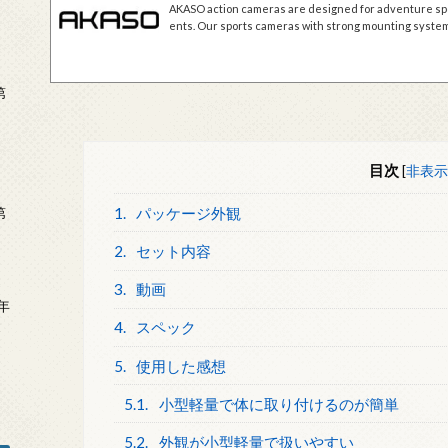
AKASO action cameras are designed for adventure spo
ents. Our sports cameras with strong mounting system ar
mming, etc. Start Vlogging with AKASO!
第
目次
[
非表示
1.
パッケージ外観
第
2.
セット内容
3.
動画
年
2
4.
スペック
5.
使用した感想
5.1.
小型軽量で体に取り付けるのが簡単
5.2.
外観が小型軽量で扱いやすい