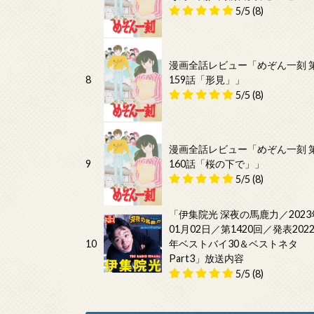
5/5
(8)
漫画全話レビュー「めぞん一刻 
8
159話「形見」」
5/5
(8)
漫画全話レビュー「めぞん一刻 
9
160話「桜の下で」」
5/5
(8)
「伊集院光 深夜の馬鹿力／2023
01月02日／第1420回／発表202
10
年ベストバイ30＆ベストネタ
Part3」放送内容
5/5
(8)