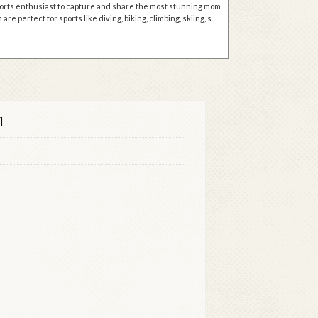
rts enthusiast to capture and share the most stunning mom
e perfect for sports like diving, biking, climbing, skiing, swi
]