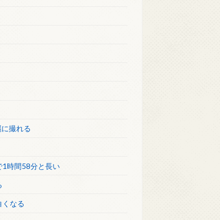
麗に撮れる
1時間58分と長い
る
白くなる