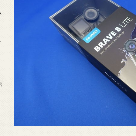
放
タ
念
容