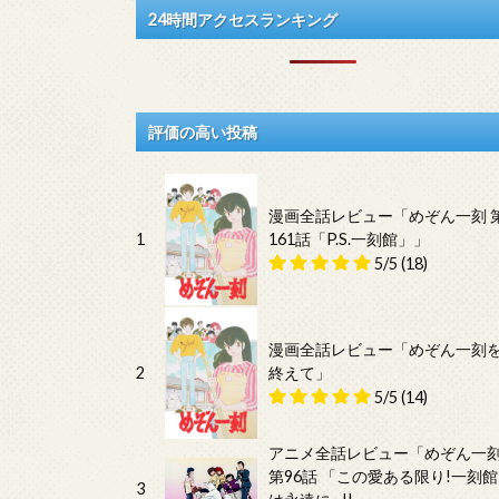
24時間アクセスランキング
評価の高い投稿
漫画全話レビュー「めぞん一刻 
1
161話「P.S.一刻館」」
5/5
(18)
漫画全話レビュー「めぞん一刻
2
終えて」
5/5
(14)
アニメ全話レビュー「めぞん一
第96話 「この愛ある限り!一刻館
3