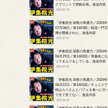
クプリントで実験企画」放送内容
2026.07.14
「伊集院光 深夜の馬鹿力／2026年
07月06日／第1603回／桜花一門万
博が開催された」放送内容
2026.07.07
「伊集院光 深夜の馬鹿力／2026年
06月29日／第1602回／胃腸炎にな
ってオムツをしている」放送内容
2026.07.01
「伊集院光 深夜の馬鹿力／2026年
06月22日／第1601回／チュニジア
戦はカミさんとパフェを食べに行
て生で見てない」放送内容
2026.06.23
「伊集院光 深夜の馬鹿力／2026年