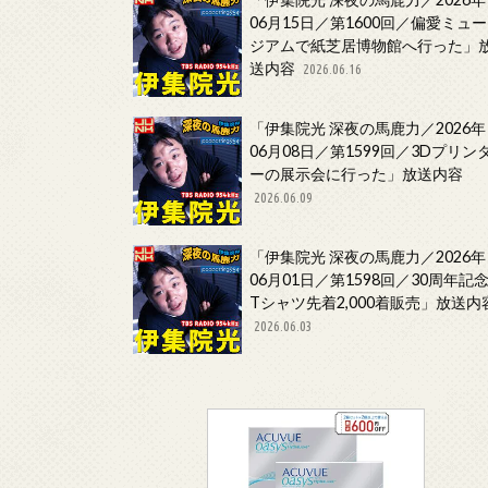
06月15日／第1600回／偏愛ミュー
ジアムで紙芝居博物館へ行った」
送内容
2026.06.16
「伊集院光 深夜の馬鹿力／2026年
06月08日／第1599回／3Dプリン
ーの展示会に行った」放送内容
2026.06.09
「伊集院光 深夜の馬鹿力／2026年
06月01日／第1598回／30周年記
Tシャツ先着2,000着販売」放送内
2026.06.03