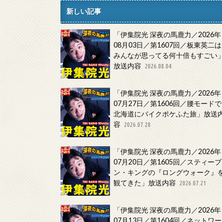
新しい記事
「伊集院光 深夜の馬鹿力／2026年
08月03日／第1607回／板東英二は
みんなが思ってる何十倍もすごい
放送内容
2026.08.04
「伊集院光 深夜の馬鹿力／2026年
07月27日／第1606回／腰モードで
北海道にバイクポケふた旅」放送
容
2026.07.28
「伊集院光 深夜の馬鹿力／2026年
07月20日／第1605回／スティーブ
ン・キングの『ロングウォーク』
観てきた」放送内容
2026.07.21
「伊集院光 深夜の馬鹿力／2026年
07月13日／第1604回／ネットワー