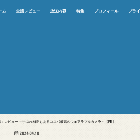
ーム
全話レビュー
放送内容
特集
プロフィール
プラ
めぞん一刻（漫画）
めぞん一刻（アニメ）
機動戦士ガンダム
ジョジョの奇妙な冒険 ダイヤモンド
寄生獣 セイの格率
この世の果てで恋を唄う少女YU-NO
この世の果てで恋を唄う少女YU-
江戸川乱歩の美女シリーズ＜中断＞
24 JAPAN＜中断＞
アメリカ横断ウルトラクイズ＜中断
稲垣早希のブログ旅＜中断＞
出川哲朗の充電させてもらえません
伊集院光 深夜の馬鹿力
ナインティナインのオールナイトニ
岡村隆史のオールナイトニッポン
ガンダム
めぞん一刻
バック・トゥ・ザ・フューチャー
は砕けない＜中断＞
NO（解説・考察）
＞
か？＜中断＞
ッポン
te／AKASO」レビュー ～手ぶれ補正もあるコスパ最高のウェアラブルカメラ～【PR】
2024.04.10