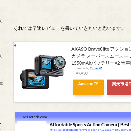
第
それでは早速レビューを書いていきたいと思います。
AKASO Brave8lite アク
カメラ スーパースムース手ブ
第
1550mAhバッテリー×2 
created by
Rinker
AKASO
年
Amazon
楽天市場
2
akasotech.com
め
Affordable Sports Action Camera | Best
ー