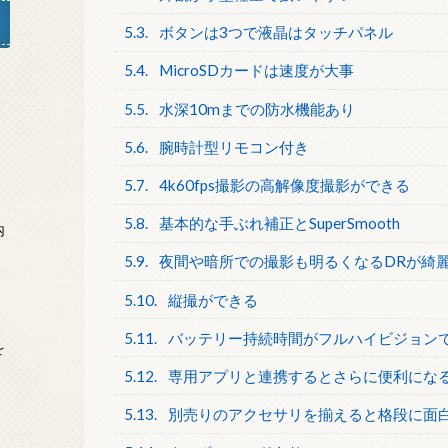
5.3.
ボタンは3つで液晶はタッチパネル
5.4.
MicroSDカードは速度が大事
5.5.
水深10mまでの防水機能あり
」
5.6.
腕時計型リモコン付き
5.7.
4k60fps撮影の高解像度撮影ができる
5.8.
基本的な手ぶれ補正とSuperSmooth
内
5.9.
夜間や暗所での撮影も明るくなるDRが綺
5.10.
縦撮ができる
5.11.
バッテリー持続時間がフルハイビジョンで
を
5.12.
専用アプリと連携するとさらに便利にな
5.13.
別売りのアクセサリを揃えると格段に面