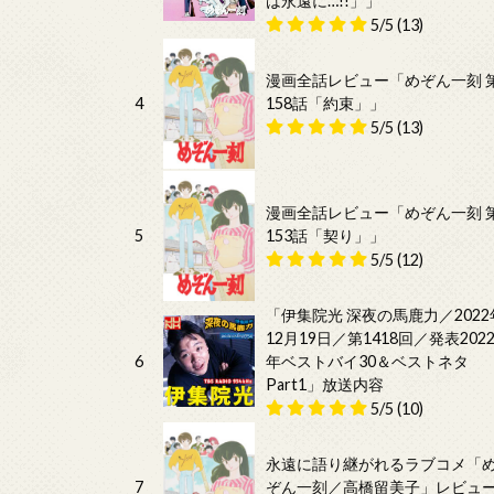
は永遠に…!!」」
5/5
(13)
漫画全話レビュー「めぞん一刻 
4
158話「約束」」
5/5
(13)
漫画全話レビュー「めぞん一刻 
5
153話「契り」」
5/5
(12)
「伊集院光 深夜の馬鹿力／2022
12月19日／第1418回／発表202
6
年ベストバイ30＆ベストネタ
Part1」放送内容
5/5
(10)
永遠に語り継がれるラブコメ「
7
ぞん一刻／高橋留美子」レビュ