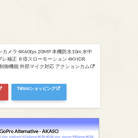
ションカメラ 4K60fps 20MP 本機防水10m 水中
レ補正 ８倍スローモーション 4KHDR
音声制御機能 外部マイク対応 アクションカム
Yahooショッピング
 GoPro Alternative - AKASO
https://akasotech.com/brave-8-lite?id=1318&amp;#038;#038;utm_medium=KOL&amp;#038;#038;utm_source=PR&amp;#038;#038;utm_campaign=B8Lite-REL&amp;#038;#038;utm_content=感想とレビュー