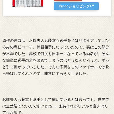
Yahooショッピング
原作の終盤は、お蝶夫人も藤堂も選手を半ばリタイアして、ひ
ろみの専任コーチ、練習相手になっていたので、実はこの部分
が不満でした。高校で何度も日本一になっている両名が、そん
な簡単に選手の道を諦めてしまうのはどうなんだろうと、ずっ
と引っ掛かっていました。そんな不満をこのファイナルでは吹
っ飛ばしてくれたので、非常にすっきりしました。
お蝶夫人も藤堂も選手として描いているとは言っても、世界で
は全然勝てないんですけどね…。まあそれがリアルと言えばリ
アルな訳で。