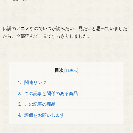
伝説のアニメなのでいつか読みたい、見たいと思っていました
から、全部読んで、見てすっきりしました。
目次
[
非表示
]
1.
関連リンク
2.
この記事と関係のある商品
3.
この記事の商品
4.
評価をお願いします