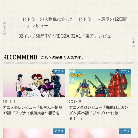
ヒトラーの人物像に迫った「ヒトラー ～最期の12日間
～」レビュー
32インチ液晶TV「REGZA 32A1／東芝」レビュー
RECOMMEND
こちらの記事も人気です。
アニメ
アニメ
2021.2.17
2021.4.25
アニメ全話レビュー「めぞん一刻 第
アニメ全話レビュー「機動戦士ガン
37話 「アブナイ仮装大会!! 響子も…
ダム 第29話「ジャブローに散
る！」」
アニメ
アニメ