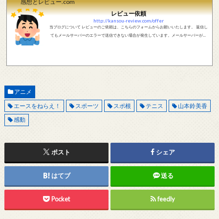
感想とレビュー.com
レビュー依頼
http://kansou-review.com/offer
当ブログについて レビューのご依頼は、こちらのフォームからお願いいたします。 返信し
てもメールサーバーのエラーで送信できない場合が発生しています。メールサーバーが正
しく動作しているかどうか、メールアドレスが正しいかどうか、ご確認をお願いします。
現在確認できている、送信エラーになるメールサーバー以下になります。 @foxmail.com 上
記メールサーバーをお使いで、こちらから返信がない場合、他のメールサーバー、メール
アドレスから連絡をお願いします。 レビュー依頼
アニメ
エースをねらえ！
スポーツ
スポ根
テニス
山本鈴美香
感動
ポスト
シェア
はてブ
送る
Pocket
feedly