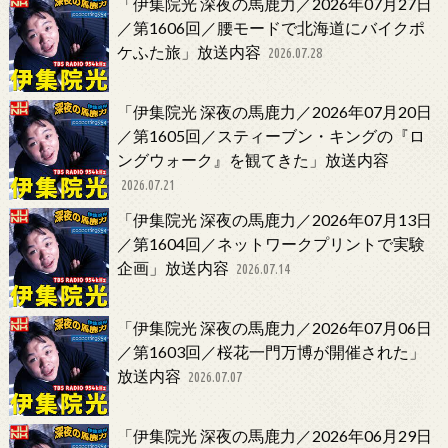
「伊集院光 深夜の馬鹿力／2026年07月27日
／第1606回／腰モードで北海道にバイクポ
ケふた旅」放送内容
2026.07.28
「伊集院光 深夜の馬鹿力／2026年07月20日
／第1605回／スティーブン・キングの『ロ
ングウォーク』を観てきた」放送内容
2026.07.21
「伊集院光 深夜の馬鹿力／2026年07月13日
／第1604回／ネットワークプリントで実験
企画」放送内容
2026.07.14
「伊集院光 深夜の馬鹿力／2026年07月06日
／第1603回／桜花一門万博が開催された」
放送内容
2026.07.07
「伊集院光 深夜の馬鹿力／2026年06月29日