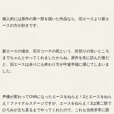
個人的には原作の第一部を描いた作品なら、旧エースより新エ
ースの方が好きです。
新エースの場合、宗方コーチの死という、区切りの良いところ
までちゃんとやってくれましたからね。原作を先に読んだ後だ
と、旧エースは余りにも終わり方が中途半端に感じてしまいま
した。
声優が変わってOVAになったエースをねらえ！2とエースをねら
え！ファイナルステージですが、エースをねらえ！2は第二部で
ひろみが立ち直るまでやってくれたので、これも当然非常に面