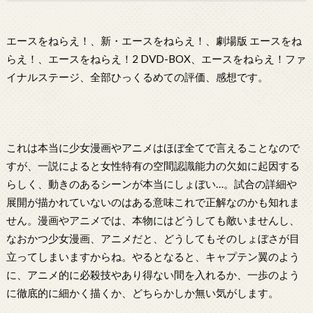
エースをねらえ！、新・エースをねらえ！、劇場版 エースをね
らえ！、エースをねらえ！2 DVD-BOX、エースをねらえ！ファ
イナルステージ、全部ひっくるめての評価、感想です。
これは本当に少女漫画やアニメはほぼ全てで言えることなので
すが、一説によると女性特有の空間認識能力の欠如に起因する
らしく、動きのあるシーンが本当にしょぼい…。試合の詳細や
展開が描かれていないのはある意味これで正解なのかも知れま
せん。漫画やアニメでは、本物にはどうしても敵いませんし、
なおかつ少女漫画、アニメだと、どうしてもそのしょぼさが目
立ってしまいますからね。やるとなると、キャプテン翼のよう
に、アニメ的に必殺技やあり得ない間を入れるか、一歩のよう
に徹底的に細かく描くか、どちらかしか無い気がします。