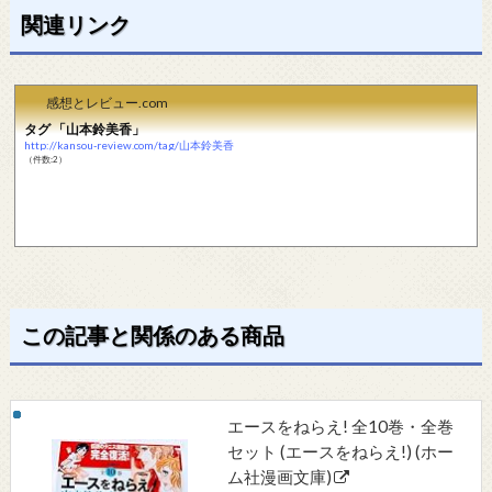
関連リンク
感想とレビュー.com
タグ 「山本鈴美香」
http://kansou-review.com/tag/山本鈴美香
（件数:2）
この記事と関係のある商品
エースをねらえ! 全10巻・全巻
セット (エースをねらえ!) (ホー
ム社漫画文庫)