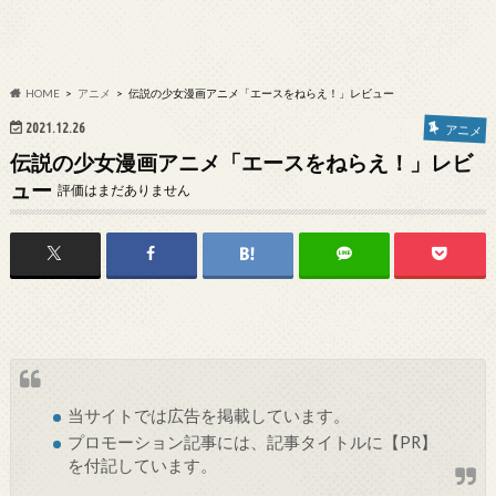
HOME
アニメ
伝説の少女漫画アニメ「エースをねらえ！」レビュー
2021.12.26
アニメ
伝説の少女漫画アニメ「エースをねらえ！」レビ
ュー
評価はまだありません
当サイトでは
広告
を掲載しています。
プロモーション記事には、記事タイトルに【PR】
を付記しています。