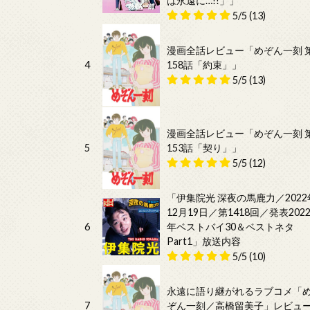
は永遠に…!!」」
5/5
(13)
漫画全話レビュー「めぞん一刻 
4
158話「約束」」
5/5
(13)
漫画全話レビュー「めぞん一刻 
5
153話「契り」」
5/5
(12)
「伊集院光 深夜の馬鹿力／2022
12月19日／第1418回／発表202
6
年ベストバイ30＆ベストネタ
Part1」放送内容
5/5
(10)
永遠に語り継がれるラブコメ「
7
ぞん一刻／高橋留美子」レビュ