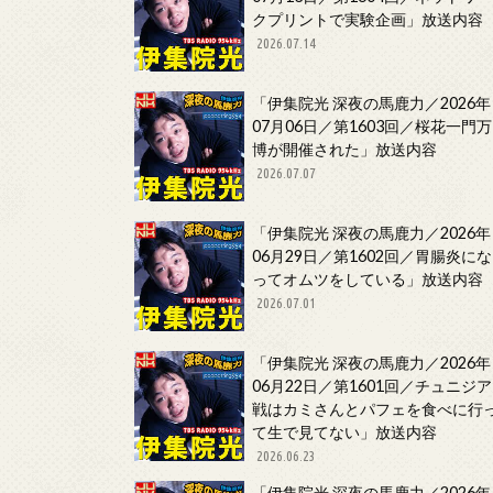
クプリントで実験企画」放送内容
2026.07.14
「伊集院光 深夜の馬鹿力／2026年
07月06日／第1603回／桜花一門万
博が開催された」放送内容
2026.07.07
「伊集院光 深夜の馬鹿力／2026年
06月29日／第1602回／胃腸炎にな
ってオムツをしている」放送内容
2026.07.01
「伊集院光 深夜の馬鹿力／2026年
06月22日／第1601回／チュニジア
戦はカミさんとパフェを食べに行
て生で見てない」放送内容
2026.06.23
「伊集院光 深夜の馬鹿力／2026年