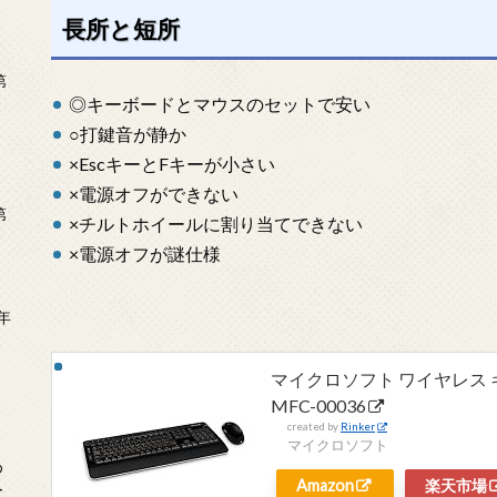
長所と短所
第
◎キーボードとマウスのセットで安い
○打鍵音が静か
×EscキーとFキーが小さい
×電源オフができない
第
×チルトホイールに割り当てできない
×電源オフが謎仕様
年
2
マイクロソフト ワイヤレス キーボー
MFC-00036
created by
Rinker
マイクロソフト
め
Amazon
楽天市場
ー