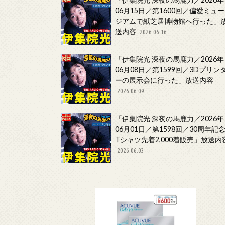
06月15日／第1600回／偏愛ミュー
ジアムで紙芝居博物館へ行った」
送内容
2026.06.16
「伊集院光 深夜の馬鹿力／2026年
06月08日／第1599回／3Dプリン
ーの展示会に行った」放送内容
2026.06.09
「伊集院光 深夜の馬鹿力／2026年
06月01日／第1598回／30周年記
Tシャツ先着2,000着販売」放送内
2026.06.03