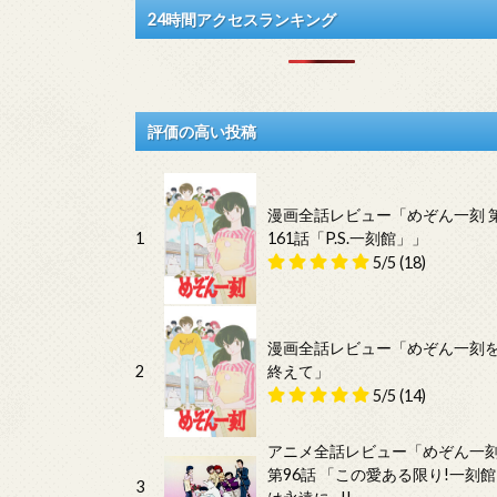
24時間アクセスランキング
評価の高い投稿
漫画全話レビュー「めぞん一刻 
1
161話「P.S.一刻館」」
5/5
(18)
漫画全話レビュー「めぞん一刻
2
終えて」
5/5
(14)
アニメ全話レビュー「めぞん一
第96話 「この愛ある限り!一刻館
3