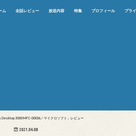
ーム
全話レビュー
放送内容
特集
プロフィール
プラ
めぞん一刻（漫画）
めぞん一刻（アニメ）
機動戦士ガンダム
ジョジョの奇妙な冒険 ダイヤモンド
寄生獣 セイの格率
この世の果てで恋を唄う少女YU-NO
この世の果てで恋を唄う少女YU-
江戸川乱歩の美女シリーズ＜中断＞
24 JAPAN＜中断＞
アメリカ横断ウルトラクイズ＜中断
稲垣早希のブログ旅＜中断＞
出川哲朗の充電させてもらえません
伊集院光 深夜の馬鹿力
ナインティナインのオールナイトニ
岡村隆史のオールナイトニッポン
ガンダム
めぞん一刻
バック・トゥ・ザ・フューチャー
は砕けない＜中断＞
NO（解説・考察）
＞
か？＜中断＞
ッポン
esktop 3000 MFC-00036／マイクロソフト」レビュー
2021.04.08