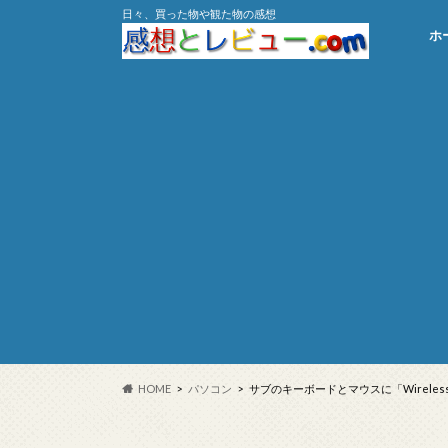
日々、買った物や観た物の感想
ホ
HOME
パソコン
サブのキーボードとマウスに「Wireless D