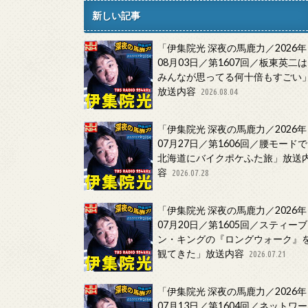
新しい記事
「伊集院光 深夜の馬鹿力／2026年
08月03日／第1607回／板東英二は
みんなが思ってる何十倍もすごい
放送内容
2026.08.04
「伊集院光 深夜の馬鹿力／2026年
07月27日／第1606回／腰モードで
北海道にバイクポケふた旅」放送
容
2026.07.28
「伊集院光 深夜の馬鹿力／2026年
07月20日／第1605回／スティーブ
ン・キングの『ロングウォーク』
観てきた」放送内容
2026.07.21
「伊集院光 深夜の馬鹿力／2026年
07月13日／第1604回／ネットワー