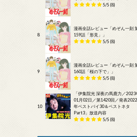
5/5
(8)
漫画全話レビュー「めぞん一刻 
8
159話「形見」」
5/5
(8)
漫画全話レビュー「めぞん一刻 
9
160話「桜の下で」」
5/5
(8)
「伊集院光 深夜の馬鹿力／2023
01月02日／第1420回／発表202
10
年ベストバイ30＆ベストネタ
Part3」放送内容
5/5
(8)