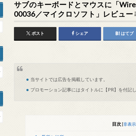
サブのキーボードとマウスに「Wireless D
00036／マイクロソフト」レビュー
ポスト
シェア
はてブ
当サイトでは
広告
を掲載しています。
プロモーション記事にはタイトルに【PR】を付記
目次
[
非表示