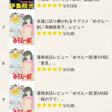
5/5
(10)
永遠に語り継がれるラブコメ「めぞん一
刻／高橋留美子」レビュー
7
5/5
(8)
漫画全話レビュー「めぞん一刻 第159話
「形見」」
8
5/5
(8)
漫画全話レビュー「めぞん一刻 第160話
「桜の下で」」
9
5/5
(8)