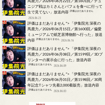
馬鹿力／2026年06月22日／第1601回／チュ
ニジア戦はカミさんとパフェを食べに行って
評価はまだありません
生で見てない」放送内容
2026.06.23
評価はまだありません
">
「伊集院光 深夜の
馬鹿力／2026年06月15日／第1600回／偏愛
ミュージアムで紙芝居博物館へ行った」放送
評価はまだありません
内容
2026.06.16
評価はまだありません
">
「伊集院光 深夜の
馬鹿力／2026年06月08日／第1599回／3Dプ
リンターの展示会に行った」放送内容
評価はまだありません
2026.06.09
評価はまだありません
">
「伊集院光 深夜の
馬鹿力／2026年06月01日／第1598回／30周
年記念Tシャツ先着2,000着販売」放送内容
評価はまだありません
2026.06.03