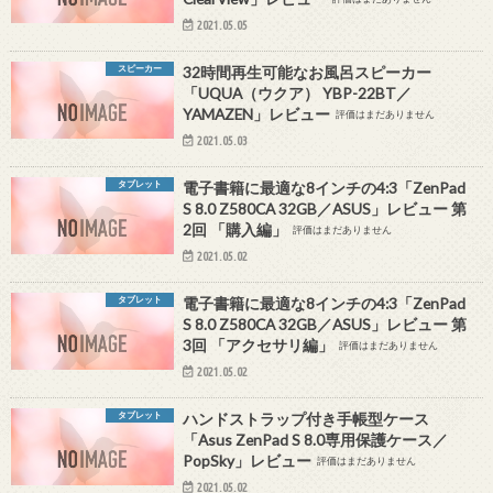
2021.05.05
スピーカー
32時間再生可能なお風呂スピーカー
「UQUA（ウクア） YBP-22BT／
YAMAZEN」レビュー
評価はまだありません
2021.05.03
タブレット
電子書籍に最適な8インチの4:3「ZenPad
S 8.0 Z580CA 32GB／ASUS」レビュー 第
2回 「購入編」
評価はまだありません
2021.05.02
タブレット
電子書籍に最適な8インチの4:3「ZenPad
S 8.0 Z580CA 32GB／ASUS」レビュー 第
3回 「アクセサリ編」
評価はまだありません
2021.05.02
タブレット
ハンドストラップ付き手帳型ケース
「Asus ZenPad S 8.0専用保護ケース／
PopSky」レビュー
評価はまだありません
2021.05.02