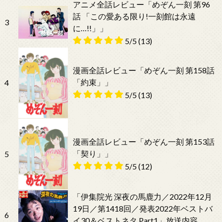
アニメ全話レビュー「めぞん一刻 第96
話 「この愛ある限り!一刻館は永遠
3
に…!!」」
5/5
(13)
漫画全話レビュー「めぞん一刻 第158話
「約束」」
4
5/5
(13)
漫画全話レビュー「めぞん一刻 第153話
「契り」」
5
5/5
(12)
「伊集院光 深夜の馬鹿力／2022年12月
19日／第1418回／発表2022年ベストバ
6
イ30＆ベストネタ Part1」放送内容