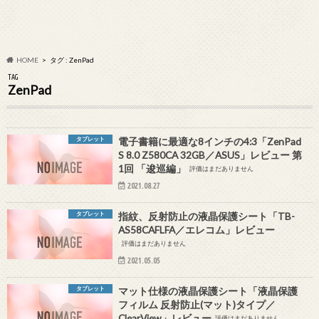
HOME
タグ : ZenPad
TAG
ZenPad
タブレット
電子書籍に最適な8インチの4:3「ZenPad
S 8.0 Z580CA 32GB／ASUS」レビュー 第
1回 「逡巡編」
評価はまだありません
2021.08.27
タブレット
指紋、反射防止の液晶保護シート「TB-
AS58CAFLFA／エレコム」レビュー
評価はまだありません
2021.05.05
タブレット
マット仕様の液晶保護シート「液晶保護
フィルム 反射防止(マット)タイプ／
ClearView」レビュー
評価はまだありません