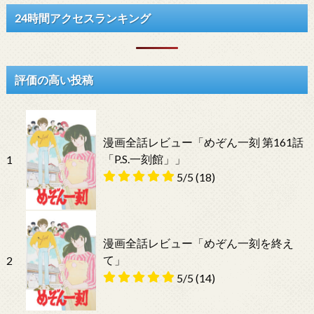
24時間アクセスランキング
評価の高い投稿
漫画全話レビュー「めぞん一刻 第161話
「P.S.一刻館」」
1
5/5
(18)
漫画全話レビュー「めぞん一刻を終え
て」
2
5/5
(14)