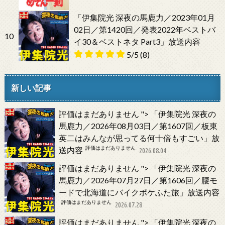
「伊集院光 深夜の馬鹿力／2023年01月
02日／第1420回／発表2022年ベストバ
10
イ30＆ベストネタ Part3」放送内容
5/5
(8)
新しい記事
評価はまだありません
">
「伊集院光 深夜の
馬鹿力／2026年08月03日／第1607回／板東
英二はみんなが思ってる何十倍もすごい」放
評価はまだありません
送内容
2026.08.04
評価はまだありません
">
「伊集院光 深夜の
馬鹿力／2026年07月27日／第1606回／腰モ
ードで北海道にバイクポケふた旅」放送内容
評価はまだありません
2026.07.28
評価はまだありません
">
「伊集院光 深夜の