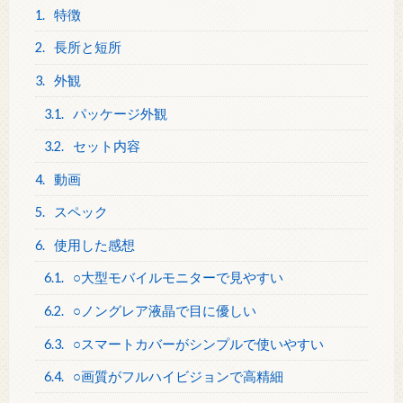
1.
特徴
2.
長所と短所
3.
外観
3.1.
パッケージ外観
3.2.
セット内容
4.
動画
5.
スペック
6.
使用した感想
6.1.
○大型モバイルモニターで見やすい
6.2.
○ノングレア液晶で目に優しい
6.3.
○スマートカバーがシンプルで使いやすい
6.4.
○画質がフルハイビジョンで高精細