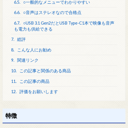
6.5.
○一般的なメニューでわかりやすい
6.6.
○音声はステレオなので合格点
6.7.
○USB 3.1 Gen2だとUSB Type-C1本で映像も音声
も電力も供給できる
7.
総評
8.
こんな人にお勧め
9.
関連リンク
10.
この記事と関係のある商品
11.
この記事の商品
12.
評価をお願いします
特徴