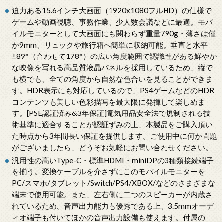
迫力ある15.6インチ大画面（1920x1080フルHD）の仕様で
ゲームや動画視聴、事務作業、少人数会議などに最適。モバ
イルモニターとして大画面にも関わらず重量790g・薄さは僅
か9mm、リュックや旅行箱へ簡単に収納可能。垂直と水平
±89°（合わせて178°）の広い角度範囲で認識性がある鮮やか
な映像を写れる高品質液晶パネルを採用しているため、縦で
も横でも、全ての角度から自然な色合いを見ることができま
す。HDR表示にも対応しているので、PS4ゲームなどのHDR
コンテンツも美しい色彩描写を最大限に発揮して楽しめま
す。[PSE認証済み&3年保証]電気用品安全法で規制される技
術基準に適合することが認証ずみの上、本製品をご購入頂い
た時点から3年間長い保証を提供します。ご使用中に何か問題
がございましたら、どうぞお気軽にお問い合わせください。
汎用性の高いType-C・標準HDMI・miniDPの3種類接続端子
を揃う。変換ケーブルを介さずにこのモバイルモニターを
PC/スマホ/タブレット/Switch/PS4/XBOX/などのさまざまな
端末で使用可能。また、左右側に二つのスピーカーが内蔵さ
れているため、音声出力能力も優秀である上、3.5mmオーデ
ィオ端子も付いてほかの音声出力設備も使えます。付属の