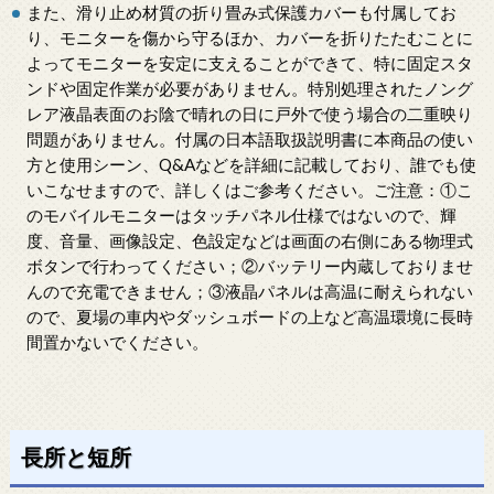
また、滑り止め材質の折り畳み式保護カバーも付属してお
り、モニターを傷から守るほか、カバーを折りたたむことに
よってモニターを安定に支えることができて、特に固定スタ
ンドや固定作業が必要がありません。特別処理されたノング
レア液晶表面のお陰で晴れの日に戸外で使う場合の二重映り
問題がありません。付属の日本語取扱説明書に本商品の使い
方と使用シーン、Q&Aなどを詳細に記載しており、誰でも使
いこなせますので、詳しくはご参考ください。ご注意：①こ
のモバイルモニターはタッチパネル仕様ではないので、輝
度、音量、画像設定、色設定などは画面の右側にある物理式
ボタンで行わってください；②バッテリー内蔵しておりませ
んので充電できません；③液晶パネルは高温に耐えられない
ので、夏場の車内やダッシュボードの上など高温環境に長時
間置かないでください。
長所と短所