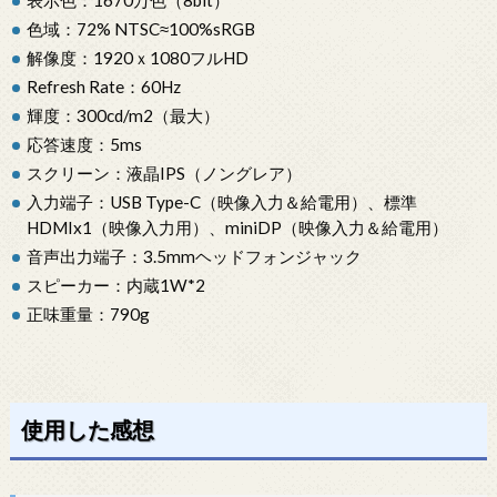
表示色：1670万色（8bit）
色域：72% NTSC≈100%sRGB
解像度：1920ｘ1080フルHD
Refresh Rate：60Hz
輝度：300cd/m2（最大）
応答速度：5ms
スクリーン：液晶IPS（ノングレア）
入力端子：USB Type-C（映像入力＆給電用）、標準
HDMIx1（映像入力用）、miniDP（映像入力＆給電用）
音声出力端子：3.5mmヘッドフォンジャック
スピーカー：内蔵1W*2
正味重量：790g
使用した感想