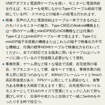
USBアダプタと電源用ケーブルを使い、モニターに電源供給
を行えば、モニターを使用しながらType-Cケーブル経由で接
続しているPC・スマホなどの端末への給電も行われます。
映像・音声の入力と電源供給はケーブル一本でできるのはこ
のモバイルモニターの魅力。Type-C対応のAndroid機種また
は一部のゲーム機とminiDP対応のiOS機種などは付属の
Type-CまたはminiDPケーブル一本で使えます。Type-Cと
miniDP端子非搭載の機種またはこれらの端子で映像出力不可
な機種は、付属の標準HDMIケーブルで映像出力を行わって
ください。全ての対応できる端末に用いるケーブルはパッケ
ージに揃っているので別途購入必要がなくて便利。
事務作業、ゲーム用など様々な場合で活躍。在宅使用の場
合、サブモニターとして横、縦モードで使え、事務作業の効
率上昇に役立つのみならず、60Hzのフレームレートと5msの
高応答速度があり、FPSゲーム用としても遅延がなく、衝撃
力ある映像を大画面で見えます！更に、出先使用のモバイル
モニターとして15.6のサイズで普通にリュックに入れて持ち
運びしやすく、出張中や友たちと出掛けて一緒にSwitchをや
ったりする時で役立つ。