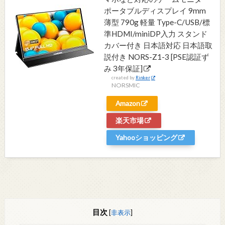
ポータブルディスプレイ 9mm
薄型 790g 軽量 Type-C/USB/標
準HDMI/miniDP入力 スタンド
カバー付き 日本語対応 日本語取
説付き NORS-Z1-3 [PSE認証ず
み 3年保証]
created by
Rinker
NORSMIC
Amazon
楽天市場
Yahooショッピング
目次
[
非表示
]