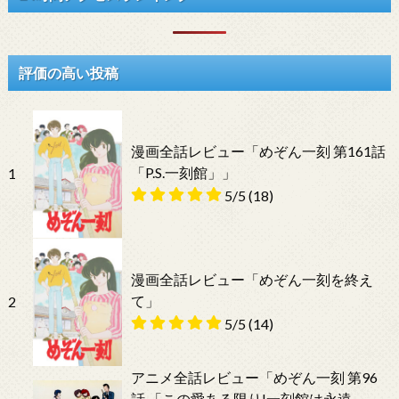
評価の高い投稿
漫画全話レビュー「めぞん一刻 第161話
「P.S.一刻館」」
1
5/5
(18)
漫画全話レビュー「めぞん一刻を終え
て」
2
5/5
(14)
アニメ全話レビュー「めぞん一刻 第96
話 「この愛ある限り!一刻館は永遠