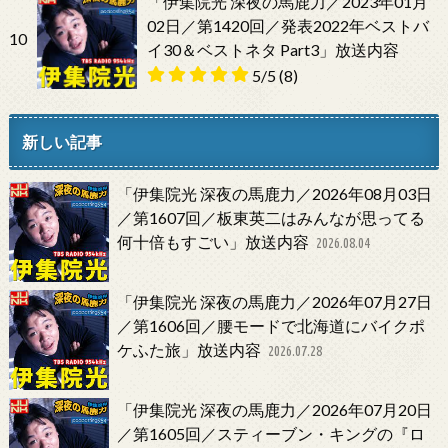
「伊集院光 深夜の馬鹿力／2023年01月
02日／第1420回／発表2022年ベストバ
10
イ30＆ベストネタ Part3」放送内容
5/5
(8)
新しい記事
「伊集院光 深夜の馬鹿力／2026年08月03日
／第1607回／板東英二はみんなが思ってる
何十倍もすごい」放送内容
2026.08.04
「伊集院光 深夜の馬鹿力／2026年07月27日
／第1606回／腰モードで北海道にバイクポ
ケふた旅」放送内容
2026.07.28
「伊集院光 深夜の馬鹿力／2026年07月20日
／第1605回／スティーブン・キングの『ロ