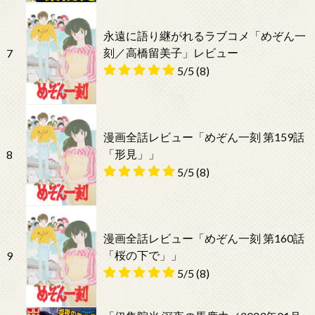
永遠に語り継がれるラブコメ「めぞん一
刻／高橋留美子」レビュー
7
5/5
(8)
漫画全話レビュー「めぞん一刻 第159話
「形見」」
8
5/5
(8)
漫画全話レビュー「めぞん一刻 第160話
「桜の下で」」
9
5/5
(8)