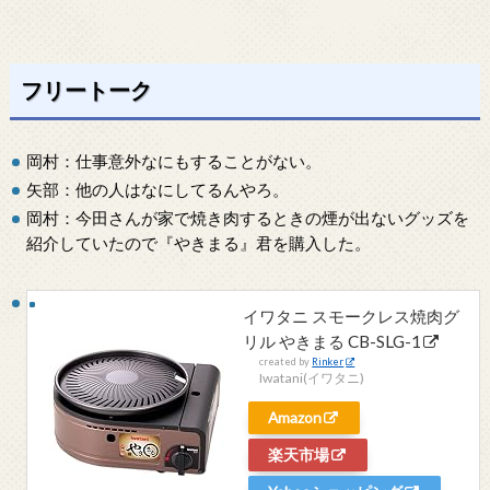
フリートーク
岡村：仕事意外なにもすることがない。
矢部：他の人はなにしてるんやろ。
岡村：今田さんが家で焼き肉するときの煙が出ないグッズを
紹介していたので『やきまる』君を購入した。
イワタニ スモークレス焼肉グ
リル やきまる CB-SLG-1
created by
Rinker
Iwatani(イワタニ)
Amazon
楽天市場