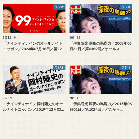
ラジオ
ラジオ
2024.7.19
2021.2.8
「ナインティナインのオールナイト
「伊集院光 深夜の馬鹿力／2003年03
ニッポン／2024年07月18日／第12…
月31日／第0389回／オールス…
ラジオ
ラジオ
2021.9.1
2021.4.16
「ナインティナイン 岡村隆史のオー
「伊集院光 深夜の馬鹿力／2015年06
ルナイトニッポン／2019年12月05…
月01日／第1024回／どこから…