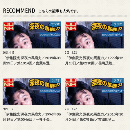
RECOMMEND
こちらの記事も人気です。
ラジオ
ラジオ
2021.4.15
2021.1.22
「伊集院光 深夜の馬鹿力／2015年03
「伊集院光 深夜の馬鹿力／1999年12
月23日／第1014回／言葉を選…
月13日／第0218回／長嶋茂雄…
ラジオ
ラジオ
2021.1.5
2021.3.22
「伊集院光 深夜の馬鹿力／1996年08
「伊集院光 深夜の馬鹿力／2010年10
月19日／第0046回／一攫千金…
月04日／第0781回／布団叩き…