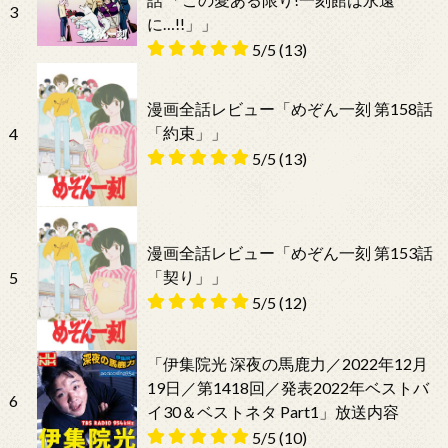
3
に…!!」」
5/5
(13)
漫画全話レビュー「めぞん一刻 第158話
「約束」」
4
5/5
(13)
漫画全話レビュー「めぞん一刻 第153話
「契り」」
5
5/5
(12)
「伊集院光 深夜の馬鹿力／2022年12月
19日／第1418回／発表2022年ベストバ
6
イ30＆ベストネタ Part1」放送内容
5/5
(10)