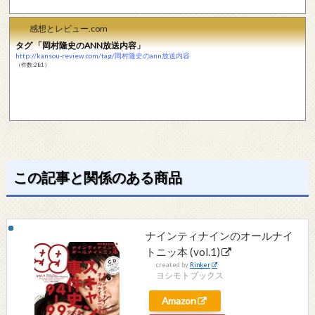
感想とレビュー.com
タグ 「岡村隆史のANN放送内容」
http://kansou-review.com/tag/岡村隆史のann放送内容
（件数:281）
この記事と関係のある商品
ナインティナインのオールナイ
トニッ本 (vol.1)
created by
Rinker
ヨシモトブックス
Amazon