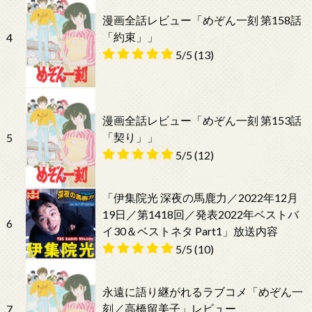
漫画全話レビュー「めぞん一刻 第158話
「約束」」
4
5/5
(13)
漫画全話レビュー「めぞん一刻 第153話
「契り」」
5
5/5
(12)
「伊集院光 深夜の馬鹿力／2022年12月
19日／第1418回／発表2022年ベストバ
6
イ30＆ベストネタ Part1」放送内容
5/5
(10)
永遠に語り継がれるラブコメ「めぞん一
刻／高橋留美子」レビュー
7