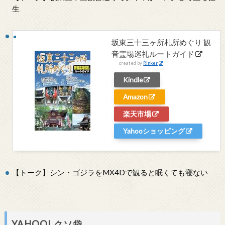
生
坂東三十三ヶ所札所めぐり 観
音霊場巡礼ルートガイド
created by
Rinker
Kindle
Amazon
楽天市場
Yahooショッピング
【トーク】シン・ゴジラをMX4Dで観ると眠くても寝ない
YAHOO! クソ袋