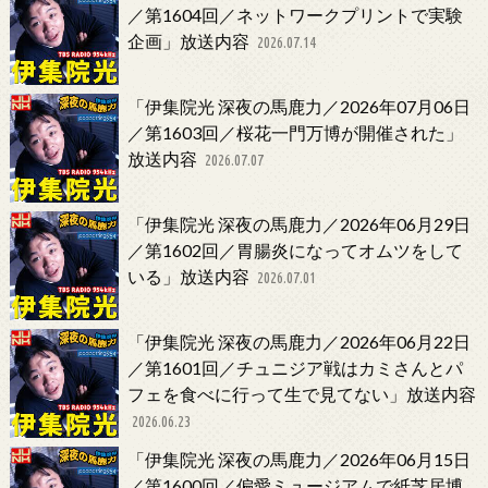
／第1604回／ネットワークプリントで実験
企画」放送内容
2026.07.14
「伊集院光 深夜の馬鹿力／2026年07月06日
／第1603回／桜花一門万博が開催された」
放送内容
2026.07.07
「伊集院光 深夜の馬鹿力／2026年06月29日
／第1602回／胃腸炎になってオムツをして
いる」放送内容
2026.07.01
「伊集院光 深夜の馬鹿力／2026年06月22日
／第1601回／チュニジア戦はカミさんとパ
フェを食べに行って生で見てない」放送内容
2026.06.23
「伊集院光 深夜の馬鹿力／2026年06月15日
／第1600回／偏愛ミュージアムで紙芝居博