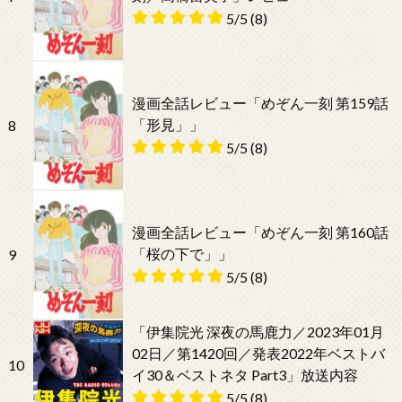
5/5
(8)
漫画全話レビュー「めぞん一刻 第159話
「形見」」
8
5/5
(8)
漫画全話レビュー「めぞん一刻 第160話
「桜の下で」」
9
5/5
(8)
「伊集院光 深夜の馬鹿力／2023年01月
02日／第1420回／発表2022年ベストバ
10
イ30＆ベストネタ Part3」放送内容
5/5
(8)