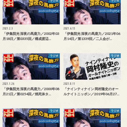
ラジオ
ラジオ
2021.2.3
2021.6.15
「伊集院光 深夜の馬鹿力／2002年03
「伊集院光 深夜の馬鹿力／2021年06
月18日／第0335回／構成渡辺…
月14日／第1339回／二人会が…
ラジオ
ラジオ
2021.1.26
2021.8.11
「伊集院光 深夜の馬鹿力／2000年08
「ナインティナイン 岡村隆史のオー
月21日／第0254回／焼死体タ…
ルナイトニッポン／2019年06月27…
ラジオ
ラジオ