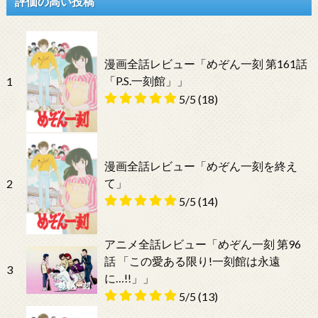
評価の高い投稿
漫画全話レビュー「めぞん一刻 第161話
「P.S.一刻館」」
1
5/5
(18)
漫画全話レビュー「めぞん一刻を終え
て」
2
5/5
(14)
アニメ全話レビュー「めぞん一刻 第96
話 「この愛ある限り!一刻館は永遠
3
に…!!」」
5/5
(13)