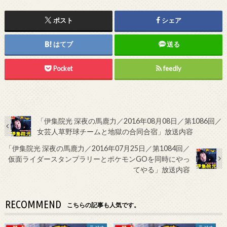
ポスト
シェア
はてブ
送る
Pocket
feedly
「伊集院光 深夜の馬鹿力／2016年08月08日／第1086回／
女芸人草野球チームと地獄の合同合宿」放送内容
「伊集院光 深夜の馬鹿力／2016年07月25日／第1084回／
仮面ライダースタンプラリーとポケモンGOを同時にやっ
てやる」放送内容
RECOMMEND
こちらの記事も人気です。