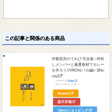
この記事と関係のある商品
伊集院光のてれび 完全版 ~仲良
しメンバーと厳選食材でカレー
を作ろう!/VRDK(バカ編)~ [Blu-
ray]
created by
Rinker
ポニーキャニオン
Amazon
楽天市場
Yahooショッピング