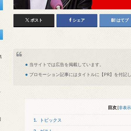
ポスト
シェア
はてブ
第
当サイトでは
広告
を掲載しています。
プロモーション記事にはタイトルに【PR】を付記
を
目次
[
非表示
刻
1.
トピックス