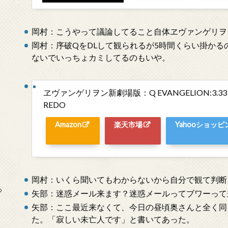
岡村：こうやって議論してること自体ヱヴァンゲリヲ
岡村：序破QをDLして観られるが5時間くらい掛か
ないでいっちょカミしてるのもいや。
ヱヴァンゲリヲン新劇場版：Q EVANGELION:3.33 Y
REDO
Amazon
楽天市場
Yahooショッピ
岡村：いくら聞いてもわからないから自分で観て判断
っ
矢部：迷惑メール来ます？迷惑メールってブワーって
矢部：ここ最近来なくて、今日の昼頃奥さんと全く同
た。「寂しい未亡人です」と書いてあった。