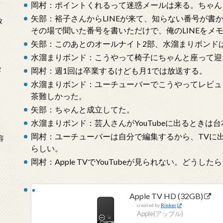
岡村：ポイントくれるって迷惑メールは来る。ちゃん
矢部：裕子さんからLINEが来て、知らない番号が書
放
その場で聞いた番号を書いただけで、俺のLINEをメ
矢部：このあとのオールナイト2部、水溜まりボンド
水溜まりボンド：こうやって椅子にちゃんと座って迎
タ
岡村：週1回は卒業するけども月1では放送する。
水溜まりボンド：ユーチューバーでこうやってレビュ
茶難しかった。
矢部：ちゃんと成立してた。
水溜まりボンド：芸人さんがYouTubeに出るとき
念
岡村：ユーチューバーは自分で編集するから、TVに
容
らしい。
岡村：Apple TVでYouTubeが見られない。どうし
Apple TV HD (32GB)
created by
Rinker
Apple(アップル)