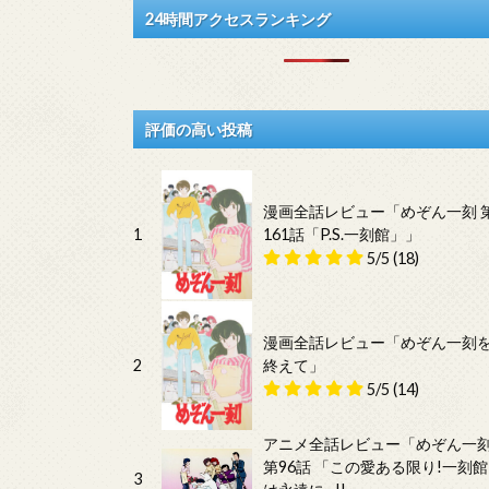
24時間アクセスランキング
評価の高い投稿
漫画全話レビュー「めぞん一刻 
1
161話「P.S.一刻館」」
5/5
(18)
漫画全話レビュー「めぞん一刻
2
終えて」
5/5
(14)
アニメ全話レビュー「めぞん一
第96話 「この愛ある限り!一刻館
3