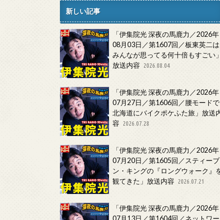
新しい記事
「伊集院光 深夜の馬鹿力／2026年
08月03日／第1607回／板東英二は
みんなが思ってる何十倍もすごい
放送内容
2026.08.04
「伊集院光 深夜の馬鹿力／2026年
07月27日／第1606回／腰モードで
北海道にバイクポケふた旅」放送
容
2026.07.28
「伊集院光 深夜の馬鹿力／2026年
07月20日／第1605回／スティーブ
ン・キングの『ロングウォーク』
観てきた」放送内容
2026.07.21
「伊集院光 深夜の馬鹿力／2026年
07月13日／第1604回／ネットワー