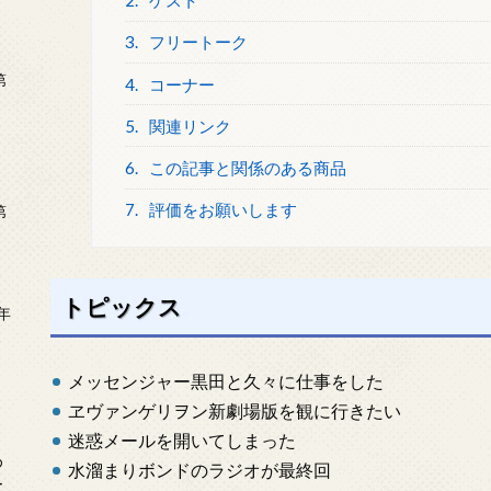
2.
ゲスト
3.
フリートーク
第
4.
コーナー
5.
関連リンク
6.
この記事と関係のある商品
7.
評価をお願いします
第
トピックス
年
2
メッセンジャー黒田と久々に仕事をした
ヱヴァンゲリヲン新劇場版を観に行きたい
迷惑メールを開いてしまった
め
水溜まりボンドのラジオが最終回
ー