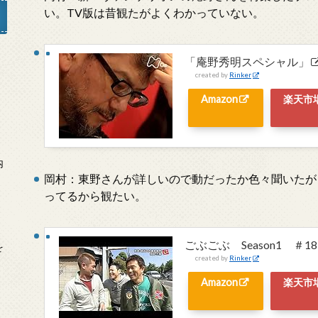
い。TV版は昔観たがよくわかっていない。
「庵野秀明スペシャル」
created by
Rinker
」
Amazon
楽天市
内
岡村：東野さんが詳しいので動だったか色々聞いたが
ってるから観たい。
ごぶごぶ Season1 ＃
を
created by
Rinker
Amazon
楽天市