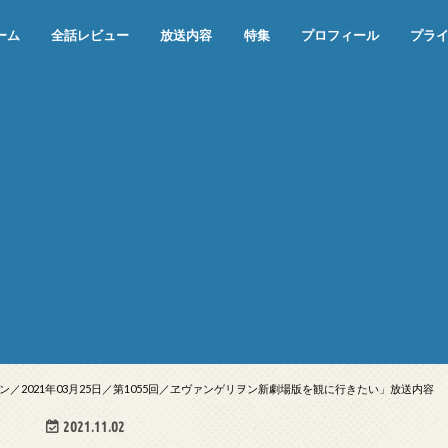
ーム
全話レビュー
放送内容
特集
プロフィール
プラ
めぞん一刻（漫画）
めぞん一刻（アニメ）
機動戦士ガンダム
ジョジョの奇妙な冒険 ダイヤモンド
寄生獣 セイの格率
この世の果てで恋を唄う少女YU-NO
この世の果てで恋を唄う少女YU-
江戸川乱歩の美女シリーズ＜中断＞
24 JAPAN＜中断＞
アメリカ横断ウルトラクイズ＜中断
稲垣早希のブログ旅＜中断＞
出川哲朗の充電させてもらえません
伊集院光 深夜の馬鹿力
ナインティナインのオールナイトニ
岡村隆史のオールナイトニッポン
ガンダム
めぞん一刻
バック・トゥ・ザ・フューチャー
は砕けない＜中断＞
NO（解説・考察）
＞
か？＜中断＞
ッポン
／2021年03月25日／第1055回／ヱヴァンゲリヲン新劇場版を観に行きたい」放送内容
2021.11.02