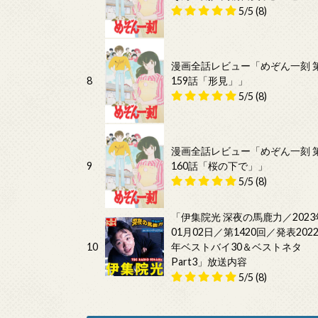
5/5
(8)
漫画全話レビュー「めぞん一刻 
8
159話「形見」」
5/5
(8)
漫画全話レビュー「めぞん一刻 
9
160話「桜の下で」」
5/5
(8)
「伊集院光 深夜の馬鹿力／2023
01月02日／第1420回／発表202
10
年ベストバイ30＆ベストネタ
Part3」放送内容
5/5
(8)