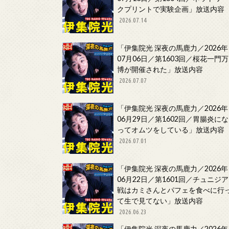
クプリントで実験企画」放送内容
2026.07.14
「伊集院光 深夜の馬鹿力／2026年
07月06日／第1603回／桜花一門万
博が開催された」放送内容
2026.07.07
「伊集院光 深夜の馬鹿力／2026年
06月29日／第1602回／胃腸炎にな
ってオムツをしている」放送内容
2026.07.01
「伊集院光 深夜の馬鹿力／2026年
06月22日／第1601回／チュニジア
戦はカミさんとパフェを食べに行
て生で見てない」放送内容
2026.06.23
「伊集院光 深夜の馬鹿力／2026年