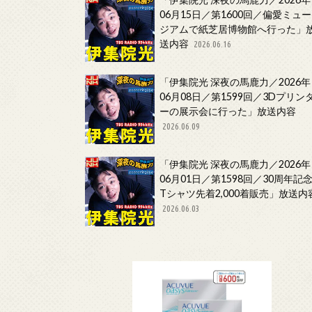
06月15日／第1600回／偏愛ミュー
ジアムで紙芝居博物館へ行った」
送内容
2026.06.16
「伊集院光 深夜の馬鹿力／2026年
06月08日／第1599回／3Dプリン
ーの展示会に行った」放送内容
2026.06.09
「伊集院光 深夜の馬鹿力／2026年
06月01日／第1598回／30周年記
Tシャツ先着2,000着販売」放送内
2026.06.03