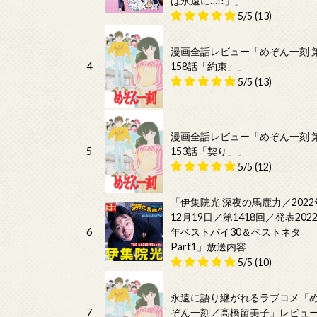
は永遠に…!!」」
5/5
(13)
漫画全話レビュー「めぞん一刻 
4
158話「約束」」
5/5
(13)
漫画全話レビュー「めぞん一刻 
5
153話「契り」」
5/5
(12)
「伊集院光 深夜の馬鹿力／2022
12月19日／第1418回／発表202
6
年ベストバイ30＆ベストネタ
Part1」放送内容
5/5
(10)
永遠に語り継がれるラブコメ「
7
ぞん一刻／高橋留美子」レビュ