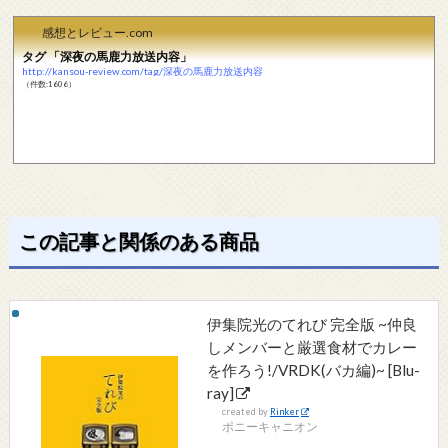
感想とレビュー.com
タグ 「深夜の馬鹿力放送内容」
http://kansou-review.com/tag/深夜の馬鹿力放送内容
（件数:1606）
この記事と関係のある商品
伊集院光のてれび 完全版 ~仲良
しメンバーと厳選食材でカレー
を作ろう!/VRDK(バカ編)~ [Blu-
ray]
created by
Rinker
ポニーキャニオン