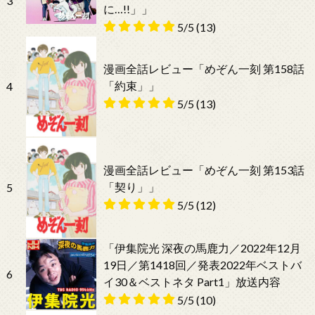
3
に…!!」」
5/5
(13)
漫画全話レビュー「めぞん一刻 第158話
「約束」」
4
5/5
(13)
漫画全話レビュー「めぞん一刻 第153話
「契り」」
5
5/5
(12)
「伊集院光 深夜の馬鹿力／2022年12月
19日／第1418回／発表2022年ベストバ
6
イ30＆ベストネタ Part1」放送内容
5/5
(10)