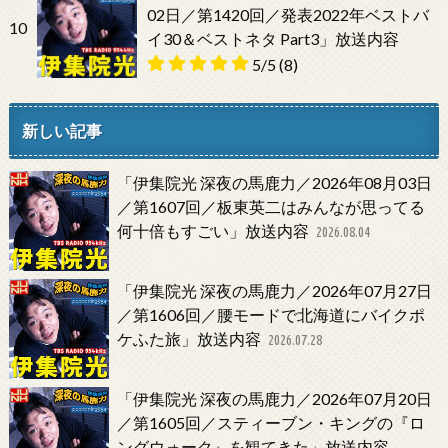
02日／第1420回／発表2022年ベストバ
10
イ30＆ベストネタ Part3」放送内容
5/5
(8)
新しい記事
「伊集院光 深夜の馬鹿力／2026年08月03日
／第1607回／板東英二はみんなが思ってる
何十倍もすごい」放送内容
2026.08.04
「伊集院光 深夜の馬鹿力／2026年07月27日
／第1606回／腰モードで北海道にバイクポ
ケふた旅」放送内容
2026.07.28
「伊集院光 深夜の馬鹿力／2026年07月20日
／第1605回／スティーブン・キングの『ロ
ングウォーク』を観てきた」放送内容