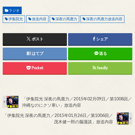
ラジオ
伊集院光
放送内容
深夜の馬鹿力
深夜の馬鹿力放送内容
ポスト
シェア
はてブ
送る
Pocket
feedly
「伊集院光 深夜の馬鹿力／2015年02月09日／第1008回／
沖縄なのにクソ寒い」放送内容
「伊集院光 深夜の馬鹿力／2015年01月26日／第1006回／
茂木健一郎の脳漫談」放送内容