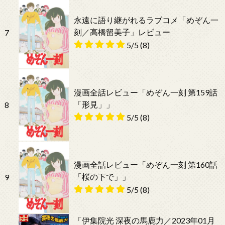
永遠に語り継がれるラブコメ「めぞん一
刻／高橋留美子」レビュー
7
5/5
(8)
漫画全話レビュー「めぞん一刻 第159話
「形見」」
8
5/5
(8)
漫画全話レビュー「めぞん一刻 第160話
「桜の下で」」
9
5/5
(8)
「伊集院光 深夜の馬鹿力／2023年01月