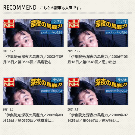
RECOMMEND
こちらの記事も人気です。
ラジオ
ラジオ
2021.2.22
2021.2.25
「伊集院光 深夜の馬鹿力／2005年09
「伊集院光 深夜の馬鹿力／2006年03
月05日／第0516回／馬鹿歌を…
月13日／第0543回／思い出は…
ラジオ
ラジオ
2021.2.3
2021.3.11
「伊集院光 深夜の馬鹿力／2002年03
「伊集院光 深夜の馬鹿力／2008年07
月18日／第0335回／構成渡辺…
月28日／第0667回／体が痒い…