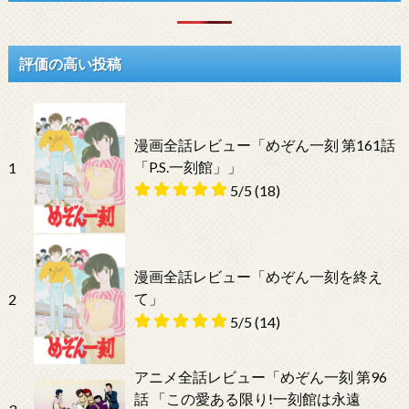
評価の高い投稿
漫画全話レビュー「めぞん一刻 第161話
「P.S.一刻館」」
1
5/5
(18)
漫画全話レビュー「めぞん一刻を終え
て」
2
5/5
(14)
アニメ全話レビュー「めぞん一刻 第96
話 「この愛ある限り!一刻館は永遠