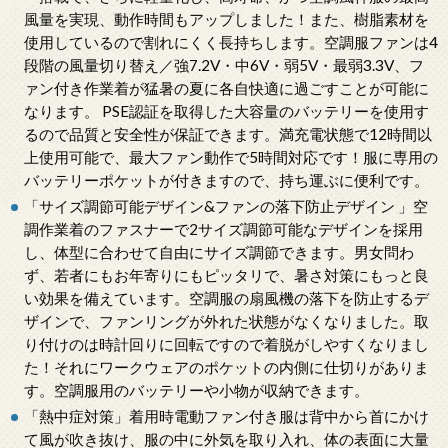
風量を実現、動作時間もアップしました！また、樹脂素材を
使用しているので割れにくく長持ちします。空調服ファンは4
段階の風量切り替え／強7.2V・中6V・弱5V・最弱3.3V、フ
ァン付き作業着が猛暑の夏に各自快適に過ごすことが可能に
なります。 PSE認証を取得した大容量のバッテリーを使用す
るので品質と安全性が保証できます。満充電状態で12時間以
上使用可能で、最大ファン動作で5時間対応です！服に専用の
バッテリーポケットが付きますので、持ち運ぶに便利です。
「サイズ調節可能デザイン&ファンの落下防止デザイン 」空
調作業着のファスナーで2サイズ調節可能なデザインを採用
し、体型に合わせて自由にサイズ調節できます。男女問わ
ず、若者にもお年寄りにもピッタリで、暑さ対策にもっと良
い効果を備えています。空調服の扇風機の落下を防止するデ
ザインで、ファンリングが外れた状態がなくなりました。取
り付けのは時計回りに回転ですので着脱がしやすくなりまし
た！それにワークウェアのポケットの内側に仕切りがありま
す。空調服用のバッテリーや小物が収納できます。
「熱中症対策」着用時電動ファン付き服は背中から首にかけ
て風が吹き抜け、服の中に外気を取り入れ、体の表面に大量