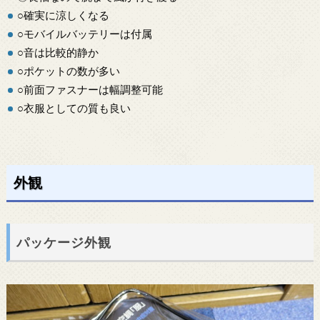
○確実に涼しくなる
○モバイルバッテリーは付属
○音は比較的静か
○ポケットの数が多い
○前面ファスナーは幅調整可能
○衣服としての質も良い
外観
パッケージ外観