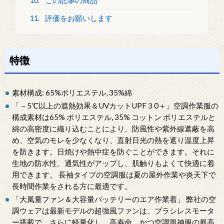
10.
この記事の商品
11.
評価をお願いします
特徴
素材構成: 65%ポリエステル, 35%綿
「－5℃以上の遮熱効果＆UVカットUPF３0＋」空調作業服の
構成素材は65% ポリエステル, 35% コットン ポリエステルと
綿の高密度に織り込むことにより、防風性や紫外線遮蔽を高
め、空気のモレを少なくなり、直射日光の熱を遮り温度上昇
を防きます。日焼けや熱中症を防ぐことができます。それに
生地の防水性、通気性がアップし、肌触りもよくて快適に着
用できます。 長袖タイプの空調服は夏の屋外作業や炎天下で
長時間作業をされる方に最適です。
「大風量ファン＆大容量バッテリーのエア作業着」 弊社の空
調ウェアは最新モデルの超強風ファンは、ブラシレスモータ
ー搭載で、さらに軽量化し、高寿命、かつ空調風神服の最高