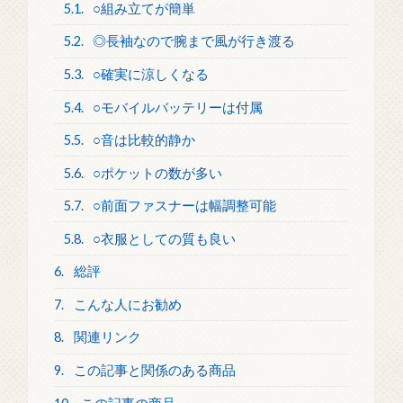
5.1.
○組み立てが簡単
5.2.
◎長袖なので腕まで風が行き渡る
5.3.
○確実に涼しくなる
5.4.
○モバイルバッテリーは付属
5.5.
○音は比較的静か
5.6.
○ポケットの数が多い
5.7.
○前面ファスナーは幅調整可能
5.8.
○衣服としての質も良い
6.
総評
7.
こんな人にお勧め
8.
関連リンク
9.
この記事と関係のある商品