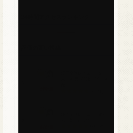
24時間アクセスランキング
評価の高い投稿
漫画全話レビュー「めぞ
ん一刻 第161話「P.S.一刻
1
館」」
5/5
(18)
漫画全話レビュー「めぞ
ん一刻を終えて」
2
5/5
(14)