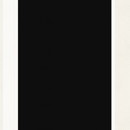
アニメ全話レビュー「め
ぞん一刻 第96話 「この愛
3
ある限り!一刻館は永遠
に…!!」」
5/5
(13)
漫画全話レビュー「めぞ
ん一刻 第158話「約
4
束」」
5/5
(13)
漫画全話レビュー「めぞ
ん一刻 第153話「契
5
り」」
5/5
(12)
「伊集院光 深夜の馬鹿力
／2022年12月19日／第