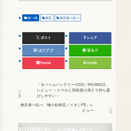
ーになるメールサーバー以下になります。 @foxmail.com 上
記メールサーバーをお使いで、こちらから返信がない場合、
他のメールサーバー、メールアドレスから連絡をお願いしま
食べ物
納豆
納豆食べ比べ
す。 レビュー依頼
ポスト
シェア
はてブ
送る
Pocket
feedly
「モバイルバッテリー1032／MOXNICE」
レビュー ～スマホと同程度の薄さで持ち運
びしやすい～
納豆食べ比べ「極小粒納豆／イオンPB」レ
ビュー
RECOMMEND
こちらの記事も人気です。