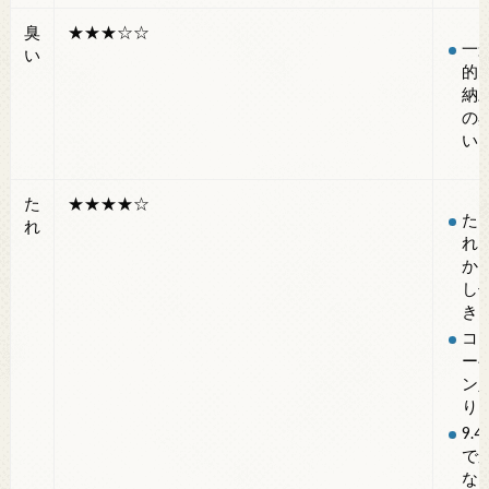
臭
★★★☆☆
一
い
的
納
の
い
た
★★★★☆
た
れ
れ
か
し
き
コ
ー
ン
り
9.4
で
な