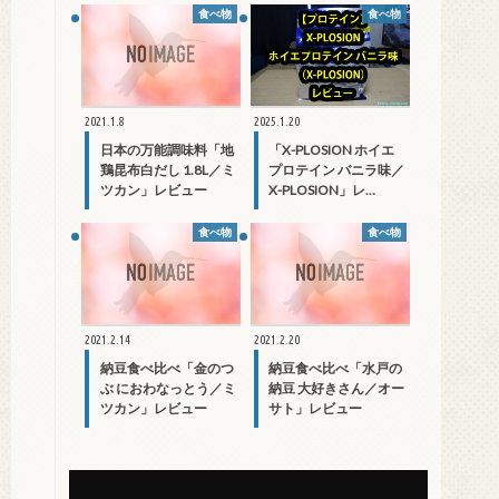
食べ物
食べ物
2021.1.8
2025.1.20
日本の万能調味料「地
「X-PLOSION ホイエ
鶏昆布白だし 1.8L／ミ
プロテイン バニラ味／
ツカン」レビュー
X-PLOSION」レ…
食べ物
食べ物
2021.2.14
2021.2.20
納豆食べ比べ「金のつ
納豆食べ比べ「水戸の
ぶ におわなっとう／ミ
納豆 大好きさん／オー
ツカン」レビュー
サト」レビュー