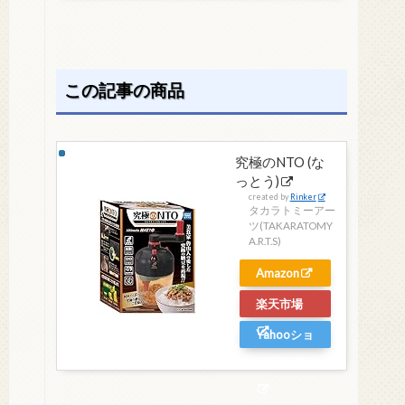
この記事の商品
究極のNTO (な
っとう)
created by
Rinker
タカラトミーアー
ツ(TAKARATOMY
A.R.T.S)
Amazon
楽天市場
Yahooショ
ッピング