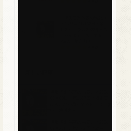
5/5
(8)
「伊集院光 深夜の馬鹿力
／2023年01月02日／第
1420回／発表2022年ベス
10
トバイ30＆ベストネタ
Part3」放送内容
5/5
(8)
新しい記事
「伊集院光 深夜の馬鹿力／2026
年08月03日／第1607回／板東英
二はみんなが思ってる何十倍もす
ごい」放送内容
2026.08.04
「伊集院光 深夜の馬鹿力／2026
年07月27日／第1606回／腰モー