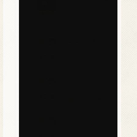
1418回／発表2022年ベス
6
トバイ30＆ベストネタ
Part1」放送内容
5/5
(10)
永遠に語り継がれるラブ
コメ「めぞん一刻／高橋
7
留美子」レビュー
5/5
(8)
漫画全話レビュー「めぞ
ん一刻 第159話「形
8
見」」
5/5
(8)
漫画全話レビュー「めぞ
ん一刻 第160話「桜の下
9
で」」