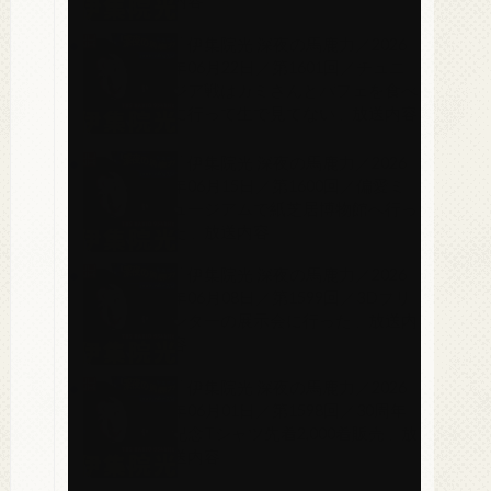
内容
2026.07.01
「伊集院光 深夜の馬鹿力／2026
年06月22日／第1601回／チュニ
ジア戦はカミさんとパフェを食べ
に行って生で見てない」放送内容
2026.06.23
「伊集院光 深夜の馬鹿力／2026
年06月15日／第1600回／偏愛ミ
ュージアムで紙芝居博物館へ行っ
た」放送内容
2026.06.16
「伊集院光 深夜の馬鹿力／2026
年06月08日／第1599回／3Dプリ
ンターの展示会に行った」放送内
容
2026.06.09
「伊集院光 深夜の馬鹿力／2026
年06月01日／第1598回／30周年
記念Tシャツ先着2,000着販売」放
送内容
2026.06.03