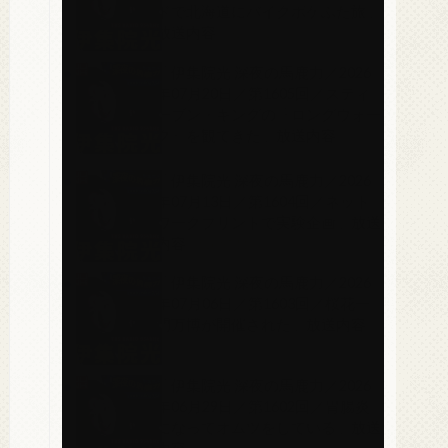
ドで北海道にバイクポケふた旅」
放送内容
2026.07.28
「伊集院光 深夜の馬鹿力／2026
年07月20日／第1605回／スティ
ーブン・キングの『ロングウォー
ク』を観てきた」放送内容
2026.07.21
「伊集院光 深夜の馬鹿力／2026
年07月13日／第1604回／ネット
ワークプリントで実験企画」放送
内容
2026.07.14
「伊集院光 深夜の馬鹿力／2026
年07月06日／第1603回／桜花一
門万博が開催された」放送内容
2026.07.07
「伊集院光 深夜の馬鹿力／2026
年06月29日／第1602回／胃腸炎
になってオムツをしている」放送