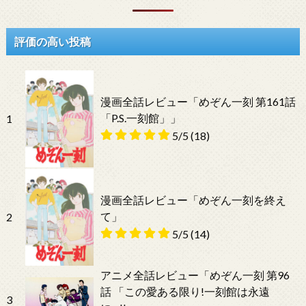
評価の高い投稿
漫画全話レビュー「めぞん一刻 第161話
「P.S.一刻館」」
1
5/5
(18)
漫画全話レビュー「めぞん一刻を終え
て」
2
5/5
(14)
アニメ全話レビュー「めぞん一刻 第96
話 「この愛ある限り!一刻館は永遠
3