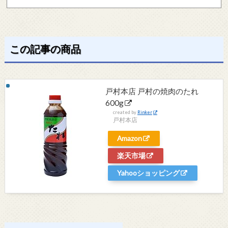
この記事の商品
戸村本店 戸村の焼肉のたれ
600g
created by
Rinker
戸村本店
Amazon
楽天市場
Yahooショッピング