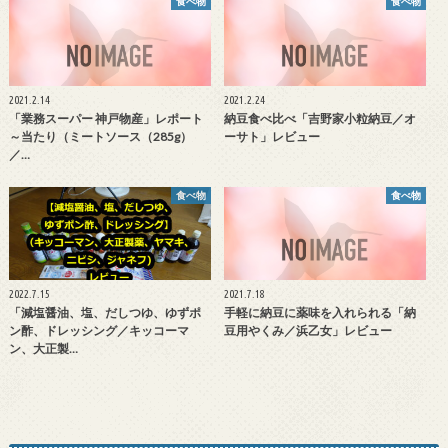
食べ物
食べ物
2021.2.14
2021.2.24
「業務スーパー 神戸物産」レポート
納豆食べ比べ「吉野家小粒納豆／オ
～当たり（ミートソース（285g）
ーサト」レビュー
／…
食べ物
食べ物
2022.7.15
2021.7.18
「減塩醤油、塩、だしつゆ、ゆずポ
手軽に納豆に薬味を入れられる「納
ン酢、ドレッシング／キッコーマ
豆用やくみ／浜乙女」レビュー
ン、大正製…