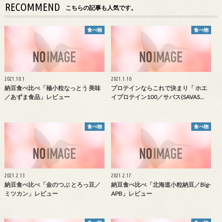
RECOMMEND
こちらの記事も人気です。
食べ物
食べ物
2021.10.1
2021.1.10
納豆食べ比べ「極小粒なっとう 美味
プロテインならこれで決まり「 ホエ
／あずま食品」レビュー
イプロテイン100／サバス(SAVAS…
食べ物
食べ物
2021.2.13
2021.2.17
納豆食べ比べ「金のつぶ とろっ豆／
納豆食べ比べ「北海道小粒納豆／Big-
ミツカン」レビュー
APB」レビュー