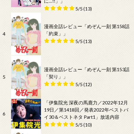
に…!!」」
5/5
(13)
漫画全話レビュー「めぞん一刻 第158話
「約束」」
4
5/5
(13)
漫画全話レビュー「めぞん一刻 第153話
「契り」」
5
5/5
(12)
「伊集院光 深夜の馬鹿力／2022年12月
19日／第1418回／発表2022年ベストバ
6
イ30＆ベストネタ Part1」放送内容
5/5
(10)