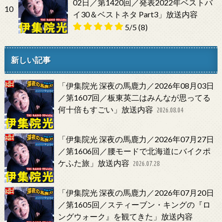
02日／第1420回／発表2022年ベストバ
10
イ30＆ベストネタ Part3」放送内容
5/5
(8)
新しい記事
「伊集院光 深夜の馬鹿力／2026年08月03日
／第1607回／板東英二はみんなが思ってる
何十倍もすごい」放送内容
2026.08.04
「伊集院光 深夜の馬鹿力／2026年07月27日
／第1606回／腰モードで北海道にバイクポ
ケふた旅」放送内容
2026.07.28
「伊集院光 深夜の馬鹿力／2026年07月20日
／第1605回／スティーブン・キングの『ロ
ングウォーク』を観てきた」放送内容