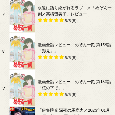
永遠に語り継がれるラブコメ「めぞん一
刻／高橋留美子」レビュー
7
5/5
(8)
漫画全話レビュー「めぞん一刻 第159話
「形見」」
8
5/5
(8)
漫画全話レビュー「めぞん一刻 第160話
「桜の下で」」
9
5/5
(8)
「伊集院光 深夜の馬鹿力／2023年01月