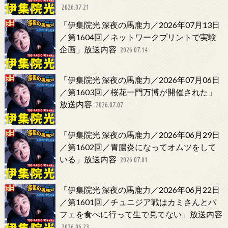
2026.07.21
「伊集院光 深夜の馬鹿力／2026年07月13日
／第1604回／ネットワークプリントで実験
企画」放送内容
2026.07.14
「伊集院光 深夜の馬鹿力／2026年07月06日
／第1603回／桜花一門万博が開催された」
放送内容
2026.07.07
「伊集院光 深夜の馬鹿力／2026年06月29日
／第1602回／胃腸炎になってオムツをして
いる」放送内容
2026.07.01
「伊集院光 深夜の馬鹿力／2026年06月22日
／第1601回／チュニジア戦はカミさんとパ
フェを食べに行って生で見てない」放送内容
2026.06.23