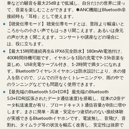
車などの騒音を最大25dBまで低減し、自分だけの世界に浸っ
て、音楽を楽しむことができます。✽ANC機能はBluetooth非
接続時も「耳栓」として使えます。
【聴覚伝導モード】 聴覚伝導モードとは、普段より幅遠いと
ころからの小さい声でもはっきり聞こえます。あるいは身元
の声が大きく聞こえます。コンサートや講座などの場合に
は、役に立ちます。
【最大15時間連続再生& IPX6完全防水】180mAh電池付け、
400時間待機可能です。イヤホンを1回の充電で9-15h音楽を
楽しめ、USB充電ケーブル付き、1-2時間で満タンになれま
す。Bluetoothワイヤレスイヤホンは防水設計により、水の侵
入を防ぐので、ジムでの汗をかくトレーニングや、雨の中で
のランニングなどでも問題なく使用できます。
【最先端のBluetooth 5.0+EDR】 最先端のBluetooth
5.0+EDR(拡張されたデータ通信速度)を搭載し、従来の2倍デ
ータ転送速度が有り、ブロードキャスト通信容量が8倍に増や
します。まさに簡単・高速・安定かつ途切れのない接続体験
が実感できるBluetoothイヤホンです。電波無し、音飛び、音
割れ、タイムラグ等の状況を幅広く改善し、安定性は抜群で