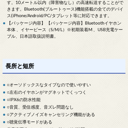
す。10メートル以内（障害物なし）の高速転送することがで
きます。Bluetooth(ブルートゥース)機能搭載の全てのデバイ
ス(iPhone/Android/PC/タブレット等に対応できます。
【バッケージ内容】 【パッケージ内容】Bluetoothイヤホン
本体 、イヤーピース（S/M/L）※初期装着M 、USB充電ケー
ブル、日本語取扱説明書。
長所と短所
○オーソドックスなタイプなので使いやすい
○左右のイヤホンがマグネットでくっつく
○IPX6の防水性能
○音質、受信感度、音ズレ問題なし
○アクティブノイズキャンセリング機能がある
○聴覚伝導モードがある