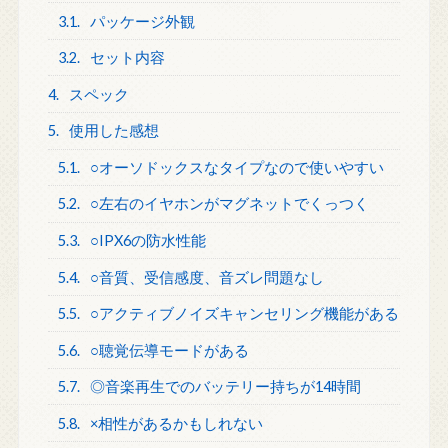
3.1.
パッケージ外観
3.2.
セット内容
4.
スペック
5.
使用した感想
5.1.
○オーソドックスなタイプなので使いやすい
5.2.
○左右のイヤホンがマグネットでくっつく
5.3.
○IPX6の防水性能
5.4.
○音質、受信感度、音ズレ問題なし
5.5.
○アクティブノイズキャンセリング機能がある
5.6.
○聴覚伝導モードがある
5.7.
◎音楽再生でのバッテリー持ちが14時間
5.8.
×相性があるかもしれない