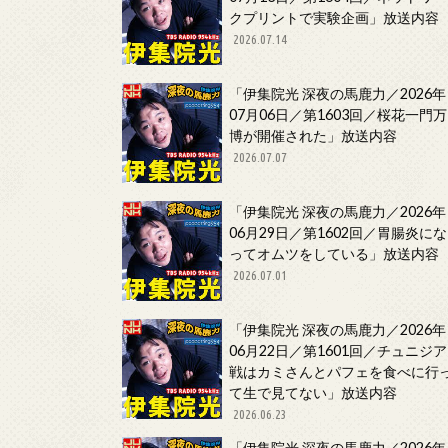
クプリントで実験企画」放送内容
2026.07.14
「伊集院光 深夜の馬鹿力／2026年
07月06日／第1603回／桜花一門万
博が開催された」放送内容
2026.07.07
「伊集院光 深夜の馬鹿力／2026年
06月29日／第1602回／胃腸炎にな
ってオムツをしている」放送内容
2026.07.01
「伊集院光 深夜の馬鹿力／2026年
06月22日／第1601回／チュニジア
戦はカミさんとパフェを食べに行
て生で見てない」放送内容
2026.06.23
「伊集院光 深夜の馬鹿力／2026年