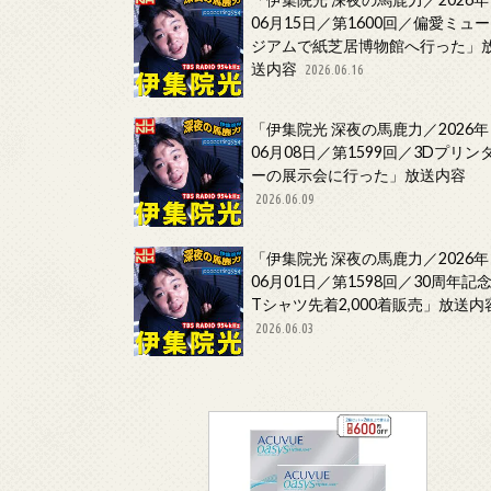
06月15日／第1600回／偏愛ミュー
ジアムで紙芝居博物館へ行った」
送内容
2026.06.16
「伊集院光 深夜の馬鹿力／2026年
06月08日／第1599回／3Dプリン
ーの展示会に行った」放送内容
2026.06.09
「伊集院光 深夜の馬鹿力／2026年
06月01日／第1598回／30周年記
Tシャツ先着2,000着販売」放送内
2026.06.03