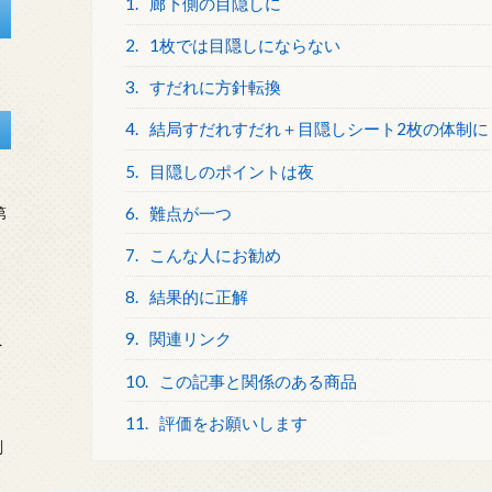
1.
廊下側の目隠しに
2.
1枚では目隠しにならない
3.
すだれに方針転換
4.
結局すだれすだれ＋目隠しシート2枚の体制に
5.
目隠しのポイントは夜
6.
難点が一つ
第
7.
こんな人にお勧め
8.
結果的に正解
9.
関連リンク
を
10.
この記事と関係のある商品
11.
評価をお願いします
刻