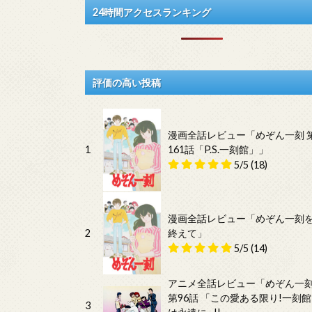
24時間アクセスランキング
評価の高い投稿
漫画全話レビュー「めぞん一刻 
1
161話「P.S.一刻館」」
5/5
(18)
漫画全話レビュー「めぞん一刻
2
終えて」
5/5
(14)
アニメ全話レビュー「めぞん一
第96話 「この愛ある限り!一刻館
3