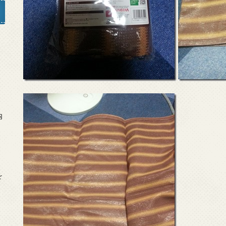
」
内
を