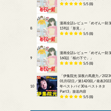
5/5
(8)
漫画全話レビュー「めぞん一刻 
8
159話「形見」」
5/5
(8)
漫画全話レビュー「めぞん一刻 
9
160話「桜の下で」」
5/5
(8)
「伊集院光 深夜の馬鹿力／2023
01月02日／第1420回／発表202
10
年ベストバイ30＆ベストネタ
Part3」放送内容
5/5
(8)