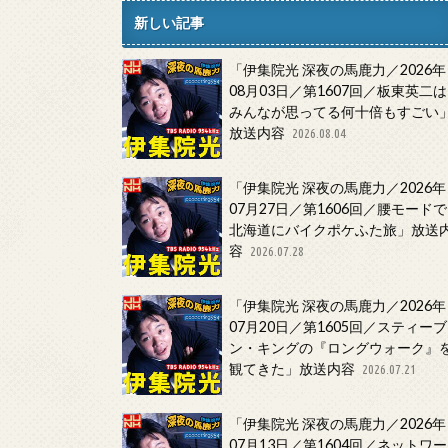
新しい記事
「伊集院光 深夜の馬鹿力／2026年
08月03日／第1607回／板東英二は
みんなが思ってる何十倍もすごい
放送内容
2026.08.04
「伊集院光 深夜の馬鹿力／2026年
07月27日／第1606回／腰モードで
北海道にバイクポケふた旅」放送
容
2026.07.28
「伊集院光 深夜の馬鹿力／2026年
07月20日／第1605回／スティーブ
ン・キングの『ロングウォーク』
観てきた」放送内容
2026.07.21
「伊集院光 深夜の馬鹿力／2026年
07月13日／第1604回／ネットワー