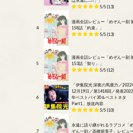
は永遠に…!!」」
5/5
(13)
漫画全話レビュー「めぞん一刻 
4
158話「約束」」
5/5
(13)
漫画全話レビュー「めぞん一刻 
5
153話「契り」」
5/5
(12)
「伊集院光 深夜の馬鹿力／2022
12月19日／第1418回／発表202
6
年ベストバイ30＆ベストネタ
Part1」放送内容
5/5
(10)
永遠に語り継がれるラブコメ「
7
ぞん一刻／高橋留美子」レビュ