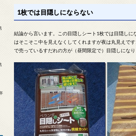
1枚では目隠しにならない
第
結論から言います。この目隠しシート1枚では目隠しに
はそこそこ中を見えなくしてくれますが夜は丸見えです
で売っているすだれの方が（昼間限定で）目隠しになり
第
年
2