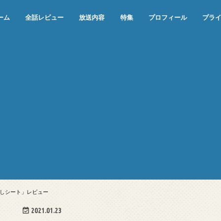
ーム
全話レビュー
放送内容
特集
プロフィール
プラ
めぞん一刻（漫画）
めぞん一刻（アニメ）
機動戦士ガンダム
ジョジョの奇妙な冒険 ダイヤモンド
寄生獣 セイの格率
この世の果てで恋を唄う少女YU-NO
この世の果てで恋を唄う少女YU-
江戸川乱歩の美女シリーズ＜中断＞
24 JAPAN＜中断＞
アメリカ横断ウルトラクイズ＜中断
稲垣早希のブログ旅＜中断＞
出川哲朗の充電させてもらえません
伊集院光 深夜の馬鹿力
ナインティナインのオールナイトニ
岡村隆史のオールナイトニッポン
ガンダム
めぞん一刻
バック・トゥ・ザ・フューチャー
は砕けない＜中断＞
NO（解説・考察）
＞
か？＜中断＞
ッポン
しシート」レビュー
2021.01.23