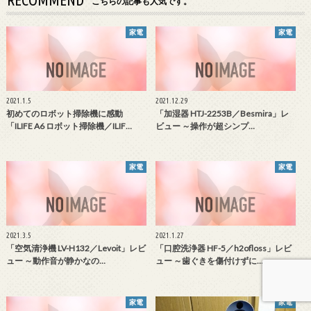
こちらの記事も人気です。
家電
家電
2021.1.5
2021.12.29
初めてのロボット掃除機に感動
「加湿器 HTJ-2253B／Besmira」レ
「ILIFE A6 ロボット掃除機／ILIF…
ビュー ～操作が超シンプ…
家電
家電
2021.3.5
2021.1.27
「空気清浄機 LV-H132／Levoit」レビ
「口腔洗浄器 HF-5／h2ofloss」レビ
ュー ～動作音が静かなの…
ュー ～歯ぐきを傷付けずに…
家電
家電