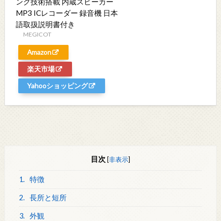
ング技術搭載 内蔵スピーカー
MP3 ICレコーダー 録音機 日本
語取扱説明書付き
MEGICOT
Amazon
楽天市場
Yahooショッピング
目次
[
非表示
]
1.
特徴
2.
長所と短所
3.
外観