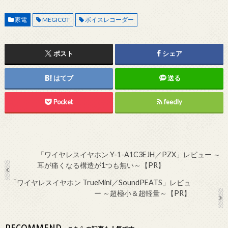
家電
MEGICOT
ボイスレコーダー
ポスト
シェア
はてブ
送る
Pocket
feedly
「ワイヤレスイヤホン Y-1-A1C3EJH／PZX」レビュー ～
耳が痛くなる構造が1つも無い～【PR】
「ワイヤレスイヤホン TrueMini／SoundPEATS」レビュ
ー ～超極小＆超軽量～【PR】
RECOMMEND