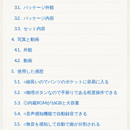
3.1.
パッケージ外観
3.2.
パッケージ内容
3.3.
セット内容
4.
写真と動画
4.1.
外観
4.2.
動画
5.
使用した感想
5.1.
○細長いのでパンツのポケットに容易に入る
5.2.
○物理ボタンなので手探りである程度操作できる
5.3.
◎内蔵ROMが16GBと大容量
5.4.
○音声感知機能で自動録音できる
5.5.
○無音を感知して自動で曲が分割される