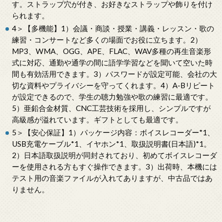
す。ストラップ穴が付き、お好きなストラップや飾りを付け
られます。
4＞【多機能】1）会議・商談・授業・講義・レッスン・歌の
練習・コンサートなど多くの場面でお役に立ちます。2）
MP3、WMA、OGG、APE、FLAC、WAV多種の再生音楽形
式に対応、通勤や通学の間に語学学習などを聞いて空いた時
間も有効活用できます。3）パスワードが設定可能、会社の大
切な資料やプライバシーを守ってくれます。4）A-Bリピート
が設定できるので、学生の聴力勉強や歌の練習に最適です。
5）亜鉛合金材質、CNC工芸技術を採用し、シンプルですが
高級感が溢れています。ギフトとしても最適です。
5＞【安心保証】1）パッケージ内容：ボイスレコーダー*1、
USB充電ケーブル*1、イヤホン*1、取扱説明書(日本語)*1。
2）日本語取扱説明が同封されており、初めてボイスレコーダ
ーを使用される方もすぐ操作できます。3）出荷時、本機には
テスト用の音楽ファイルが入れてありますが、中古品ではあ
りません。