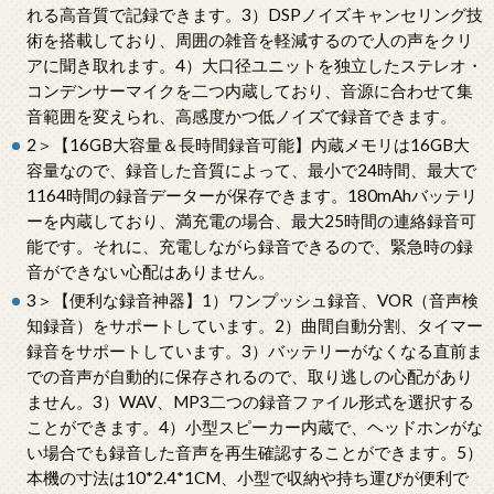
れる高音質で記録できます。3）DSPノイズキャンセリング技
術を搭載しており、周囲の雑音を軽減するので人の声をクリ
アに聞き取れます。4）大口径ユニットを独立したステレオ・
コンデンサーマイクを二つ内蔵しており、音源に合わせて集
音範囲を変えられ、高感度かつ低ノイズで録音できます。
2＞【16GB大容量＆長時間録音可能】内蔵メモリは16GB大
容量なので、録音した音質によって、最小で24時間、最大で
1164時間の録音データーが保存できます。180mAhバッテリ
ーを内蔵しており、満充電の場合、最大25時間の連絡録音可
能です。それに、充電しながら録音できるので、緊急時の録
音ができない心配はありません。
3＞【便利な録音神器】1）ワンプッシュ録音、VOR（音声検
知録音）をサポートしています。2）曲間自動分割、タイマー
録音をサポートしています。3）バッテリーがなくなる直前ま
での音声が自動的に保存されるので、取り逃しの心配があり
ません。3）WAV、MP3二つの録音ファイル形式を選択する
ことができます。4）小型スピーカー内蔵で、ヘッドホンがな
い場合でも録音した音声を再生確認することができます。5）
本機の寸法は10*2.4*1CM、小型で収納や持ち運びが便利で