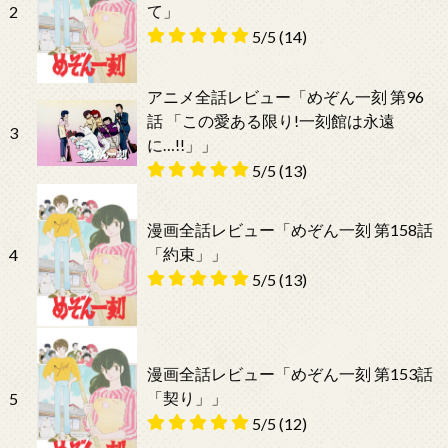
て」
2
5/5
(14)
アニメ全話レビュー「めぞん一刻 第96
話 「この愛ある限り!一刻館は永遠
3
に…!!」」
5/5
(13)
漫画全話レビュー「めぞん一刻 第158話
「約束」」
4
5/5
(13)
漫画全話レビュー「めぞん一刻 第153話
「契り」」
5
5/5
(12)