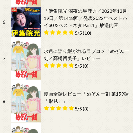
「伊集院光 深夜の馬鹿力／2022年12月
19日／第1418回／発表2022年ベストバ
6
イ30＆ベストネタ Part1」放送内容
5/5
(10)
永遠に語り継がれるラブコメ「めぞん一
刻／高橋留美子」レビュー
7
5/5
(8)
漫画全話レビュー「めぞん一刻 第159話
「形見」」
8
5/5
(8)