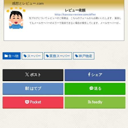
感想とレビュー.com
レビュー依頼
http://kansou-review.com/offer
当ブログについて レビューのご依頼は、こちらのフォームからお願いいたします。 返信し
てもメールサーバーのエラーで送信できない場合が発生しています。メールサーバーが正
しく動作しているかどうか、メールアドレスが正しいかどうか、ご確認をお願いします。
現在確認できている、送信エラーになるメールサーバー以下になります。 @foxmail.com 上
記メールサーバーをお使いで、こちらから返信がない場合、他のメールサーバー、メール
アドレスから連絡をお願いします。 レビュー依頼
食べ物
スーパー
業務スーパー
神戸物産
ポスト
シェア
はてブ
送る
Pocket
feedly