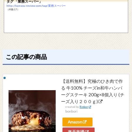
タグ 「業務スーパー」
http://kansou-review.com/tag/業務スーパー
（件数:17）
この記事の商品
【送料無料】究極のひき肉で作
る 牛100% チーズin和牛ハンバ
ーグステーキ 200g×8個入り (チ
ーズ入り２００ｇ)
created by
Rinker
bonbori
Amazon
楽天市場