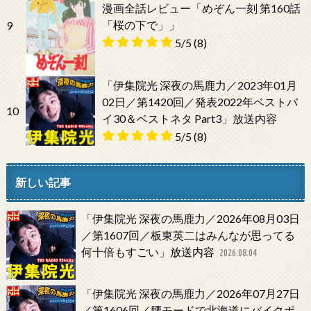
漫画全話レビュー「めぞん一刻 第160話
「桜の下で」」
9
5/5
(8)
「伊集院光 深夜の馬鹿力／2023年01月
02日／第1420回／発表2022年ベストバ
10
イ30＆ベストネタ Part3」放送内容
5/5
(8)
新しい記事
「伊集院光 深夜の馬鹿力／2026年08月03日
／第1607回／板東英二はみんなが思ってる
何十倍もすごい」放送内容
2026.08.04
「伊集院光 深夜の馬鹿力／2026年07月27日
／第1606回／腰モードで北海道にバイクポ