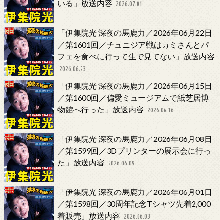
いる」放送内容
2026.07.01
「伊集院光 深夜の馬鹿力／2026年06月22日
／第1601回／チュニジア戦はカミさんとパ
フェを食べに行って生で見てない」放送内容
2026.06.23
「伊集院光 深夜の馬鹿力／2026年06月15日
／第1600回／偏愛ミュージアムで紙芝居博
物館へ行った」放送内容
2026.06.16
「伊集院光 深夜の馬鹿力／2026年06月08日
／第1599回／3Dプリンターの展示会に行っ
た」放送内容
2026.06.09
「伊集院光 深夜の馬鹿力／2026年06月01日
／第1598回／30周年記念Tシャツ先着2,000
着販売」放送内容
2026.06.03