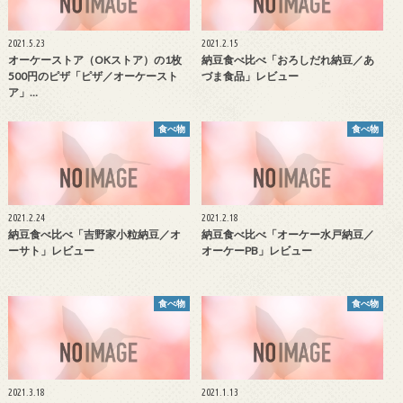
2021.5.23
2021.2.15
オーケーストア（OKストア）の1枚
納豆食べ比べ「おろしだれ納豆／あ
500円のピザ「ピザ／オーケースト
づま食品」レビュー
ア」…
食べ物
食べ物
2021.2.24
2021.2.18
納豆食べ比べ「吉野家小粒納豆／オ
納豆食べ比べ「オーケー水戸納豆／
ーサト」レビュー
オーケーPB」レビュー
食べ物
食べ物
2021.3.18
2021.1.13