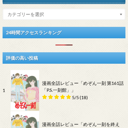
24時間アクセスランキング
評価の高い投稿
漫画全話レビュー「めぞん一刻 第161話
「P.S.一刻館」」
1
5/5
(18)
漫画全話レビュー「めぞん一刻を終え