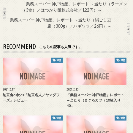
「業務スーパー 神戸物産」レポート ～当たり（ラーメン
（3食）／はつかり麺株式会社／122円）～
「業務スーパー 神戸物産」レポート ～当たり（絹ごし豆
腐（300g）／ハギワラ／26円）～
RECOMMEND
こちらの記事も人気です。
食べ物
食べ物
2021.2.17
2021.2.15
納豆食べ比べ「納豆名人／ヤマダフ
「業務スーパー 神戸物産」レポート
ーズ」レビュー
～当たり（まぐろカツ（10枚入り
40…
食べ物
食べ物