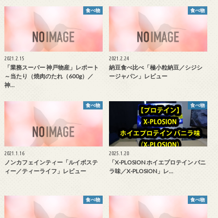
食べ物
食べ物
2021.2.15
2021.2.24
「業務スーパー 神戸物産」レポート
納豆食べ比べ「極小粒納豆／シジシ
～当たり（焼肉のたれ（600g）／
ージャパン」レビュー
神…
食べ物
食べ物
2021.1.16
2025.1.20
ノンカフェインティー「ルイボステ
「X-PLOSION ホイエプロテイン バニ
ィー／ティーライフ」レビュー
ラ味／X-PLOSION」レ…
食べ物
食べ物