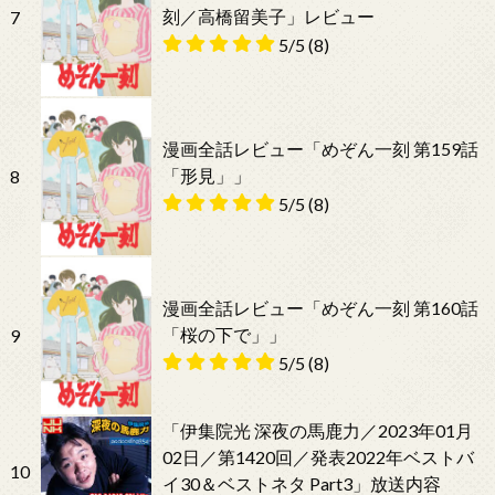
刻／高橋留美子」レビュー
7
5/5
(8)
漫画全話レビュー「めぞん一刻 第159話
「形見」」
8
5/5
(8)
漫画全話レビュー「めぞん一刻 第160話
「桜の下で」」
9
5/5
(8)
「伊集院光 深夜の馬鹿力／2023年01月
02日／第1420回／発表2022年ベストバ
10
イ30＆ベストネタ Part3」放送内容