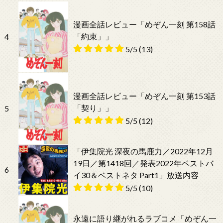
漫画全話レビュー「めぞん一刻 第158話
「約束」」
4
5/5
(13)
漫画全話レビュー「めぞん一刻 第153話
「契り」」
5
5/5
(12)
「伊集院光 深夜の馬鹿力／2022年12月
19日／第1418回／発表2022年ベストバ
6
イ30＆ベストネタ Part1」放送内容
5/5
(10)
永遠に語り継がれるラブコメ「めぞん一