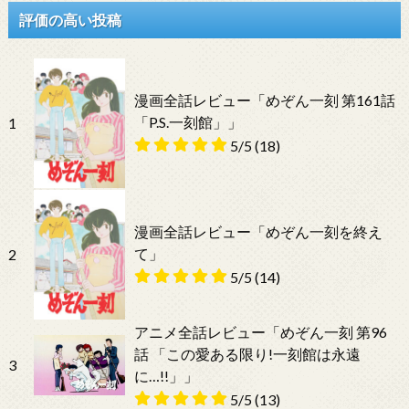
評価の高い投稿
漫画全話レビュー「めぞん一刻 第161話
「P.S.一刻館」」
1
5/5
(18)
漫画全話レビュー「めぞん一刻を終え
て」
2
5/5
(14)
アニメ全話レビュー「めぞん一刻 第96
話 「この愛ある限り!一刻館は永遠
3
に…!!」」
5/5
(13)