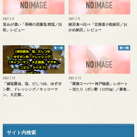
2021.3.4
2021.7.9
旨みが凄い「長崎の花藻塩 焼塩／白
納豆食べ比べ「北海道小粒納豆／お
松」レビュー
かめ納豆」レビュー
食べ物
食べ物
2022.7.15
2021.2.15
「減塩醤油、塩、だしつゆ、ゆずポ
「業務スーパー 神戸物産」レポート
ン酢、ドレッシング／キッコーマ
～当たり（ポン酢（1150g）／秦食…
ン、大正製…
サイト内検索