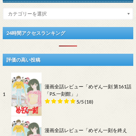
24時間アクセスランキング
評価の高い投稿
漫画全話レビュー「めぞん一刻 第161話
「P.S.一刻館」」
1
5/5
(18)
漫画全話レビュー「めぞん一刻を終え