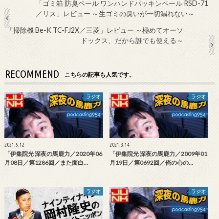
「ゴミ箱 防臭ペール ワンハンドパッキンペール RSD-71
／リス」レビュー ～生ゴミの臭いが一切漏れない～
「掃除機 Be-K TC-FJ2X／三菱」レビュー ～極めてオーソ
ドックス、だから誰でも使える～
RECOMMEND
こちらの記事も人気です。
ラジオ
ラジオ
2021.5.12
2021.3.14
「伊集院光 深夜の馬鹿力／2020年06
「伊集院光 深夜の馬鹿力／2009年01
月08日／第1286回／また面白…
月19日／第0692回／俺の心の…
ラジオ
ラジオ