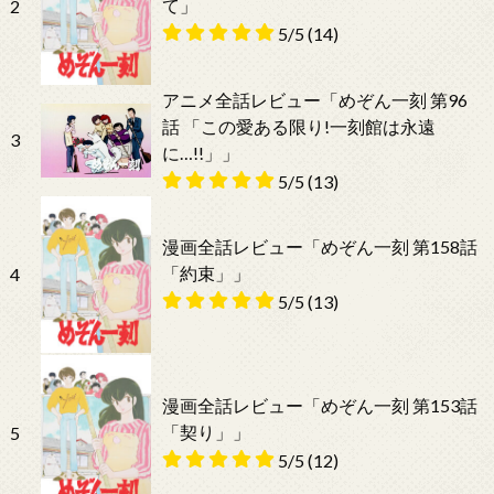
て」
2
5/5
(14)
アニメ全話レビュー「めぞん一刻 第96
話 「この愛ある限り!一刻館は永遠
3
に…!!」」
5/5
(13)
漫画全話レビュー「めぞん一刻 第158話
「約束」」
4
5/5
(13)
漫画全話レビュー「めぞん一刻 第153話
「契り」」
5
5/5
(12)