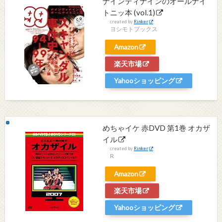
ナインティナインのオールナイ
トニッ本 (vol.1)
created by
Rinker
ヨシモトブックス
Amazon
楽天市場
Yahooショッピング
めちゃイケ 赤DVD 第1巻 オカザ
イル
created by
Rinker
R
Amazon
楽天市場
Yahooショッピング