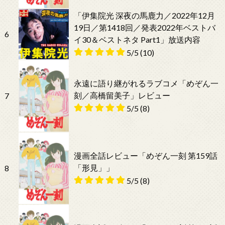
「伊集院光 深夜の馬鹿力／2022年12月
19日／第1418回／発表2022年ベストバ
6
イ30＆ベストネタ Part1」放送内容
5/5
(10)
永遠に語り継がれるラブコメ「めぞん一
刻／高橋留美子」レビュー
7
5/5
(8)
漫画全話レビュー「めぞん一刻 第159話
「形見」」
8
5/5
(8)