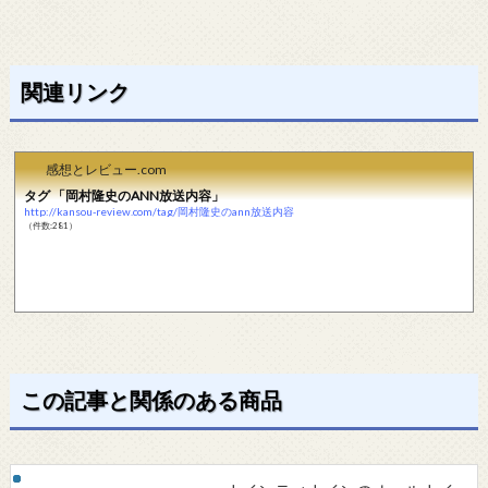
関連リンク
感想とレビュー.com
タグ 「岡村隆史のANN放送内容」
http://kansou-review.com/tag/岡村隆史のann放送内容
（件数:281）
この記事と関係のある商品