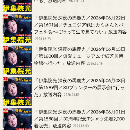
いる」放送内容
2026.07.01
「伊集院光 深夜の馬鹿力／2026年06月22日
／第1601回／チュニジア戦はカミさんとパ
フェを食べに行って生で見てない」放送内容
2026.06.23
「伊集院光 深夜の馬鹿力／2026年06月15日
／第1600回／偏愛ミュージアムで紙芝居博
物館へ行った」放送内容
2026.06.16
「伊集院光 深夜の馬鹿力／2026年06月08日
／第1599回／3Dプリンターの展示会に行っ
た」放送内容
2026.06.09
「伊集院光 深夜の馬鹿力／2026年06月01日
／第1598回／30周年記念Tシャツ先着2,000
着販売」放送内容
2026.06.03