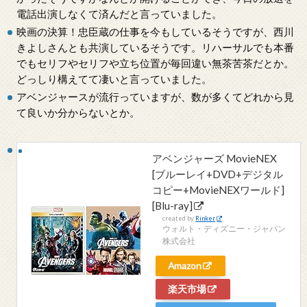
電話出演しなくて済んだと言っていました。
映画の決算！忠臣蔵の仕事を今もしているそうですが、西川
きよしさんとも共演しているそうです。リハーサルでも本番
でもセリフやセリフや立ち位置が毎回違い無茶苦茶だとか。
どっしり構えてて凄いと言っていました。
アベンジャースが流行っていますが、数が多くてどれから見
て良いか分からないとか。
アベンジャーズ MovieNEX
[ブルーレイ+DVD+デジタル
コピー+MovieNEXワールド]
[Blu-ray]
created by
Rinker
ウォルト・ディズニー・ジャパン
株式会社
Amazon
楽天市場