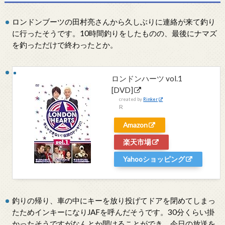
ロンドンブーツの田村亮さんから久しぶりに連絡が来て釣り
に行ったそうです。10時間釣りをしたものの、最後にナマズ
を釣っただけで終わったとか。
ロンドンハーツ vol.1
[DVD]
created by
Rinker
R
Amazon
楽天市場
Yahooショッピング
釣りの帰り、車の中にキーを放り投げてドアを閉めてしまっ
たためインキーになりJAFを呼んだそうです。30分くらい掛
かったそうですがなんとか開けることができ、今日の放送を