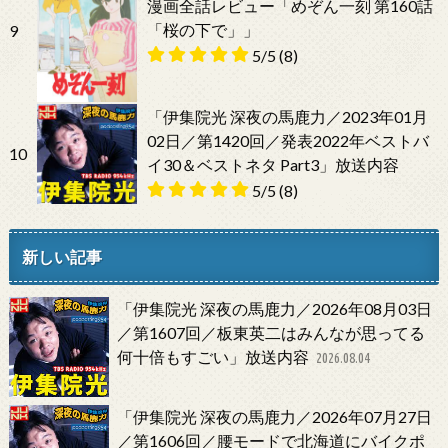
漫画全話レビュー「めぞん一刻 第160話
「桜の下で」」
9
5/5
(8)
「伊集院光 深夜の馬鹿力／2023年01月
02日／第1420回／発表2022年ベストバ
10
イ30＆ベストネタ Part3」放送内容
5/5
(8)
新しい記事
「伊集院光 深夜の馬鹿力／2026年08月03日
／第1607回／板東英二はみんなが思ってる
何十倍もすごい」放送内容
2026.08.04
「伊集院光 深夜の馬鹿力／2026年07月27日
／第1606回／腰モードで北海道にバイクポ