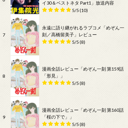
イ30＆ベストネタ Part1」放送内容
5/5
(10)
永遠に語り継がれるラブコメ「めぞん一
刻／高橋留美子」レビュー
7
5/5
(8)
漫画全話レビュー「めぞん一刻 第159話
「形見」」
8
5/5
(8)
漫画全話レビュー「めぞん一刻 第160話
「桜の下で」」
9
5/5
(8)