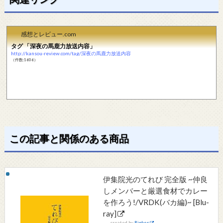
感想とレビュー.com
タグ 「深夜の馬鹿力放送内容」
http://kansou-review.com/tag/深夜の馬鹿力放送内容
（件数:1606）
この記事と関係のある商品
伊集院光のてれび 完全版 ~仲良
しメンバーと厳選食材でカレー
を作ろう!/VRDK(バカ編)~ [Blu-
ray]
created by
Rinker