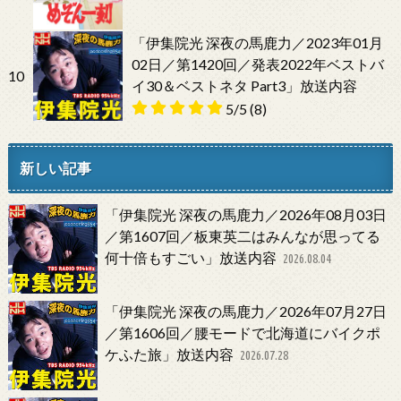
「伊集院光 深夜の馬鹿力／2023年01月
02日／第1420回／発表2022年ベストバ
10
イ30＆ベストネタ Part3」放送内容
5/5
(8)
新しい記事
「伊集院光 深夜の馬鹿力／2026年08月03日
／第1607回／板東英二はみんなが思ってる
何十倍もすごい」放送内容
2026.08.04
「伊集院光 深夜の馬鹿力／2026年07月27日
／第1606回／腰モードで北海道にバイクポ
ケふた旅」放送内容
2026.07.28