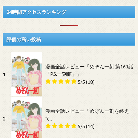
24時間アクセスランキング
評価の高い投稿
漫画全話レビュー「めぞん一刻 第161話
「P.S.一刻館」」
1
5/5
(18)
漫画全話レビュー「めぞん一刻を終え
て」
2
5/5
(14)