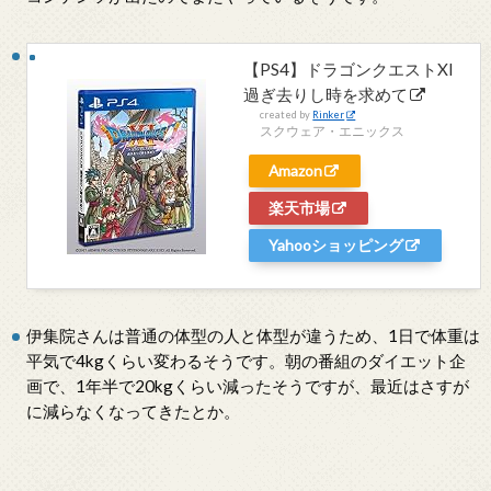
【PS4】ドラゴンクエストXI
過ぎ去りし時を求めて
created by
Rinker
スクウェア・エニックス
Amazon
楽天市場
Yahooショッピング
伊集院さんは普通の体型の人と体型が違うため、1日で体重は
平気で4kgくらい変わるそうです。朝の番組のダイエット企
画で、1年半で20kgくらい減ったそうですが、最近はさすが
に減らなくなってきたとか。