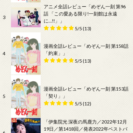
アニメ全話レビュー「めぞん一刻 第96
話 「この愛ある限り!一刻館は永遠
3
に…!!」」
5/5
(13)
漫画全話レビュー「めぞん一刻 第158話
「約束」」
4
5/5
(13)
漫画全話レビュー「めぞん一刻 第153話
「契り」」
5
5/5
(12)
「伊集院光 深夜の馬鹿力／2022年12月
19日／第1418回／発表2022年ベストバ
6