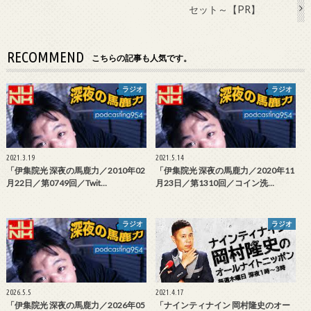
セット～【PR】
RECOMMEND
こちらの記事も人気です。
ラジオ
ラジオ
2021.3.19
2021.5.14
「伊集院光 深夜の馬鹿力／2010年02
「伊集院光 深夜の馬鹿力／2020年11
月22日／第0749回／Twit…
月23日／第1310回／コイン洗…
ラジオ
ラジオ
2026.5.5
2021.4.17
「伊集院光 深夜の馬鹿力／2026年05
「ナインティナイン 岡村隆史のオー