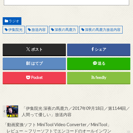
記メールサーバーをお使いで、こちらから返信がない場合、他のメールサーバー、メール
アドレスから連絡をお願いします。 レビュー依頼
ラジオ
伊集院光
放送内容
深夜の馬鹿力
深夜の馬鹿力放送内容
ポスト
シェア
はてブ
送る
Pocket
feedly
「伊集院光 深夜の馬鹿力／2017年09月18日／第1144回／
人間って優しい」放送内容
「動画変換ソフト MiniTool Video Converter／MiniTool」
レビュー ～フリーソフトでエンコードのオールインワン