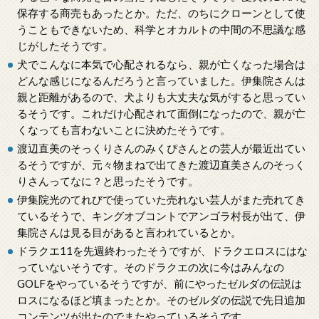
保存する商売もあったとか。ただ、のちにクローンとして使
うこともできないため、科学とオカルトの中間の不思議な感
じがしたそうです。
犬でこんなに本気で心配されるなら、親が亡くなった場合は
どんな感じになるんだろうと言っていました。伊集院さんは
親と距離があるので、犬よりも大丈夫な気がすると思ってい
るそうです。これだけ心配されて面倒になったので、親が亡
くなっても言わないことに決めたそうです。
渡辺直美のそっくりさんのみくぴさんとの芸人が最近出てい
るそうですが、元々物まねで出てきた渡辺直美さんのそっく
りさんってなに？と思ったそうです。
伊集院光のてれびで使っていた売れない芸人がまた売れてき
ているそうで、キングオブコントでアンゴラ村長が出て、伊
集院さんは見る目があると言われているとか。
ドラクエ11を先週終わったそうですが、ドラクエロスにはな
っていないそうです。そのドラクエの次に今はみんなの
GOLFをやっているそうですが、前にやったゼルダの伝説は
ロスになるほど填まったとか。そのゼルダの伝説で先日追加
コンテンツが出たのでまたやっているそうです。