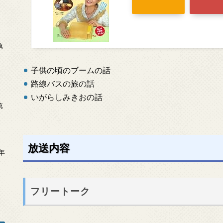
第
子供の頃のブームの話
路線バスの旅の話
いがらしみきおの話
第
放送内容
年
2
フリートーク