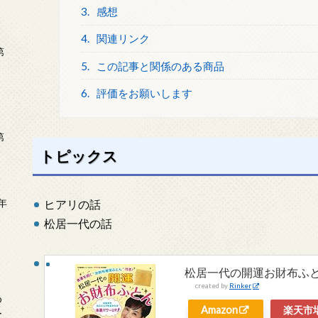
3.
感想
4.
関連リンク
第
5.
この記事と関係のある商品
6.
評価をお願いします
第
トピックス
年
ヒアリの話
2
松居一代の話
松居一代の開運お財布ふとん (
created by
Rinker
め
Amazon
楽天市
ー