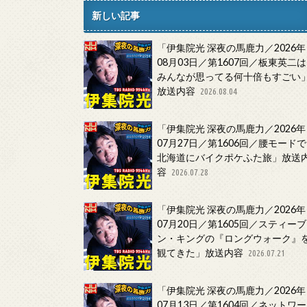
新しい記事
「伊集院光 深夜の馬鹿力／2026年
08月03日／第1607回／板東英二は
みんなが思ってる何十倍もすごい
放送内容
2026.08.04
「伊集院光 深夜の馬鹿力／2026年
07月27日／第1606回／腰モードで
北海道にバイクポケふた旅」放送
容
2026.07.28
「伊集院光 深夜の馬鹿力／2026年
07月20日／第1605回／スティーブ
ン・キングの『ロングウォーク』
観てきた」放送内容
2026.07.21
「伊集院光 深夜の馬鹿力／2026年
07月13日／第1604回／ネットワー