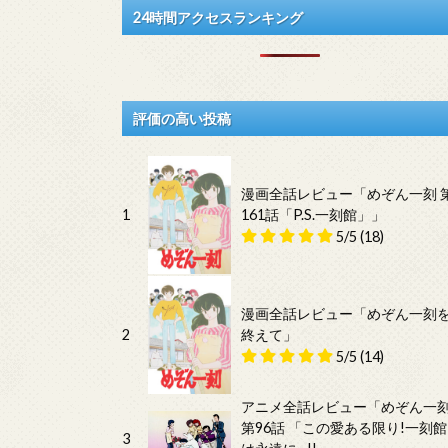
24時間アクセスランキング
評価の高い投稿
漫画全話レビュー「めぞん一刻 
1
161話「P.S.一刻館」」
5/5
(18)
漫画全話レビュー「めぞん一刻
2
終えて」
5/5
(14)
アニメ全話レビュー「めぞん一
第96話 「この愛ある限り!一刻館
3