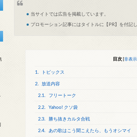
当サイトでは
広告
を掲載しています。
プロモーション記事にはタイトルに【PR】を付記
目次
[
非表示
第
1.
トピックス
2.
放送内容
2.1.
フリートーク
を
2.2.
Yahoo! クソ袋
2.3.
勝ち抜きカルタ合戦
刻
2.4.
あの歌はこう聞こえたら、もうオシマイ