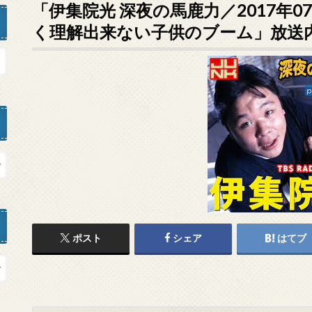
「伊集院光 深夜の馬鹿力／2017年0
く理解出来ない子供のブーム」放送
ポスト
シェア
はてブ