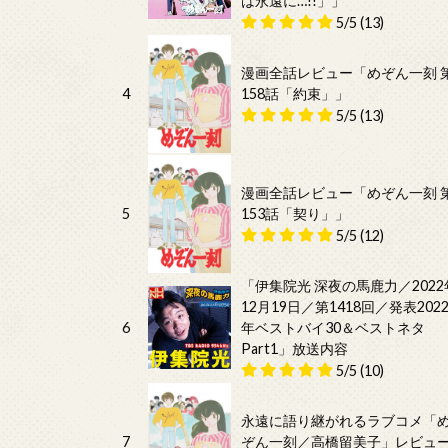
は永遠に…!!」」
5/5
(13)
漫画全話レビュー「めぞん一刻 
4
158話「約束」」
5/5
(13)
漫画全話レビュー「めぞん一刻 
5
153話「契り」」
5/5
(12)
「伊集院光 深夜の馬鹿力／2022
12月19日／第1418回／発表202
6
年ベストバイ30＆ベストネタ
Part1」放送内容
5/5
(10)
永遠に語り継がれるラブコメ「
7
ぞん一刻／高橋留美子」レビュ