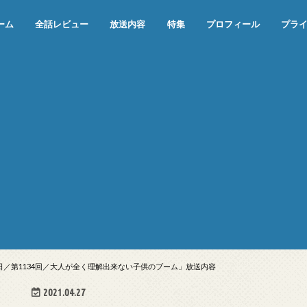
ーム
全話レビュー
放送内容
特集
プロフィール
プラ
めぞん一刻（漫画）
めぞん一刻（アニメ）
機動戦士ガンダム
ジョジョの奇妙な冒険 ダイヤモンド
寄生獣 セイの格率
この世の果てで恋を唄う少女YU-NO
この世の果てで恋を唄う少女YU-
江戸川乱歩の美女シリーズ＜中断＞
24 JAPAN＜中断＞
アメリカ横断ウルトラクイズ＜中断
稲垣早希のブログ旅＜中断＞
出川哲朗の充電させてもらえません
伊集院光 深夜の馬鹿力
ナインティナインのオールナイトニ
岡村隆史のオールナイトニッポン
ガンダム
めぞん一刻
バック・トゥ・ザ・フューチャー
は砕けない＜中断＞
NO（解説・考察）
＞
か？＜中断＞
ッポン
10日／第1134回／大人が全く理解出来ない子供のブーム」放送内容
2021.04.27