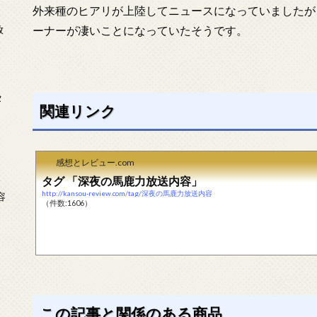
外来種のヒアリが上陸してニュースになっていましたが
放
ーナーが凄いことになっていたそうです。
タ
関連リンク
感想とレビュー.com
タグ 「深夜の馬鹿力放送内容」
念
http://kansou-review.com/tag/深夜の馬鹿力放送内容
容
（件数:1606）
この記事と関係のある商品