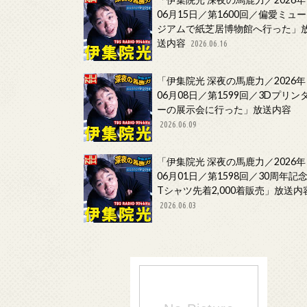
06月15日／第1600回／偏愛ミュー
ジアムで紙芝居博物館へ行った」
送内容
2026.06.16
「伊集院光 深夜の馬鹿力／2026年
06月08日／第1599回／3Dプリン
ーの展示会に行った」放送内容
2026.06.09
「伊集院光 深夜の馬鹿力／2026年
06月01日／第1598回／30周年記
Tシャツ先着2,000着販売」放送内
2026.06.03