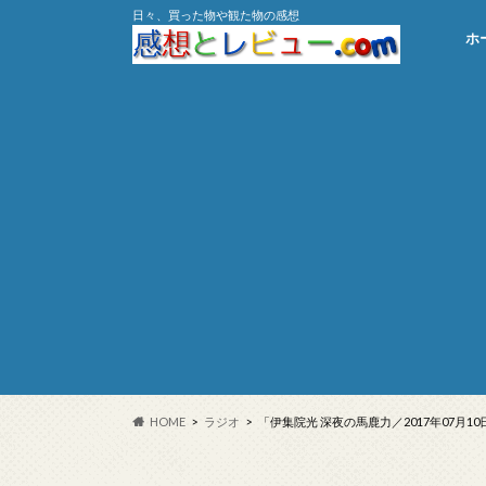
日々、買った物や観た物の感想
ホ
HOME
ラジオ
「伊集院光 深夜の馬鹿力／2017年07月