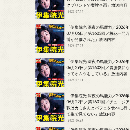
クプリントで実験企画」放送内容
2026.07.14
「伊集院光 深夜の馬鹿力／2026年
07月06日／第1603回／桜花一門万
博が開催された」放送内容
2026.07.07
「伊集院光 深夜の馬鹿力／2026年
06月29日／第1602回／胃腸炎にな
ってオムツをしている」放送内容
2026.07.01
「伊集院光 深夜の馬鹿力／2026年
06月22日／第1601回／チュニジア
戦はカミさんとパフェを食べに行
て生で見てない」放送内容
2026.06.23
「伊集院光 深夜の馬鹿力／2026年