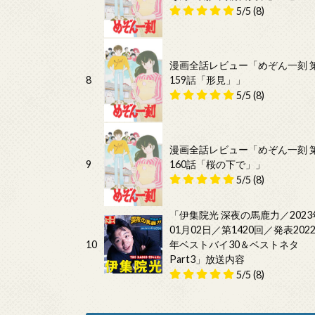
5/5
(8)
漫画全話レビュー「めぞん一刻 
8
159話「形見」」
5/5
(8)
漫画全話レビュー「めぞん一刻 
9
160話「桜の下で」」
5/5
(8)
「伊集院光 深夜の馬鹿力／2023
01月02日／第1420回／発表202
10
年ベストバイ30＆ベストネタ
Part3」放送内容
5/5
(8)