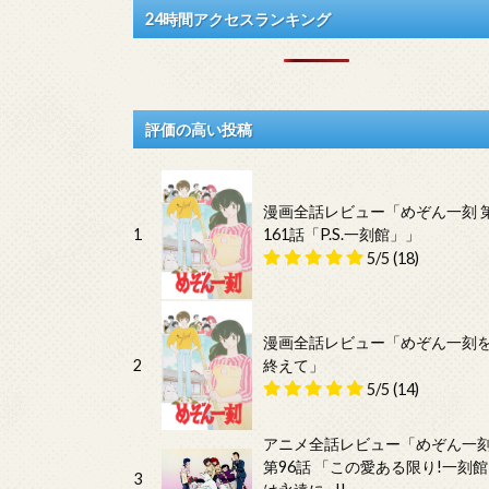
24時間アクセスランキング
評価の高い投稿
漫画全話レビュー「めぞん一刻 
1
161話「P.S.一刻館」」
5/5
(18)
漫画全話レビュー「めぞん一刻
2
終えて」
5/5
(14)
アニメ全話レビュー「めぞん一
第96話 「この愛ある限り!一刻館
3