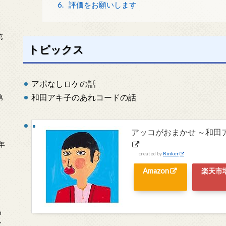
6.
評価をお願いします
第
トピックス
アポなしロケの話
和田アキ子のあれコードの話
第
アッコがおまかせ ～和田
年
2
created by
Rinker
Amazon
楽天市
め
ー