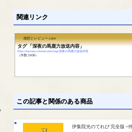
関連リンク
感想とレビュー.com
タグ 「深夜の馬鹿力放送内容」
http://kansou-review.com/tag/深夜の馬鹿力放送内容
（件数:1606）
この記事と関係のある商品
っ
伊集院光のてれび 完全版 