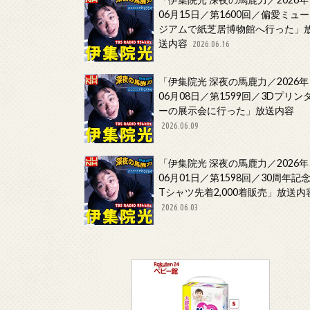
06月15日／第1600回／偏愛ミュー
ジアムで紙芝居博物館へ行った」
送内容
2026.06.16
「伊集院光 深夜の馬鹿力／2026年
06月08日／第1599回／3Dプリン
ーの展示会に行った」放送内容
2026.06.09
「伊集院光 深夜の馬鹿力／2026年
06月01日／第1598回／30周年記
Tシャツ先着2,000着販売」放送内
2026.06.03