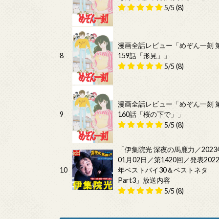
5/5
(8)
漫画全話レビュー「めぞん一刻 
8
159話「形見」」
5/5
(8)
漫画全話レビュー「めぞん一刻 
9
160話「桜の下で」」
5/5
(8)
「伊集院光 深夜の馬鹿力／2023
01月02日／第1420回／発表202
10
年ベストバイ30＆ベストネタ
Part3」放送内容
5/5
(8)