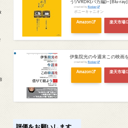
う!/VRDK(バカ編)~ [Blu-ray]
created by
Rinker
ポニーキャニオン
放
Amazon
楽天市場
タ
伊集院光の今週末この映画を借り
created by
Rinker
Amazon
楽天市場
念
容
評価をお願いします