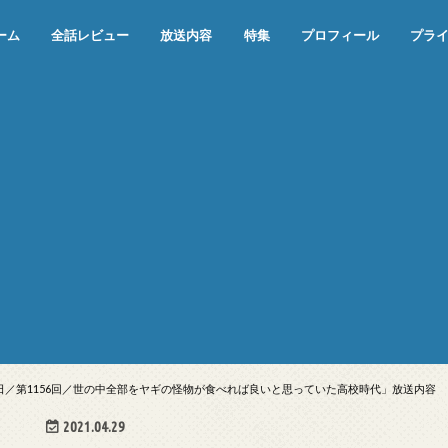
ーム
全話レビュー
放送内容
特集
プロフィール
プラ
めぞん一刻（漫画）
めぞん一刻（アニメ）
機動戦士ガンダム
ジョジョの奇妙な冒険 ダイヤモンド
寄生獣 セイの格率
この世の果てで恋を唄う少女YU-NO
この世の果てで恋を唄う少女YU-
江戸川乱歩の美女シリーズ＜中断＞
24 JAPAN＜中断＞
アメリカ横断ウルトラクイズ＜中断
稲垣早希のブログ旅＜中断＞
出川哲朗の充電させてもらえません
伊集院光 深夜の馬鹿力
ナインティナインのオールナイトニ
岡村隆史のオールナイトニッポン
ガンダム
めぞん一刻
バック・トゥ・ザ・フューチャー
は砕けない＜中断＞
NO（解説・考察）
＞
か？＜中断＞
ッポン
10日／第1156回／世の中全部をヤギの怪物が食べれば良いと思っていた高校時代」放送内容
2021.04.29