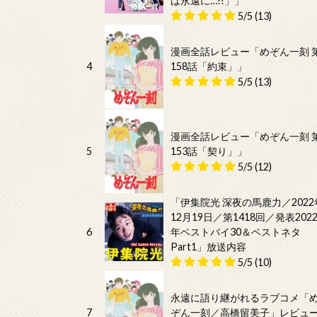
は永遠に…!!」」
5/5
(13)
漫画全話レビュー「めぞん一刻 
4
158話「約束」」
5/5
(13)
漫画全話レビュー「めぞん一刻 
5
153話「契り」」
5/5
(12)
「伊集院光 深夜の馬鹿力／2022
12月19日／第1418回／発表202
6
年ベストバイ30＆ベストネタ
Part1」放送内容
5/5
(10)
永遠に語り継がれるラブコメ「
7
ぞん一刻／高橋留美子」レビュ