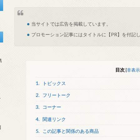
当サイトでは
広告
を掲載しています。
プロモーション記事にはタイトルに【PR】を付記
第
目次
[
非表示
1.
トピックス
2.
フリートーク
を
3.
コーナー
4.
関連リンク
刻
5.
この記事と関係のある商品