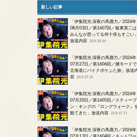
新しい記事
「伊集院光 深夜の馬鹿力／2026年
08月03日／第1607回／板東英二は
みんなが思ってる何十倍もすごい
放送内容
2026.08.04
「伊集院光 深夜の馬鹿力／2026年
07月27日／第1606回／腰モードで
北海道にバイクポケふた旅」放送
容
2026.07.28
「伊集院光 深夜の馬鹿力／2026年
07月20日／第1605回／スティーブ
ン・キングの『ロングウォーク』
観てきた」放送内容
2026.07.21
「伊集院光 深夜の馬鹿力／2026年
07月13日／第1604回／ネットワー