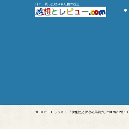
日々、買った物や観た物の感想
ホ
HOME
ラジオ
「伊集院光 深夜の馬鹿力／2017年12月