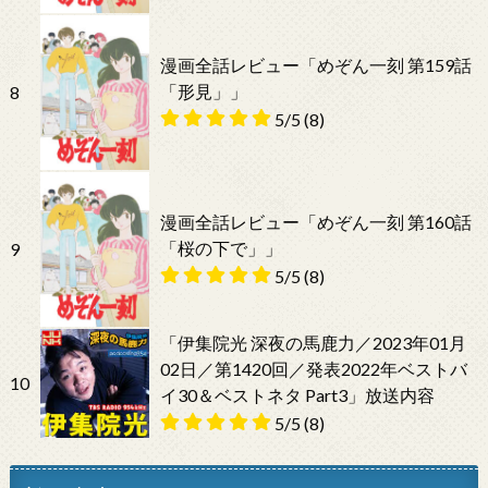
漫画全話レビュー「めぞん一刻 第159話
「形見」」
8
5/5
(8)
漫画全話レビュー「めぞん一刻 第160話
「桜の下で」」
9
5/5
(8)
「伊集院光 深夜の馬鹿力／2023年01月
02日／第1420回／発表2022年ベストバ
10
イ30＆ベストネタ Part3」放送内容
5/5
(8)