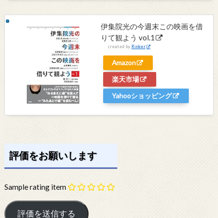
伊集院光の今週末この映画を借
りて観よう vol.1
created by
Rinker
Amazon
楽天市場
Yahooショッピング
評価をお願いします
Sample rating item