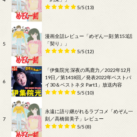
5/5
(13)
漫画全話レビュー「めぞん一刻 第153話
「契り」」
5
5/5
(12)
「伊集院光 深夜の馬鹿力／2022年12月
19日／第1418回／発表2022年ベストバ
6
イ30＆ベストネタ Part1」放送内容
5/5
(10)
永遠に語り継がれるラブコメ「めぞん一
刻／高橋留美子」レビュー
7
5/5
(8)