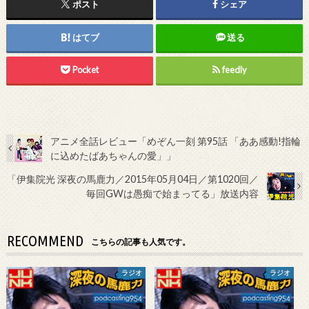
ポスト
シェア
はてブ
送る
Pocket
feedly
アニメ全話レビュー「めぞん一刻 第95話 「ああ感動!指輪
に込めたばあちゃんの愛」」
「伊集院光 深夜の馬鹿力／2015年05月04日／第1020回／
毎回GWは愚痴で始まってる」放送内容
RECOMMEND
こちらの記事も人気です。
ラジオ
ラジオ