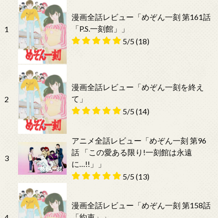
漫画全話レビュー「めぞん一刻 第161話
「P.S.一刻館」」
1
5/5
(18)
漫画全話レビュー「めぞん一刻を終え
て」
2
5/5
(14)
アニメ全話レビュー「めぞん一刻 第96
話 「この愛ある限り!一刻館は永遠
3
に…!!」」
5/5
(13)
漫画全話レビュー「めぞん一刻 第158話
「約束」」
4