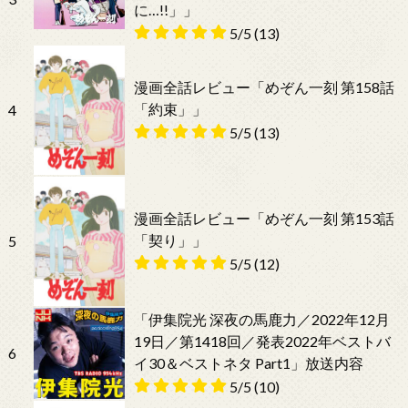
に…!!」」
5/5
(13)
漫画全話レビュー「めぞん一刻 第158話
「約束」」
4
5/5
(13)
漫画全話レビュー「めぞん一刻 第153話
「契り」」
5
5/5
(12)
「伊集院光 深夜の馬鹿力／2022年12月
19日／第1418回／発表2022年ベストバ
6
イ30＆ベストネタ Part1」放送内容
5/5
(10)