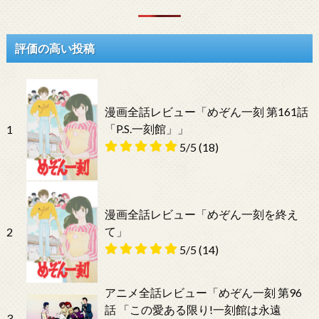
評価の高い投稿
漫画全話レビュー「めぞん一刻 第161話
「P.S.一刻館」」
1
5/5
(18)
漫画全話レビュー「めぞん一刻を終え
て」
2
5/5
(14)
アニメ全話レビュー「めぞん一刻 第96
話 「この愛ある限り!一刻館は永遠
3