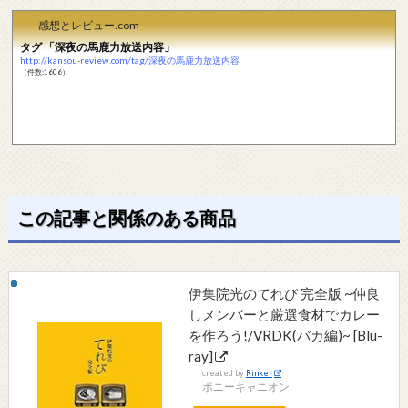
感想とレビュー.com
タグ 「深夜の馬鹿力放送内容」
http://kansou-review.com/tag/深夜の馬鹿力放送内容
（件数:1606）
この記事と関係のある商品
伊集院光のてれび 完全版 ~仲良
しメンバーと厳選食材でカレー
を作ろう!/VRDK(バカ編)~ [Blu-
ray]
created by
Rinker
ポニーキャニオン