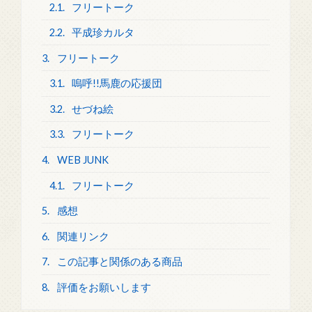
2.1.
フリートーク
2.2.
平成珍カルタ
3.
フリートーク
3.1.
嗚呼!!馬鹿の応援団
3.2.
せづね絵
3.3.
フリートーク
4.
WEB JUNK
4.1.
フリートーク
5.
感想
6.
関連リンク
7.
この記事と関係のある商品
8.
評価をお願いします