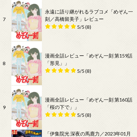
永遠に語り継がれるラブコメ「めぞん一
刻／高橋留美子」レビュー
7
5/5
(8)
漫画全話レビュー「めぞん一刻 第159話
「形見」」
8
5/5
(8)
漫画全話レビュー「めぞん一刻 第160話
「桜の下で」」
9
5/5
(8)
「伊集院光 深夜の馬鹿力／2023年01月