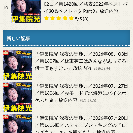
02日／第1420回／発表2022年ベストバ
10
イ30＆ベストネタ Part3」放送内容
5/5
(8)
新しい記事
「伊集院光 深夜の馬鹿力／2026年08月03日
／第1607回／板東英二はみんなが思ってる
何十倍もすごい」放送内容
2026.08.04
「伊集院光 深夜の馬鹿力／2026年07月27日
／第1606回／腰モードで北海道にバイクポ
ケふた旅」放送内容
2026.07.28
「伊集院光 深夜の馬鹿力／2026年07月20日
／第1605回／スティーブン・キングの『ロ
ングウォーク』を観てきた」放送内容