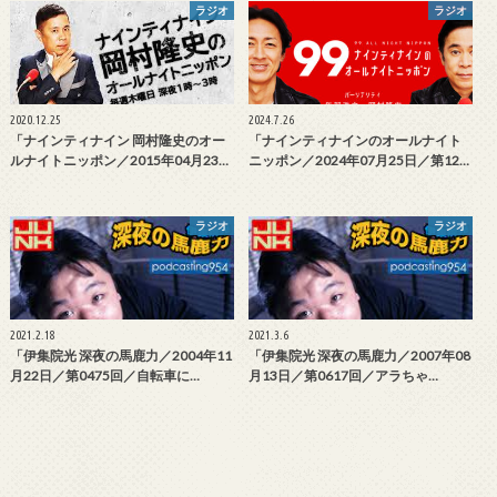
ラジオ
ラジオ
2020.12.25
2024.7.26
「ナインティナイン 岡村隆史のオー
「ナインティナインのオールナイト
ルナイトニッポン／2015年04月23…
ニッポン／2024年07月25日／第12…
ラジオ
ラジオ
2021.2.18
2021.3.6
「伊集院光 深夜の馬鹿力／2004年11
「伊集院光 深夜の馬鹿力／2007年08
月22日／第0475回／自転車に…
月13日／第0617回／アラちゃ…