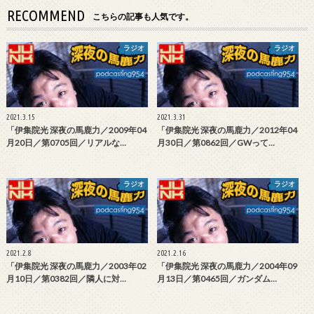
RECOMMEND
こちらの記事も人気です。
ラジオ
ラジオ
2021.3.15
2021.3.31
「伊集院光 深夜の馬鹿力／2009年04
「伊集院光 深夜の馬鹿力／2012年04
月20日／第0705回／リアルな…
月30日／第0862回／GWって…
ラジオ
ラジオ
2021.2.8
2021.2.16
「伊集院光 深夜の馬鹿力／2003年02
「伊集院光 深夜の馬鹿力／2004年09
月10日／第0382回／隣人に対…
月13日／第0465回／ガンダム…